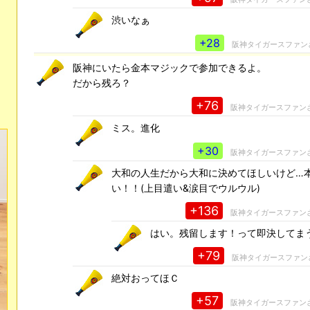
渋いなぁ
+28
阪神タイガースファン
阪神にいたら金本マジックで参加できるよ。
だから残ろ？
+76
阪神タイガースファン
ミス。進化
+30
阪神タイガースファン
大和の人生だから大和に決めてほしいけど…
い！！(上目遣い&涙目でウルウル)
+136
阪神タイガースファン
はい。残留します！って即決してまう
+79
阪神タイガースファン
絶対おってほＣ
+57
阪神タイガースファン