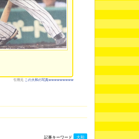
引用元
この大和の写真wwwwwwwww
記事キーワード
大和