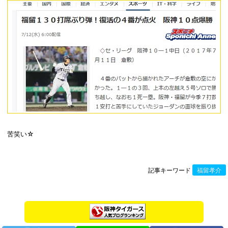
苦笑い☆
記事キーワード
福留孝介