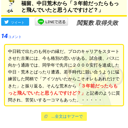
福留、中日荒木から「３年前だったらもっ
ナンバーワン」
と飛んでいたと思うんですけど？」
閲覧数 取得失敗
ツイート
14
コメント
中日戦で出たのも何かの縁だ。プロのキャリアをスタート
させた古巣には、今も格別の思いがある。試合後、バスに
向かう通路では、同学年で先月に２０００安打を達成した
中日・荒木とばったり遭遇。若手時代に競い合うように猛
練習した間柄で「アイツがいたからこそオレもあれだけで
「３年前だったらも
きた」と振り返る。そんな荒木から
っと飛んでいたと思うんですけど？」
と記者のように質
問され、苦笑いする一コマもあった。・・・・・
…全文はヤフーで