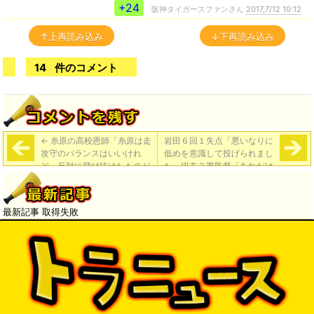
+24
阪神タイガースファンさん
2017,7/12 10:12
↑上再読み込み
↓下再読み込み
14
件のコメント
←
糸原の高校恩師「糸原は走
岩田６回１失点「悪いなりに
攻守のバランスはいいけれ
低めを意識して投げられまし
ど、反対に飛び抜けたものが
た」掛布２軍監督「あれだけ
なかった。だけど、やってや
走者を出して粘ったのは評価
るという“魂”は高校時代から
しないと」
→
ナンバーワン」
最新記事 取得失敗