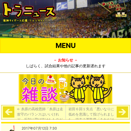
MENU
－ お知らせ －
しばらく、試合結果や他の記事の更新遅れます
←
糸原の高校恩師「糸原は走
岩田６回１失点「悪いなりに
攻守のバランスはいいけれ
低めを意識して投げられまし
ど、反対に飛び抜けたものが
た」掛布２軍監督「あれだけ
なかった。だけど、やってや
走者を出して粘ったのは評価
2017年07月12日 7:30
るという“魂”は高校時代から
しないと」
→