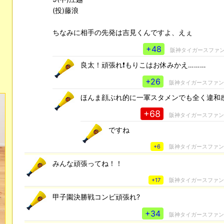
(投)藤浪
ちなみに相手の先発は吉見くんですよ、えぇ
+48
阪神タイガースファ
良太！頑張れ❗もりこはお休みかえ………
+26
阪神タイガースファ
ほんま顔ぶれ的に一軍スタメンでも全く違和
+68
阪神タイガースファ
ですね
+6
阪神タイガースファ
みんな頑張ってね！！
+17
阪神タイガースファ
甲子園決勝戦コンビ頑張れ?
+34
阪神タイガースファ