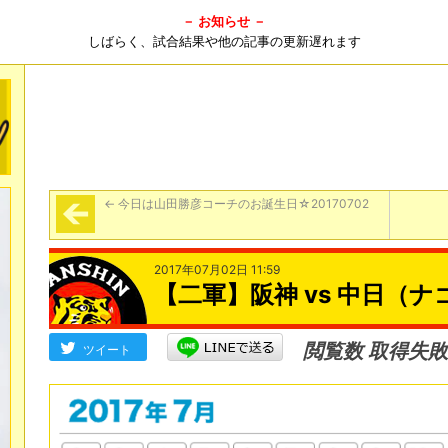
－ お知らせ －
しばらく、試合結果や他の記事の更新遅れます
←
今日は山田勝彦コーチのお誕生日☆20170702
2017年07月02日 11:59
【二軍】阪神 vs 中日（ナゴ
閲覧数 取得失敗
ツイート