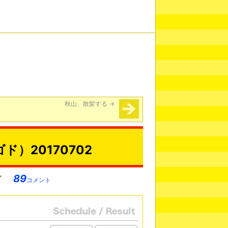
秋山、散髪する
→
ド）20170702
89
コメント