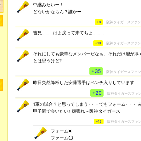
中継みたいー！
どないかならん？誰かー
+8
阪神タイガースファ
吉見………はよ戻って来てちょ………
+10
阪神タイガースファ
それにしても豪華なメンバーだなぁ。それだけ層が厚
とは思うけど?
+35
阪神タイガースファ
昨日突然降板した安藤選手はベンチ入りしています
+20
阪神タイガースファ
1軍の試合？と思ってしまう･・・でもフォーム･・・ 
甲子園で会いたい♪ 頑張れ～阪神タイガース
+12
阪神タイガースファ
フォーム❌
ファーム⭕