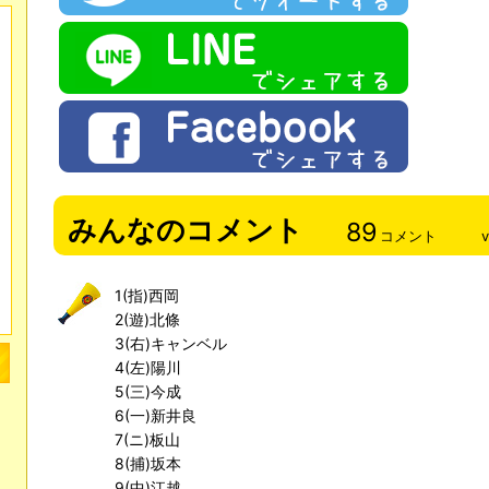
みんなのコメント
89
コメント
1(指)西岡
2(遊)北條
3(右)キャンベル
4(左)陽川
5(三)今成
6(一)新井良
7(ニ)板山
8(捕)坂本
9(中)江越