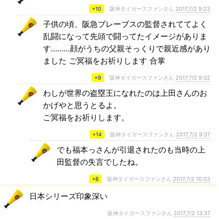
+10
阪神タイガースファンさん
2017,7/2 9:23
子供の頃、阪急ブレーブスの監督されててよく
乱闘になって先頭で闘ってたイメージがありま
す………顔がうちの父親そっくりで親近感があり
ました ご冥福をお祈りします 合掌
+9
阪神タイガースファンさん
2017,7/2 9:32
わしが世界の盗塁王になれたのは上田さんのお
かげやと思うとるよ。
ご冥福をお祈りします。
+14
阪神タイガースファンさん
2017,7/2 9:37
でも福本っさんが引退されたのも当時の上
田監督の失言でしたね。
+8
阪神タイガースファンさん
2017,7/2 10:03
日本シリーズ印象深い
阪神タイガースファンさん
2017,7/2 13:37