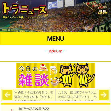
MENU
－ お知らせ －
←
桑原１４戦連続無失点、防
八木氏「僕以来ですか？大山
御率１点台を切る「抑えるこ
は僕と同じ背番号３だし、気
とだけ考えて投げました」
になる選手でした…息の長い
選手になってほしい」
→
2017年07月02日 7:00