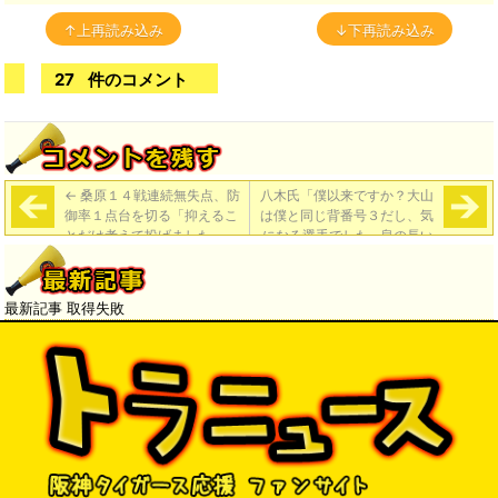
↑上再読み込み
↓下再読み込み
27
件のコメント
←
桑原１４戦連続無失点、防
八木氏「僕以来ですか？大山
御率１点台を切る「抑えるこ
は僕と同じ背番号３だし、気
とだけ考えて投げました」
になる選手でした…息の長い
選手になってほしい」
→
最新記事 取得失敗