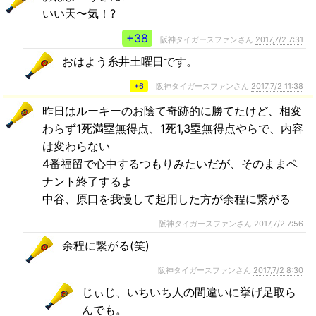
いい天〜気！?
+38
阪神タイガースファンさん
2017,7/2 7:31
おはよう糸井土曜日です。
+6
阪神タイガースファンさん
2017,7/2 11:38
昨日はルーキーのお陰て奇跡的に勝てたけど、相変
わらず1死満塁無得点、1死1,3塁無得点やらで、内容
は変わらない
4番福留で心中するつもりみたいだが、そのままペ
ナント終了するよ
中谷、原口を我慢して起用した方が余程に繋がる
阪神タイガースファンさん
2017,7/2 7:56
余程に繋がる(笑)
阪神タイガースファンさん
2017,7/2 8:30
じぃじ、いちいち人の間違いに挙げ足取ら
んでも。