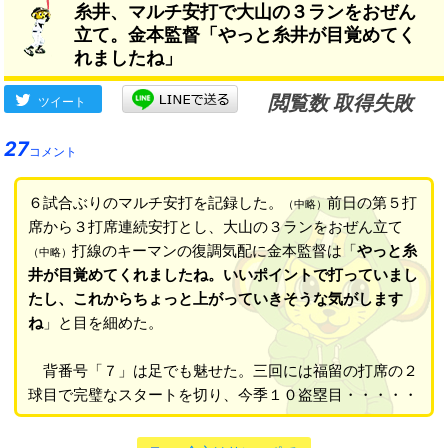
糸井、マルチ安打で大山の３ランをおぜん
立て。金本監督「やっと糸井が目覚めてく
れましたね」
閲覧数 取得失敗
ツイート
27
コメント
６試合ぶりのマルチ安打を記録した。
前日の第５打
（中略）
席から３打席連続安打とし、大山の３ランをおぜん立て
打線のキーマンの復調気配に金本監督は「
やっと糸
（中略）
井が目覚めてくれましたね。いいポイントで打っていまし
たし、これからちょっと上がっていきそうな気がします
ね
」と目を細めた。
背番号「７」は足でも魅せた。三回には福留の打席の２
球目で完璧なスタートを切り、今季１０盗塁目・・・・・