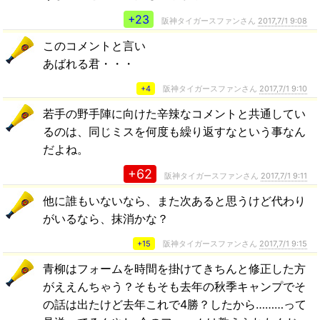
+23
阪神タイガースファンさん
2017,7/1 9:08
このコメントと言い
あばれる君・・・
+4
阪神タイガースファンさん
2017,7/1 9:10
若手の野手陣に向けた辛辣なコメントと共通してい
るのは、同じミスを何度も繰り返すなという事なん
だよね。
+62
阪神タイガースファンさん
2017,7/1 9:11
他に誰もいないなら、また次あると思うけど代わり
がいるなら、抹消かな？
+15
阪神タイガースファンさん
2017,7/1 9:15
青柳はフォームを時間を掛けてきちんと修正した方
がええんちゃう？そもそも去年の秋季キャンプでそ
の話は出たけど去年これで4勝？したから………って