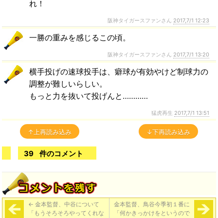
れ！
阪神タイガースファンさん
2017,7/1 12:23
一勝の重みを感じるこの頃。
阪神タイガースファンさん
2017,7/1 13:20
横手投げの速球投手は、癖球が有効やけど制球力の
調整が難しいらしい。
もっと力を抜いて投げんと…………
猛虎再生
2017,7/1 13:51
↑上再読み込み
↓下再読み込み
39
件のコメント
←
金本監督、中谷について
金本監督、鳥谷今季初１番に
「もうそろそろやってくれな
「何かきっかけをというので