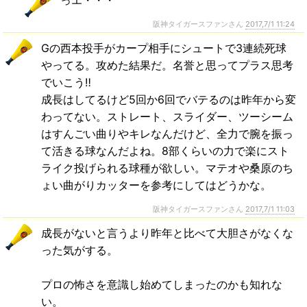
阪神タイガースファンさん
2017,7/1 11:24
Gの西本投手がカープ相手にシュートで3連続死球
やってる。攻めた結果だ。名誉と思ってプラス思考
でいこう‼
成長はしてるけど5回か6回でバテるのは昨年から変
わってない。ストレート、スライダー、ツーシーム
はすんごい曲りやキレなんだけど、全力で腕を振っ
て活きる球なんだよね。8部くらいの力で楽にスト
ライク投げられる球種が欲しい。マテオや桑原のち
ょい曲がりカッターを参考にしてはどうかな。
阪神タイガースファンさん
2017,7/1 11:03
成長がないと言うより昨年と比べて大胆さがなくな
った気がする。
プロの怖さを意識し始めてしまったのかも知れな
い。