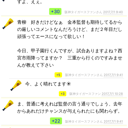
すよ、えぇ。
+30
阪神タイガースファンさん
2017,7/1 9:40
青柳 好きだけどなぁ 金本監督も期待してるから
の厳しいコメントなんだろうけど、まだ２年目だし
頑張ってエースになって欲しい！
今日、甲子園行くんですが、試合ありますよね？西
宮市雨降ってますか？ 三重から行くのですみませ
んが教えて下さい
+5
阪神タイガースファンさん
2017,7/1 9:41
今、よく晴れてます☀
+3
阪神タイガースファン
2017,7/1 10:28
ま、普通に考えれば監督の言う通りでしょう、去年
からあれだけチャンスが与えられたにも関わらず。
+22
阪神タイガースファンさん
2017,7/1 9:41