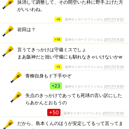
抹消して調整して、その間空いた枠に野手上げた方
がいいわね。
+6
阪神タイガースファンさん
2017,7/1 9:32
岩田は？
+19
阪神タイガースファンさん
2017,7/1 9:33
言うてきっかけは守備ミスでしょ
まあ阪神だと拙い守備にも馴れなきゃいけないかw
+5
阪神タイガースファンさん
2017,7/1 9:34
青柳自身もド下手やぞ
+23
阪神タイガースファンさん
2017,7/1 9:50
失点のきっかけであっても死球の言い訳にした
らあかんとおもうの
+50
阪神タイガースファンさん
2017,7/1 10:05
だから、島本くんのほうが安定してるって言ってま