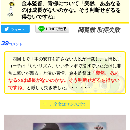
金本監督、青柳について「突然、ああなる
でも許されるというのでは、
のは成長がないのかな。そう判断せざるを
彼のためにもならない」
得ないですね」
閲覧数 取得失敗
ツイート
39
コメント
四回まで１本の安打も許さない力投が一変し、香田投手
コーチは「いいリズム、いいテンポで投げていただけに非
「突然、ああ
常に悔いが残る」と渋い表情。金本監督は
なるのは成長がないのかな。そう判断せざるを得ない
ですね」
と厳しく突き放した。・・・・・
…全文はサンスポで