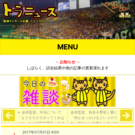
MENU
－ お知らせ －
しばらく、試合結果や他の記事の更新遅れます
←
金本監督、中谷について
金本監督、鳥谷今季初１番に
「もうそろそろやってくれな
「何かきっかけをというので
いと。もう何百打席立ってき
ね。彼はいい仕事をしてくれ
ているんだから。こっちも厳
た」
→
2017年07月01日 9:00
しさも出していかないと。何