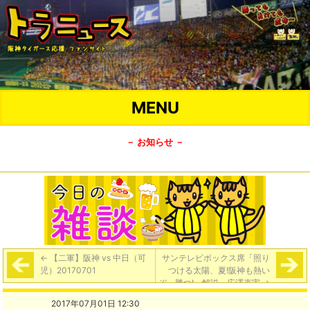
MENU
－ お知らせ －
←
【二軍】阪神 vs 中日（可
サンテレビボックス席「照り
児）20170701
つける太陽、夏!阪神も熱い
ぞ、勝つ!」解説・広澤克実
→
2017年07月01日 12:30