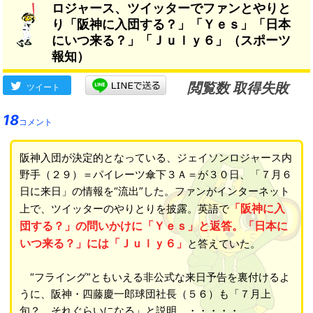
ロジャース、ツイッターでファンとやりと
り「阪神に入団する？」「Ｙｅｓ」「日本
にいつ来る？」「Ｊｕｌｙ６」（スポーツ
報知）
閲覧数 取得失敗
ツイート
18
コメント
阪神入団が決定的となっている、ジェイソンロジャース内
野手（２９）＝パイレーツ傘下３Ａ＝が３０日、「７月６
日に来日」の情報を“流出”した。ファンがインターネット
「阪神に入
上で、ツイッターのやりとりを披露。英語で
団する？」の問いかけに「Ｙｅｓ」と返答。「日本に
いつ来る？」には「Ｊｕｌｙ６」
と答えていた。
“フライング”ともいえる非公式な来日予告を裏付けるよ
うに、阪神・四藤慶一郎球団社長（５６）も「７月上
旬？ それぐらいになる」と説明。・・・・・