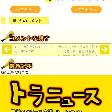
↑上再読み込み
↓下再読み込み
18
件のコメント
←
【二軍】阪神 vs 中日（可
サンテレビボックス席「照り
児）20170701
つける太陽、夏!阪神も熱い
ぞ、勝つ!」解説・広澤克実
→
最新記事 取得失敗