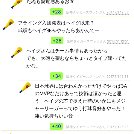
たぬも親近感あるお☆
+28
阪神タイガースファンさん
2017,7/1 12:53
フライング入団発表はヘイグ以来？
成績もヘイグ並みやったらあかんでー
+26
阪神タイガースファンさん
2017,7/1 12:51
ヘイグさんはチーム事情もあったから…
でも、大砲を望むならちょっとタイプ違ってた
かな。
+34
阪神タイガースファンさん
2017,7/1 12:55
日本球界には合わんかっただけでやっぱ3A
のMVPなだけあって技術は凄かったと思
う。ヘイグの芯で捉えた時のいかにもメジ
ャーリーガーってゆう打球音好きやった！
凄い気持ちいい音
+40
阪神タイガースファンさん
2017,7/1 13:23