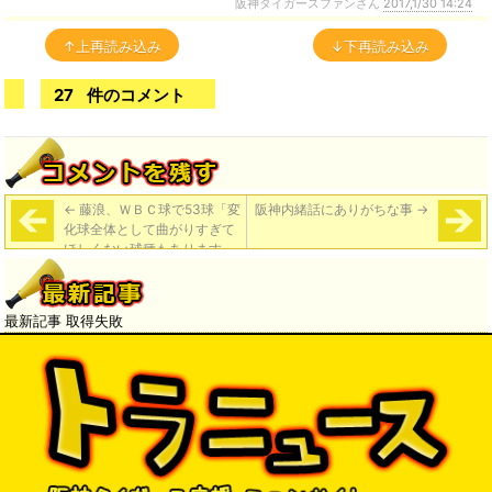
阪神タイガースファンさん
2017,1/30 14:24
↑上再読み込み
↓下再読み込み
27
件のコメント
←
藤浪、ＷＢＣ球で53球「変
阪神内緒話にありがちな事
→
化球全体として曲がりすぎて
ほしくない球種もあります
が、キレが落ちなければいい
です」と
最新記事 取得失敗