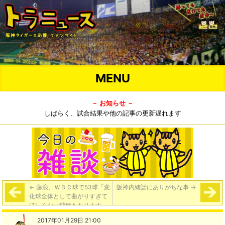
MENU
－ お知らせ －
しばらく、試合結果や他の記事の更新遅れます
←
藤浪、ＷＢＣ球で53球「変
阪神内緒話にありがちな事
→
化球全体として曲がりすぎて
ほしくない球種もあります
が、キレが落ちなければいい
2017年01月29日 21:00
です」と