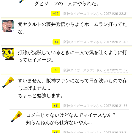
グとジェフの二人にやられた。
+12
阪神タイガースファンさん
2017,1/29 22:31
元ヤクルトの藤井秀悟からよくホームラン打ってた
な。
+4
阪神タイガースファンさん
2017,1/29 21:40
打線が沈黙しているときに一人で気を吐くように打
ってたイメージ。
+16
阪神タイガースファンさん
2017,1/29 21:52
すいません、阪神ファンになって日が浅いもので存
じ上げません…
ちょっと勉強します。
+11
阪神タイガースファンさん
2017,1/29 21:56
コメ主じゃないけどなんでマイナスなん？
知らんねんから仕方ないやん…
+11
阪神タイガースファンさん
2017,1/29 22:21