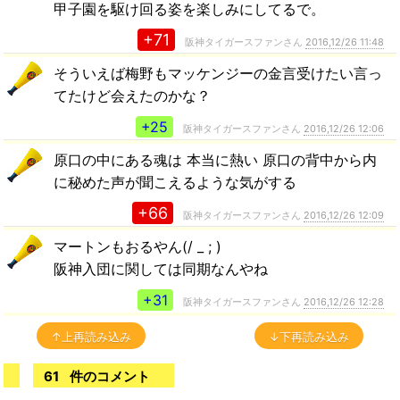
甲子園を駆け回る姿を楽しみにしてるで。
+71
阪神タイガースファンさん
2016,12/26 11:48
そういえば梅野もマッケンジーの金言受けたい言っ
てたけど会えたのかな？
+25
阪神タイガースファンさん
2016,12/26 12:06
原口の中にある魂は 本当に熱い 原口の背中から内
に秘めた声が聞こえるような気がする
+66
阪神タイガースファンさん
2016,12/26 12:09
マートンもおるやん(/ _ ; )
阪神入団に関しては同期なんやね
+31
阪神タイガースファンさん
2016,12/26 12:28
↑上再読み込み
↓下再読み込み
61
件のコメント