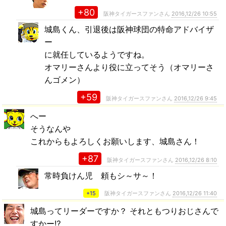
+80
阪神タイガースファンさん
2016,12/26 10:55
城島くん、引退後は阪神球団の特命アドバイザ
ー
に就任しているようですね。
オマリーさんより役に立ってそう（オマリーさ
んゴメン）
+59
阪神タイガースファンさん
2016,12/26 9:45
へー
そうなんや
これからもよろしくお願いします、城島さん！
+87
阪神タイガースファンさん
2016,12/26 8:10
常時負けん児 頼もシ～サ～！
+15
阪神タイガースファンさん
2016,12/26 11:40
城島ってリーダーですか？ それともつりおじさんで
すかー⁉