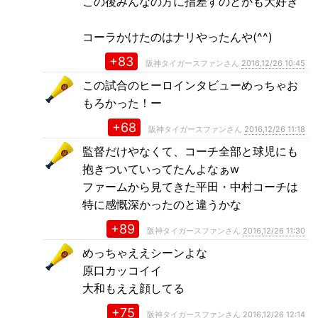
この後みんなの方に指差すのとかも大好き
コーラかけたのはナリやったんや(^^)
+83
阪神タイガースファンさん
2016,12/26 10:45
この試合のヒーロインタビューめっちゃお
もろかった！ー
+68
阪神タイガースファンさん
2016,12/26 11:18
監督だけやなくて、コーチ全部と球児にも
抱きついていってたんよなぁw
ファームから見てきた平田・中村コーチは
特に感慨深かったのと違うかな
+89
阪神タイガースファンさん
2016,12/26 11:30
めっちゃええシーンよな
原口カッコイイ
大和もええ顔してる
+75
阪神タイガースファンさん
2016,12/26 12:14