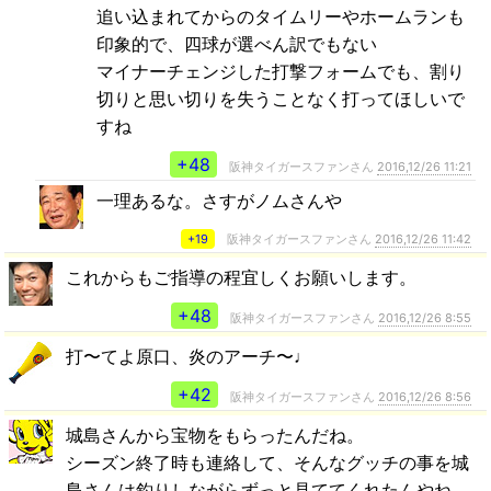
追い込まれてからのタイムリーやホームランも
印象的で、四球が選べん訳でもない
マイナーチェンジした打撃フォームでも、割り
切りと思い切りを失うことなく打ってほしいで
すね
+48
阪神タイガースファンさん
2016,12/26 11:21
一理あるな。さすがノムさんや
+19
阪神タイガースファンさん
2016,12/26 11:42
これからもご指導の程宜しくお願いします。
+48
阪神タイガースファンさん
2016,12/26 8:55
打〜てよ原口、炎のアーチ〜♩
+42
阪神タイガースファンさん
2016,12/26 8:56
城島さんから宝物をもらったんだね。
シーズン終了時も連絡して、そんなグッチの事を城
島さんは釣りしながらずっと見ててくれたんやね。