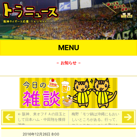
MENU
－ お知らせ －
←
阪神、来オフＦＡの目玉と
梅野「モツ鍋は沖縄にもおい
して日本ハム・中田翔を獲得
しいところがある。行って、
調査
コミュニケーションを取りた
い」
→
2016年12月26日 8:00