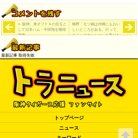
←
阪神、来オフＦＡの目玉と
梅野「モツ鍋は沖縄にもおい
して日本ハム・中田翔を獲得
しいところがある。行って、
調査
コミュニケーションを取りた
い」
→
最新記事 取得失敗
トップページ
ニュース
キーワード