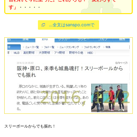
す」
・・・・・
…全文はsanspo.comで
スリーボールからでも振れ！