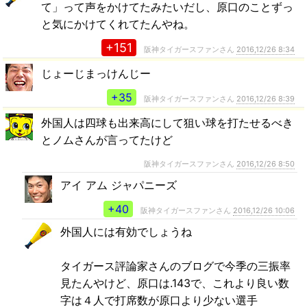
て」って声をかけてたみたいだし、原口のことずっ
と気にかけてくれてたんやね。
+151
阪神タイガースファンさん
2016,12/26 8:34
じょーじまっけんじー
+35
阪神タイガースファンさん
2016,12/26 8:39
外国人は四球も出来高にして狙い球を打たせるべき
とノムさんが言ってたけど
阪神タイガースファンさん
2016,12/26 8:50
アイ アム ジャパニーズ
+40
阪神タイガースファンさん
2016,12/26 10:06
外国人には有効でしょうね
タイガース評論家さんのブログで今季の三振率
見たんやけど、原口は.143で、これより良い数
字は４人で打席数が原口より少ない選手