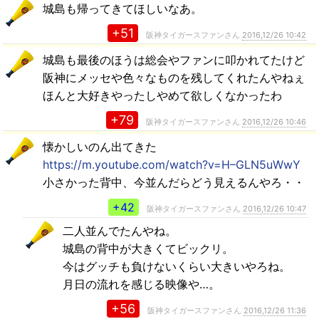
城島も帰ってきてほしいなあ。
+51
阪神タイガースファンさん
2016,12/26 10:42
城島も最後のほうは総会やファンに叩かれてたけど
阪神にメッセや色々なものを残してくれたんやねぇ
ほんと大好きやったしやめて欲しくなかったわ
+79
阪神タイガースファンさん
2016,12/26 10:46
懐かしいのん出てきた
https://m.youtube.com/watch?v=H–GLN5uWwY
小さかった背中、今並んだらどう見えるんやろ・・
+42
阪神タイガースファンさん
2016,12/26 10:47
二人並んでたんやね。
城島の背中が大きくてビックリ。
今はグッチも負けないくらい大きいやろね。
月日の流れを感じる映像や…。
+56
阪神タイガースファンさん
2016,12/26 11:36