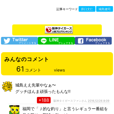
記事キーワード
原口文仁
城島健司
みんなのコメント
61
コメント
views
城島ええ先輩やなぁ〜
グッチほんま頑張ったもんな‼️
+188
阪神タイガースファンさん
2016,12/26 8:09
福岡で「Ｊ的な釣り」と言うレギュラー番組を