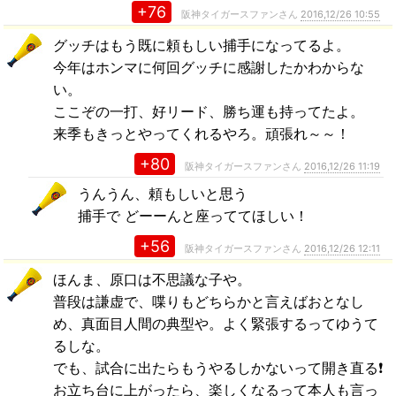
+76
阪神タイガースファンさん
2016,12/26 10:55
グッチはもう既に頼もしい捕手になってるよ。
今年はホンマに何回グッチに感謝したかわからな
い。
ここぞの一打、好リード、勝ち運も持ってたよ。
来季もきっとやってくれるやろ。頑張れ～～！
+80
阪神タイガースファンさん
2016,12/26 11:19
うんうん、頼もしいと思う
捕手で どーーんと座っててほしい！
+56
阪神タイガースファンさん
2016,12/26 12:11
ほんま、原口は不思議な子や。
普段は謙虚で、喋りもどちらかと言えばおとなし
め、真面目人間の典型や。よく緊張するってゆうて
るしな。
でも、試合に出たらもうやるしかないって開き直る❗
お立ち台に上がったら、楽しくなるって本人も言っ