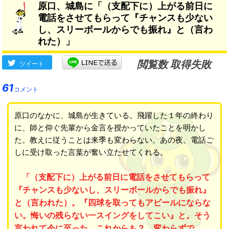
原口、城島に「（支配下に）上がる前日に
電話をさせてもらって『チャンスも少ない
し、スリーボールからでも振れ』と（言わ
れた）」
閲覧数 取得失敗
ツイート
61
コメント
原口のなかに、城島が生きている。飛躍した１年の終わり
に、師と仰ぐ先輩から金言を授かっていたことを明かし
た。教えに従うことは来季も変わらない。あの夜、電話ご
しに受け取った言葉が奮い立たせてくれる。
「（支配下に）上がる前日に電話をさせてもらって
『チャンスも少ないし、スリーボールからでも振れ』
と（言われた）。『四球を取ってもアピールにならな
い。悔いの残らない一スイングをしてこい』と。そう
言われて今に至った。これからも？ 変わらずで