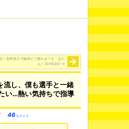
説！糸井加入で阪神どう変わる？す・また
ん！20161207
→
を流し、僕も選手と一緒
たい…熱い気持ちで指導
46
コメント