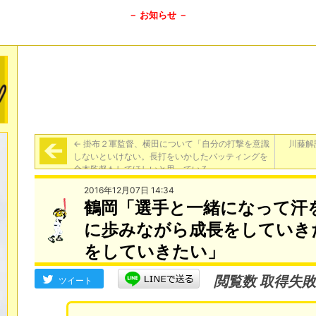
－ お知らせ －
←
掛布２軍監督、横田について「自分の打撃を意識
川藤解
しないといけない。長打をいかしたバッティングを
金本監督もしてほしいと思っている」
2016年12月07日 14:34
鶴岡「選手と一緒になって汗
に歩みながら成長をしていき
をしていきたい」
閲覧数 取得失敗
ツイート