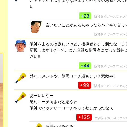
スキキライでほすような球団よりやりがいあると思う
い
+23
阪神タイガースファン
言いたいことがあるんやったらハッキリ言っ
阪神タイガースファン
阪神を去るのは寂しいけど、指導者として新たな一歩
応援します‼ そして、また立派な指導者になって阪神
さい‼
+44
阪神タイガースファン
熱いコメントや。鶴岡コーチ頼もしい！素敵や！
+99
阪神タイガースファン
あーいいなー
絶対コーチ向きだと思うわ
阪神でバッテリーコーチやって欲しかったなぁ
+125
阪神タイガースファン
藤井がおるやろ