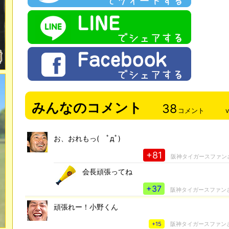
みんなのコメント
38
コメント
お、おれもっ( ﾟдﾟ)
+81
阪神タイガースファン
会長頑張ってね
+37
阪神タイガースファン
頑張れー！小野くん
+15
阪神タイガースファン