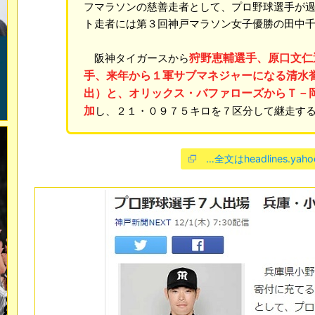
フマラソンの慈善走者として、プロ野球選手が
ト走者には第３回神戸マラソン女子優勝の田中
狩野恵輔選手、原口文仁
阪神タイガースから
手、来年から１軍サブマネジャーになる清水
出）と、オリックス・バファローズからＴ－
加
し、２１・０９７５キロを７区分して継走す
…全文はheadlines.yaho