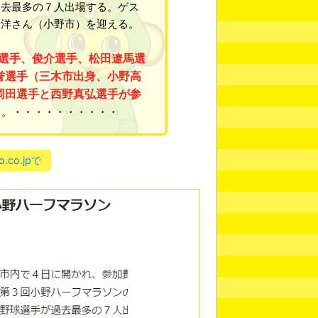
過去最多の７人出場する。ゲス
千洋さん（小野市）を迎える。
選手、俊介選手、松田遼馬選
誉選手（三木市出身、小野高
岡田選手と西野真弘選手が参
る。・・・・・・・・・・
o.co.jpで