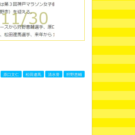
原口文仁
松田遼馬
清水誉
狩野恵輔