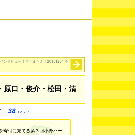
インタビュー！す・またん！20161201
→
・原口・俊介・松田・清
38
コメント
を寄付に充てる第３回小野ハー