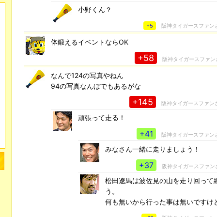
小野くん？
+5
阪神タイガースファン
体鍛えるイベントならOK
+58
阪神タイガースファン
なんで124の写真やねん
94の写真なんぼでもあるがな
+145
阪神タイガースファン
頑張って走る！
+41
阪神タイガースファン
みなさん一緒に走りましょう！
+37
阪神タイガースファン
松田遼馬は波佐見の山を走り回って
う。
何も無いから行った事は無いですけ