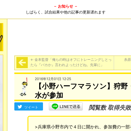
－ お知らせ －
しばらく、試合結果や他の記事の更新遅れます
←
金本監督「俺らの時はオフにトレーニングしとっ
糸原
たら『バカか』言われよったけどね。先輩に」
2016年12月01日 12:25
【小野ハーフマラソン】狩野
水が参加
閲覧数 取得失敗
ツイート
>兵庫県小野市内で４日に開かれ、参加費の一部