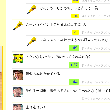
+10
阪神タイガースファン
ほんまや しかもちょっと古そう 笑
+14
阪神タイガースファン
こーいうイベントこそ良太に出て欲しい
+11
阪神タイガースファン
マネジメント会社が違うから呼んでもらえな
+49
阪神タイガースファン
見たいな❗おっサンで放送してくれんかな?
+37
阪神タイガースファン
練習の成果みせてやる
+44
阪神タイガースファン
誰かＴー岡田に来年のＦＡについてそれとなく聞いて
阪神タイガースファン
走れ走れい！