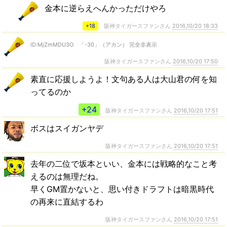
金本に逆らえへんかっただけやろ
+18
阪神タイガースファンさん
2016,10/20 18:33
ID:MjZmMDU3O 「-30」（アカン） 完全非表示
阪神タイガースファンさん
2016,10/20 17:50
素直に応援しようよ！文句ある人は大山君の何を知
ってるのか
+24
阪神タイガースファンさん
2016,10/20 17:51
ボスはスイガンヤデ
阪神タイガースファンさん
2016,10/20 17:51
去年の二位で坂本といい、金本には戦略的なこと考
えるのは無理だね。
早くGM置かないと、思い付きドラフトは暗黒時代
の再来に直結するわ
阪神タイガースファンさん
2016,10/20 17:51