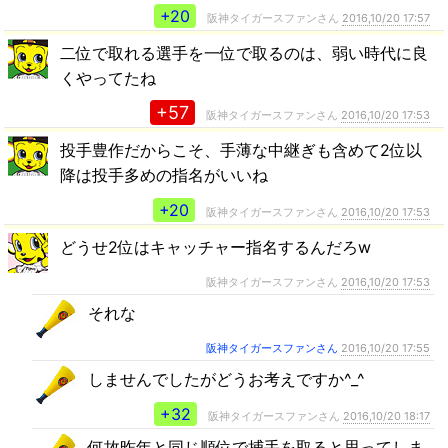
+20
阪神タイガースファンさん
2016,10/20 17:57
二位で取れる選手を一位で取るのは、弱い時代に良
くやってたね
+57
阪神タイガースファンさん
2016,10/20 17:53
投手豊作だからこそ、手薄な中継ぎも含めて2位以
降は投手多めの指名がいいね
+20
阪神タイガースファンさん
2016,10/20 17:53
どうせ2位はキャッチャー指名するんだろw
阪神タイガースファンさん
2016,10/20 17:53
それな
阪神タイガースファンさん
2016,10/20 17:55
しませんでしたがどうお考えですか^_^
+32
阪神タイガースファンさん
2016,10/20 18:17
何故昨年と同じ順位で捕手を取ると思ってしま