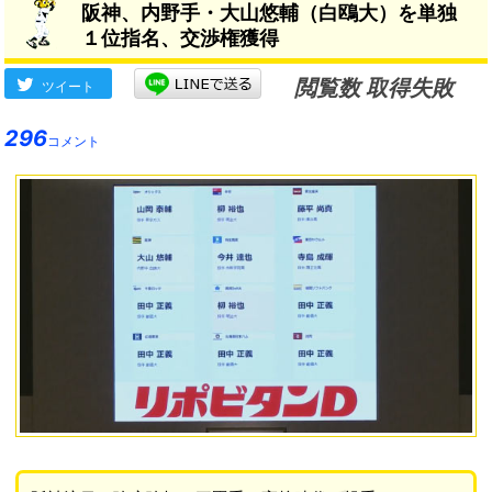
阪神、内野手・大山悠輔（白鴎大）を単独
１位指名、交渉権獲得
閲覧数 取得失敗
ツイート
296
コメント