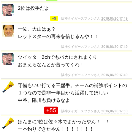
2位は投手だよ
+5
阪神タイガースファンさん
2016,10/20 17:49
一位、大山はぁ？
レッドスターの再来を信じるんや！！
阪神タイガースファンさん
2016,10/20 17:49
ツイッター2chでもバカにされまくり
おまえらなんとか言ってくれ！
阪神タイガースファンさん
2016,10/20 17:49
守備もいい打てる三塁手。チームの補強ポイントの
１つなので是非一年目から活躍してほしい
中谷、陽川も負けるなよ
+55
阪神タイガースファンさん
2016,10/20 17:50
ほんまに1位は佐々木でよかったやん！！！
一本釣りできたやん！！！！！！！