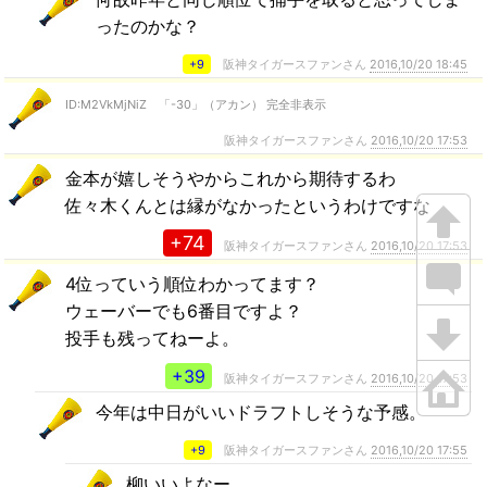
ったのかな？
+9
阪神タイガースファンさん
2016,10/20 18:45
ID:M2VkMjNiZ 「-30」（アカン） 完全非表示
阪神タイガースファンさん
2016,10/20 17:53
金本が嬉しそうやからこれから期待するわ
佐々木くんとは縁がなかったというわけですな
+74
阪神タイガースファンさん
2016,10/20 17:53
4位っていう順位わかってます？
ウェーバーでも6番目ですよ？
投手も残ってねーよ。
+39
阪神タイガースファンさん
2016,10/20 17:53
今年は中日がいいドラフトしそうな予感。
+9
阪神タイガースファンさん
2016,10/20 17:55
柳いいよなー