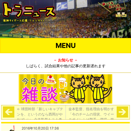
MENU
－ お知らせ －
しばらく、試合結果や他の記事の更新遅れます
←
球団幹部「新しいキャプテ
金本監督、指名理由を明かす
ンを、というのなら西岡がや
「今のチームの現状、ウイー
ればいい…金本監督もそう考
クポイントは野手。満場一致
えているんじゃないか」
で決まりました」
→
2016年10月20日 17:36