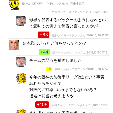
ID:MzhiMTM5Y 「-30」（アカン） 完全非表示
阪神タイガースファンさん
2016,10/20 17:45
球界を代表するバッターのようになれとい
う意味での例えで筒香と言ったんやが
+63
阪神タイガースファンさん
2016,10/20 17:57
金本君はいったい何をやってるの？
+44
阪神タイガースファンさん
2016,10/20 17:51
チームの弱点を補強しました
+8
神奈川南西部の虎ファン
2016,10/20 17:57
今年の阪神の防御率リーグ2位という事実
忘れたらあかんで
対照的に打率…いうまでもないやろ？
指名は妥当と考えようや
+106
阪神タイガースファンさん
2016,10/20 18:03