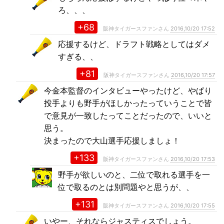
ろ、、、
+68
阪神タイガースファンさん
2016,10/20 17:52
応援するけど、ドラフト戦略としてはダメ
すぎる、、
+81
阪神タイガースファンさん
2016,10/20 17:57
今金本監督のインタビューやったけど、やぱり
投手よりも野手がほしかったっていうことで皆
で意見が一致したってことだったので、いいと
思う。
決まったので大山選手応援しましょ！
+133
阪神タイガースファンさん
2016,10/20 17:53
野手が欲しいのと、二位で取れる選手を一
位で取るのとは別問題やと思うが、、
+131
阪神タイガースファンさん
2016,10/20 17:55
いやー、それならジャスティスでしょう。