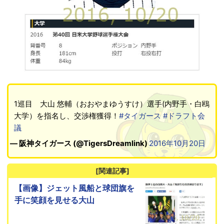
1巡目 大山 悠輔（おおやまゆうすけ）選手(内野手・白鴎
大学）を指名し、交渉権獲得！
#タイガース
#ドラフト会
議
— 阪神タイガース (@TigersDreamlink)
2016年10月20日
[関連記事]
【画像】ジェット風船と球団旗を
手に笑顔を見せる大山