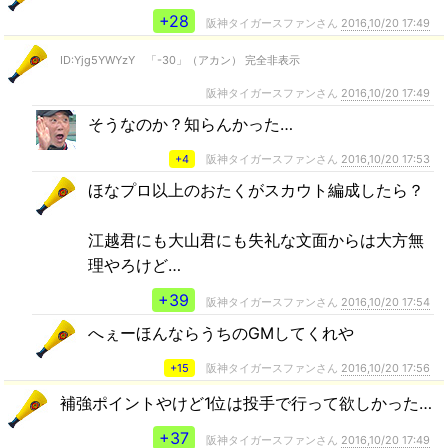
+28
阪神タイガースファンさん
2016,10/20 17:49
ID:Yjg5YWYzY 「-30」（アカン） 完全非表示
阪神タイガースファンさん
2016,10/20 17:49
そうなのか？知らんかった…
+4
阪神タイガースファンさん
2016,10/20 17:53
ほなプロ以上のおたくがスカウト編成したら？
江越君にも大山君にも失礼な文面からは大方無
理やろけど…
+39
阪神タイガースファンさん
2016,10/20 17:54
へぇーほんならうちのGMしてくれや
+15
阪神タイガースファンさん
2016,10/20 17:56
補強ポイントやけど1位は投手で行って欲しかった…
+37
阪神タイガースファンさん
2016,10/20 17:49