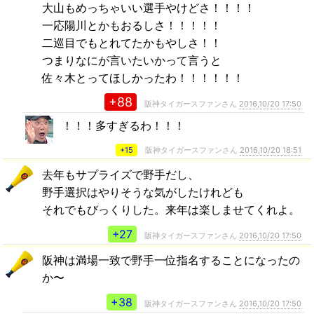
大山もめっちゃいい選手やけどさ！！！！
一応陽川とかもおるしさ！！！！！
二巡目でもとれてたかもやしさ！！
つまりなにが言いたいかって言うと
佐々木とってほしかったわ！！！！！！
+88
阪神タイガースファンさん
2016,10/20 17:50
！！！多すぎるわ！！！
+15
阪神タイガースファンさん
2016,10/20 18:51
去年もサプライズで野手だし、
野手選択はやりそうな気がしたけれども
それでもびっくりした。来年は楽しませてくれよ。
+27
阪神タイガースファンさん
2016,10/20 17:50
阪神は満場一致で野手一位指名することになったの
か〜
+38
阪神タイガースファンさん
2016,10/20 17:50