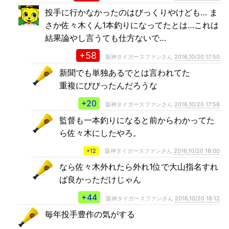
投手に行かなかったのはびっくりやけども… ま
さか佐々木くん1本釣りになってたとは…これは
結果論やし言うても仕方ないで…
+58
阪神タイガースファンさん
2016,10/20 17:50
新聞でも単独あるでとは言われてた
重複にびびったんだろうな
+20
阪神タイガースファンさん
2016,10/20 17:58
監督も一本釣りになると前からわかってた
ら佐々木にしたやろ。
+12
阪神タイガースファンさん
2016,10/20 18:00
なら佐々木外れたら外れ1位で大山指名すれ
ば良かっただけじゃん
+44
阪神タイガースファンさん
2016,10/20 18:12
毎年投手豊作の気がする