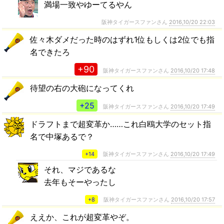
満場一致やゆーてるやん
阪神タイガースファンさん
2016,10/20 22:03
佐々木ダメだった時のはずれ1位もしくは2位でも指
名できたろ
+90
阪神タイガースファンさん
2016,10/20 17:48
待望の右の大砲になってくれ
+25
阪神タイガースファンさん
2016,10/20 17:49
ドラフトまで超変革か……これ白鴎大学のセット指
名で中塚あるで？
+14
阪神タイガースファンさん
2016,10/20 17:49
それ、マジであるな
去年もそーやったし
+8
阪神タイガースファンさん
2016,10/20 17:57
ええか、これが超変革やぞ。