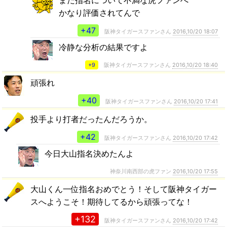
まだ指名について不満な虎ファンへ
かなり評価されてんで
+47
阪神タイガースファンさん
2016,10/20 18:07
冷静な分析の結果ですよ
+9
阪神タイガースファンさん
2016,10/20 18:40
頑張れ
+40
阪神タイガースファンさん
2016,10/20 17:41
投手より打者だったんだろうか。
+42
阪神タイガースファンさん
2016,10/20 17:42
今日大山指名決めたんよ
神奈川南西部の虎ファン
2016,10/20 17:55
大山くん一位指名おめでとう！そして阪神タイガー
スへようこそ！期待してるから頑張ってな！
+132
阪神タイガースファンさん
2016,10/20 17:42