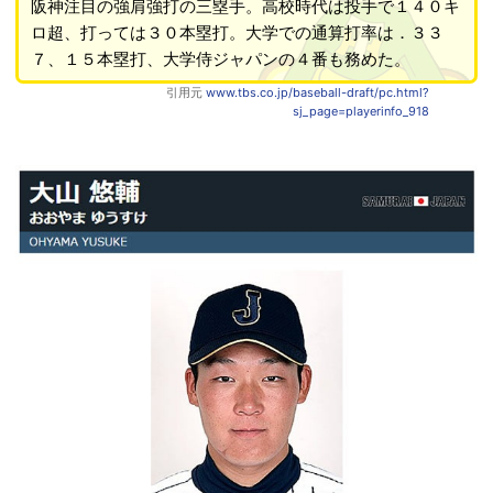
阪神注目の強肩強打の三塁手。高校時代は投手で１４０キ
ロ超、打っては３０本塁打。大学での通算打率は．３３
７、１５本塁打、大学侍ジャパンの４番も務めた。
引用元
www.tbs.co.jp/baseball-draft/pc.html?
sj_page=playerinfo_918