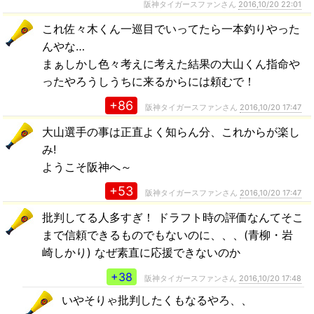
阪神タイガースファンさん
2016,10/20 22:01
これ佐々木くん一巡目でいってたら一本釣りやった
んやな…
まぁしかし色々考えに考えた結果の大山くん指命や
ったやろうしうちに来るからには頼むで！
+86
阪神タイガースファンさん
2016,10/20 17:47
大山選手の事は正直よく知らん分、これからが楽し
み!
ようこそ阪神へ～
+53
阪神タイガースファンさん
2016,10/20 17:47
批判してる人多すぎ！ ドラフト時の評価なんてそこ
まで信頼できるものでもないのに、、、(青柳・岩
崎しかり) なぜ素直に応援できないのか
+38
阪神タイガースファンさん
2016,10/20 17:48
いやそりゃ批判したくもなるやろ、、