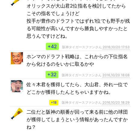
オリックスが大山君2位指名を検討してたから
こその指名でしょうけど
投手が豊作のドラフトではずれ1位でも野手が残
る可能性が高いんですから勝負しやすかったと
思うんですけどね。
+42
阪神タイガースファンさん
2016,10/20 17:53
ホンマのドラフト戦略は、これからの下位指名
から化けるのをいかに取るかや
+32
阪神タイガースファンさん
2016,10/20 18:08
佐々木君を獲得してたら、大山君、外れ一位で
どこかが獲得したんとちゃいますかね。
+18
阪神タイガースファンさん
2016,10/20 18:29
二位だと阪神の順番が回って来る前に他の球団
が獲得してしまうという情報があったんですか
ね？