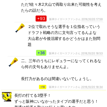
ただ1佐々木2大山で両取り出来た可能性を考え
たらの話だろ。
+93
阪神タイガースファンさん
2016,10/20 17:59
２位で取れそうな選手を１位指名っていう
ドラフト戦略の方に文句言ってるんよな
大山君が今後活躍するかどうかはまた別問
題
+36
阪神タイガースファンさん
2016,10/20 18:53
二、三年のうちにレギュラーになってくれるな
ら何の文句もありませんよ。
長打力があるのは間違いないでしょうし。
+16
阪神タイガースファンさん
2016,10/20 18:34
長打の打てる3塁手！
ずっと阪神にいなかったタイプの選手だと思う！