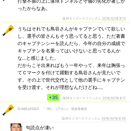
打撃不振の上に落球トンネルと守備の劣化が著しか
ったからなあ。
阪神タイガースファンさん
2016,10/18 8:13
うちはそれでも鳥谷さんがキャプテンでいて欲しい
し、選手の皆さんもそう思ってると思う。ただ著書
のキャプテンシーを読んだら、今年の自分の成績で
キャプテンを名乗ってはいけないと思ってるんか
な…と感じました。
だからこそ出来ればもう一年やって、来年は胸張っ
てＣマークを付けて躍動する鳥谷さんが見たいで
す。その上で世代交代として他の選手にキャプテン
を受け渡す。それが理想なんだけどね…。
+35
阪神タイガースファンさん
2016,10/18 8:17
ID:MjEyZGI5O 「-30」（アカン） 完全非表示
阪神タイガースファンさん
2016,10/18 8:35
句読点が凄い