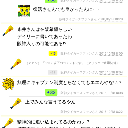
阪神タイガースファンさん
2016,10/18 8:33
復活させんでも良かったんに･･･
阪神タイガースファンさん
2016,10/18 10:28
糸井さんは在阪希望らしい
デイリーに書いてあったわ
阪神入りの可能性ある!?
+16
阪神タイガースファンさん
2016,10/18 8:00
（アカン） 「-25」以下のコメントです。（クリックで表示切替）
阪神タイガースファンさん
2016,10/18 8:04
-28
無理にキャプテン制度とらなくてもエエんやない？
+32
阪神タイガースファンさん
2016,10/18 8:08
上でみんな言うてるやん
阪神タイガースファンさん
2016,10/18 8:22
精神的に追い込まれてるのかねぇ？