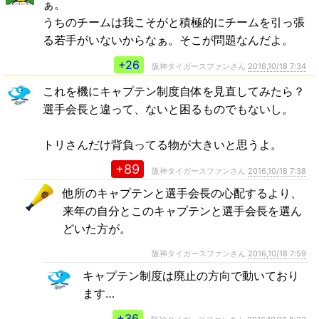
ぁ。
うちのチームは我こそがと積極的にチームを引っ張
る若手がいないからなぁ。そこが問題なんだよ。
+26
阪神タイガースファンさん
2016,10/18 7:34
これを機にキャプテン制度自体を見直してみたら？
選手会長と違って、ないと困るものでもないし。
トリさんだけ背負ってる物が大きいと思うよ。
+89
阪神タイガースファンさん
2016,10/18 7:38
他所のキャプテンと選手会長の心配するより、
来年の自分とこのキャプテンと選手会長を選ん
どいた方が。
阪神タイガースファンさん
2016,10/18 7:59
キャプテン制度は廃止の方向で動いており
ます…
+36