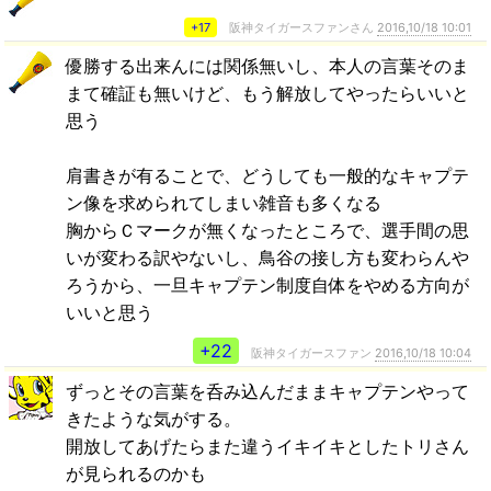
+17
阪神タイガースファンさん
2016,10/18 10:01
優勝する出来んには関係無いし、本人の言葉そのま
まて確証も無いけど、もう解放してやったらいいと
思う
肩書きが有ることで、どうしても一般的なキャプテ
ン像を求められてしまい雑音も多くなる
胸からＣマークが無くなったところで、選手間の思
いが変わる訳やないし、鳥谷の接し方も変わらんや
ろうから、一旦キャプテン制度自体をやめる方向が
いいと思う
+22
阪神タイガースファン
2016,10/18 10:04
ずっとその言葉を呑み込んだままキャプテンやって
きたような気がする。
開放してあげたらまた違うイキイキとしたトリさん
が見られるのかも