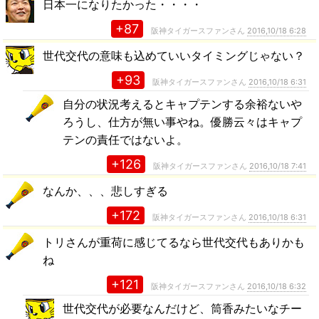
日本一になりたかった・・・・
+87
阪神タイガースファンさん
2016,10/18 6:28
世代交代の意味も込めていいタイミングじゃない？
+93
阪神タイガースファンさん
2016,10/18 6:31
自分の状況考えるとキャプテンする余裕ないや
ろうし、仕方が無い事やね。優勝云々はキャプ
テンの責任ではないよ。
+126
阪神タイガースファンさん
2016,10/18 7:41
なんか、、、悲しすぎる
+172
阪神タイガースファンさん
2016,10/18 6:31
トリさんが重荷に感じてるなら世代交代もありかも
ね
+121
阪神タイガースファンさん
2016,10/18 6:32
世代交代が必要なんだけど、筒香みたいなチー