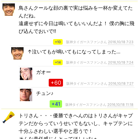
鳥さんクールな顔の裏で実は悩みを一杯か変えてた
んだね。
遠慮せずに今日は鳴いてもいいんだよ！ 僕の胸に飛
び込んでおいで‼
+10
阪神タイガースファンさん
2016,10/18 7:23
↑泣いてもが鳴いてもになってしまった…
+14
阪神タイガースファンさん
2016,10/18 7:24
ガオー
+60
阪神タイガースファンさん
2016,10/18 7:27
チュン♪
+41
阪神タイガースファンさん
2016,10/18 11:18
トリさん・・・優勝できへんのはトリさんがキャプ
テンだからっていうせいでもないし、キャプテンに
十分ふさわしい選手やと思うで！
そんな責任感じんとってほしいなぁ。