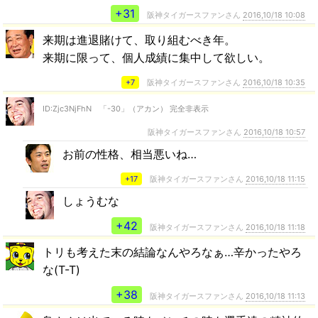
+31
阪神タイガースファンさん
2016,10/18 10:08
来期は進退賭けて、取り組むべき年。
来期に限って、個人成績に集中して欲しい。
+7
阪神タイガースファンさん
2016,10/18 10:35
ID:Zjc3NjFhN 「-30」（アカン） 完全非表示
阪神タイガースファンさん
2016,10/18 10:57
お前の性格、相当悪いね…
+17
阪神タイガースファンさん
2016,10/18 11:15
しょうむな
+42
阪神タイガースファンさん
2016,10/18 11:18
トリも考えた末の結論なんやろなぁ…辛かったやろ
な(T-T)
+38
阪神タイガースファンさん
2016,10/18 11:13