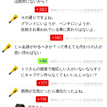
は絶対にないから！
+382
阪神タイガースファンさん
2016,10/18 6:37
その通りですよね。
グランドにいようが、ベンチにいようが、
信頼され慕われている事に変わりはないよ。
+160
鳥さん大好き?
2016,10/18 7:19
じゃあ誰がやるべきか？って考えても代わりの人が
思い浮かばない
+49
阪神タイガースファンさん
2016,10/18 6:39
トリさんの後釜で相応しい人がいないならすぐ
にキャプテン作らなくてもいいんじゃない？
+171
阪神タイガースファンさん
2016,10/18 6:41
西岡が元気だったら適任だったよね。
+116
阪神タイガースファンさん
2016,10/18 6:54