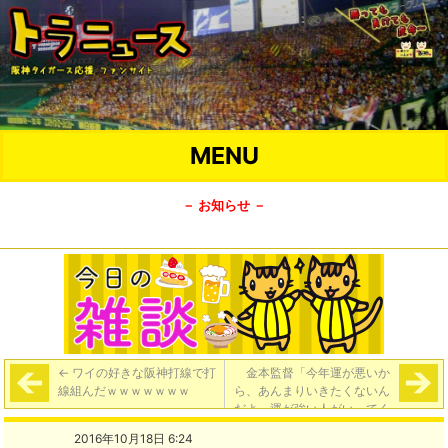
MENU
－ お知らせ －
←
ワイの好きな阪神打線で打
金本監督「今年運が悪いか
線組んだｗｗｗｗｗｗｗ
ら、あんまりいきたくないん
だよ。運が強い人がいってく
れたらいい。ヤスとか」
→
2016年10月18日 6:24