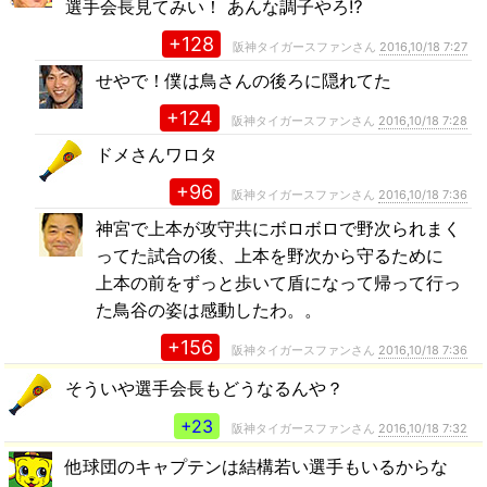
選手会長見てみい！ あんな調子やろ⁉
+128
阪神タイガースファンさん
2016,10/18 7:27
せやで！僕は鳥さんの後ろに隠れてた
+124
阪神タイガースファンさん
2016,10/18 7:28
ドメさんワロタ
+96
阪神タイガースファンさん
2016,10/18 7:36
神宮で上本が攻守共にボロボロで野次られまく
ってた試合の後、上本を野次から守るために
上本の前をずっと歩いて盾になって帰って行っ
た鳥谷の姿は感動したわ。。
+156
阪神タイガースファンさん
2016,10/18 7:36
そういや選手会長もどうなるんや？
+23
阪神タイガースファンさん
2016,10/18 7:32
他球団のキャプテンは結構若い選手もいるからな