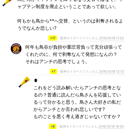
ャプテン制度を廃止ということであって欲しい。
何もかも鳥から**へ交替、というのは剥奪されるよ
うでなんか悲しい?
+17
阪神タイガースファンさん
2016,10/18 11:25
何年も鳥谷が負担や重圧背負って充分頑張って
くれたのに、何で剥奪なんて発想になんの？
それはアンチの思考でしょう。
+7
阪神タイガースファンさん
2016,10/18 12:13
⬆
これをどう読み解いたらアンチの思考とな
るの？普通に読んだら鳥さんを応援してい
るって分かると思う。鳥さん大好きの私だ
からアンチとか言われ悲しいです?
ものごとを悪く考え過ぎじゃないですか？
+8
阪神タイガースファンさん
2016,10/18 18:30