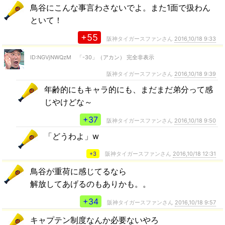
鳥谷にこんな事言わさないでよ。また1面で扱わん
といて！
+55
阪神タイガースファンさん
2016,10/18 9:33
ID:NGVjNWQzM 「-30」（アカン） 完全非表示
阪神タイガースファンさん
2016,10/18 9:39
年齢的にもキャラ的にも、まだまだ弟分って感
じやけどな～
+37
阪神タイガースファンさん
2016,10/18 9:50
「どうわよ」w
+3
阪神タイガースファンさん
2016,10/18 12:31
鳥谷が重荷に感じてるなら
解放してあげるのもありかも。。
+34
阪神タイガースファンさん
2016,10/18 9:57
キャプテン制度なんか必要ないやろ