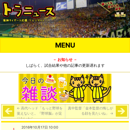
MENU
－ お知らせ －
しばらく、試合結果や他の記事の更新遅れます
←
高代ヘッド「もっと野球を
真中監督「金本監督の悔しが
覚えないと。『野球脳』が足
る顔を見たいね」
→
りないから」
2016年10月17日 10:00