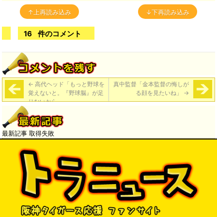
↑上再読み込み
↓下再読み込み
16
件のコメント
←
高代ヘッド「もっと野球を
真中監督「金本監督の悔しが
覚えないと。『野球脳』が足
る顔を見たいね」
→
りないから」
最新記事 取得失敗