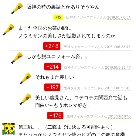
阪神の時の裏話とかありそうやん
+15
阪神タイガースファンさん
2016,10/7 6:54
まーた全国のお茶の間に
ノウミサンの美しさが拡散されてしまうのか…
+248
阪神タイガースファンさん
2016,10/6 23:45
しかも脱ユニフォーム姿。。
+214
阪神タイガースファンさん
2016,10/6 23:47
それもまた麗しい
+197
阪神タイガースファンさん
2016,10/6 23:49
美しい能見さん、コテコテの関西弁で話も
面白い···もうホンマ好き!
+176
阪神タイガースファンさん
2016,10/7 0:10
第三戦。。（二戦までに決まる可能性あり）
またうっかりノウミサン使われずの二の舞の危機