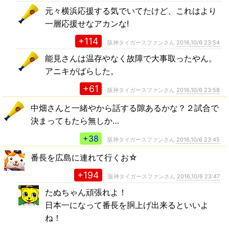
元々横浜応援する気でいてたけど、これはより
一層応援せなアカンな!
+114
阪神タイガースファンさん
2016,10/6 23:54
能見さんは温存やなく故障で大事取ったやん。
アニキがばらした。
+61
阪神タイガースファンさん
2016,10/6 23:58
中畑さんと一緒やから話する隙あるかな？２試合で
決まってもたら無しか…
+38
阪神タイガースファンさん
2016,10/6 23:45
番長を広島に連れて行くお☆
+194
阪神タイガースファンさん
2016,10/6 23:47
たぬちゃん頑張れよ！
日本一になって番長を胴上げ出来るといいよ
ね！