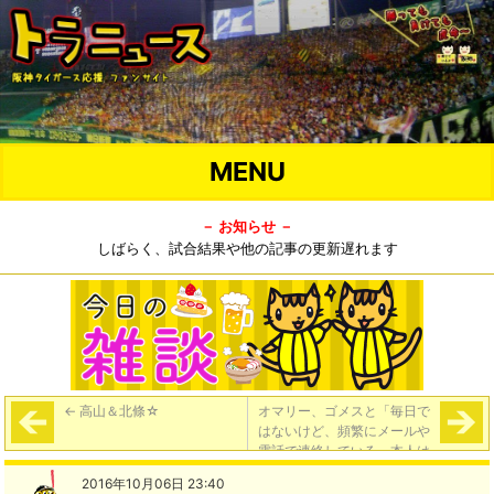
MENU
－ お知らせ －
しばらく、試合結果や他の記事の更新遅れます
←
高山＆北條☆
オマリー、ゴメスと「毎日で
はないけど、頻繁にメールや
電話で連絡している。本人は
『残りたい』と言っている。
2016年10月06日 23:40
でもそれはボス（金本監督）