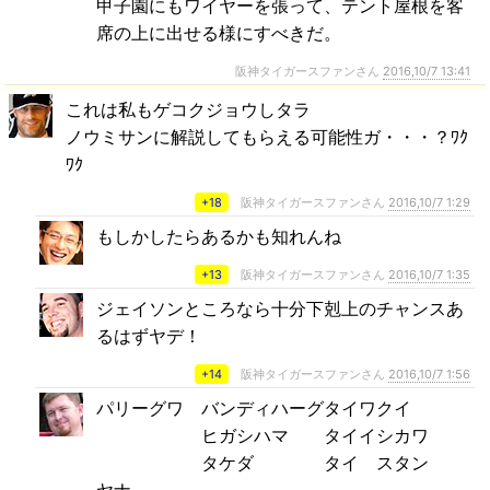
甲子園にもワイヤーを張って、テント屋根を客
席の上に出せる様にすべきだ。
阪神タイガースファンさん
2016,10/7 13:41
これは私もゲコクジョウしタラ
ノウミサンに解説してもらえる可能性ガ・・・？ﾜｸ
ﾜｸ
+18
阪神タイガースファンさん
2016,10/7 1:29
もしかしたらあるかも知れんね
+13
阪神タイガースファンさん
2016,10/7 1:35
ジェイソンところなら十分下剋上のチャンスあ
るはずヤデ！
+14
阪神タイガースファンさん
2016,10/7 1:56
パリーグワ バンディハーグタイワクイ
ヒガシハマ タイイシカワ
タケダ タイ スタン