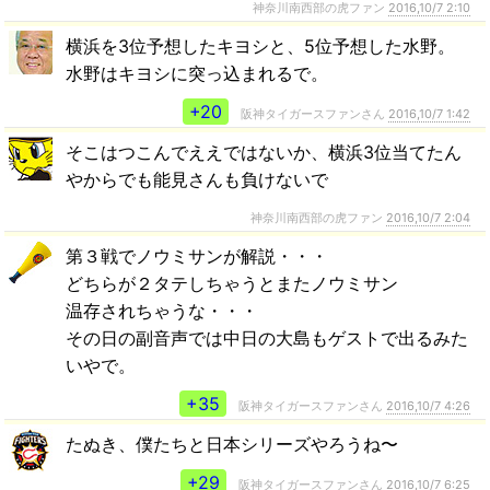
神奈川南西部の虎ファン
2016,10/7 2:10
横浜を3位予想したキヨシと、5位予想した水野。
水野はキヨシに突っ込まれるで。
+20
阪神タイガースファンさん
2016,10/7 1:42
そこはつこんでええではないか、横浜3位当てたん
やからでも能見さんも負けないで
神奈川南西部の虎ファン
2016,10/7 2:04
第３戦でノウミサンが解説・・・
どちらが２タテしちゃうとまたノウミサン
温存されちゃうな・・・
その日の副音声では中日の大島もゲストで出るみた
いやで。
+35
阪神タイガースファンさん
2016,10/7 4:26
たぬき、僕たちと日本シリーズやろうね〜
+29
阪神タイガースファンさん
2016,10/7 6:25