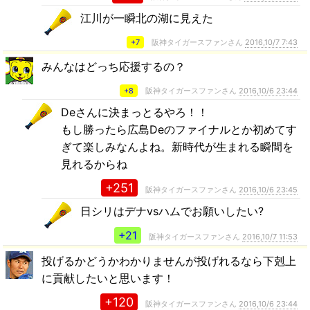
江川が一瞬北の湖に見えた
+7
阪神タイガースファンさん
2016,10/7 7:43
みんなはどっち応援するの？
+8
阪神タイガースファンさん
2016,10/6 23:44
Deさんに決まっとるやろ！！
もし勝ったら広島Deのファイナルとか初めてす
ぎて楽しみなんよね。新時代が生まれる瞬間を
見れるからね
+251
阪神タイガースファンさん
2016,10/6 23:45
日シリはデナvsハムでお願いしたい?
+21
阪神タイガースファンさん
2016,10/7 11:53
投げるかどうかわかりませんが投げれるなら下剋上
に貢献したいと思います！
+120
阪神タイガースファンさん
2016,10/6 23:44