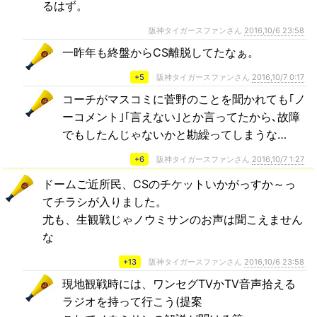
るはず。
阪神タイガースファンさん
2016,10/6 23:58
一昨年も終盤からCS離脱してたなぁ。
+5
阪神タイガースファンさん
2016,10/7 0:17
コーチがマスコミに菅野のことを聞かれても｢ノ
ーコメント｣｢言えない｣とか言ってたから､故障
でもしたんじゃないかと勘繰ってしまうな…
+6
阪神タイガースファンさん
2016,10/7 1:27
ドームご近所民、CSのチケットいかがっすか～っ
てチラシが入りました。
尤も、生観戦じゃノウミサンのお声は聞こえません
な
+13
阪神タイガースファンさん
2016,10/6 23:58
現地観戦時には、ワンセグTVかTV音声拾える
ラジオを持って行こう(提案