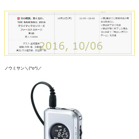
ノウミサン＼(^o^)／