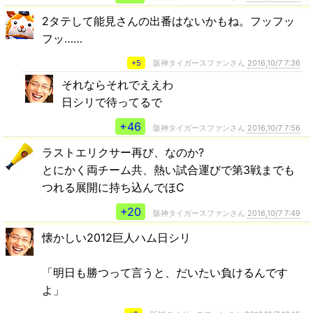
2タテして能見さんの出番はないかもね。フッフッ
フッ……
+5
阪神タイガースファンさん
2016,10/7 7:36
それならそれでええわ
日シリで待ってるで
+46
阪神タイガースファンさん
2016,10/7 7:56
ラストエリクサー再び、なのか?
とにかく両チーム共、熱い試合運びで第3戦までも
つれる展開に持ち込んでほC
+20
阪神タイガースファンさん
2016,10/7 7:49
懐かしい2012巨人ハム日シリ
「明日も勝つって言うと、だいたい負けるんです
よ」