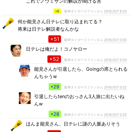
これでノウミサンの解説が聞ける筈
+6
阪神タイガースファンさん
2016,10/7 8:33
何か能見さん日テレに取り込まれてる？
将来は日テレ解説者なんかな
+51
阪神タイガースファンさん
2016,10/7 0:00
日テレは俺だよ！コノヤロー
+52
阪神タイガースファンさん
2016,10/7 0:03
能見さんが引退したら、Goingの席とられる
んちゃうw
+29
阪神タイガースファンさん
2016,10/7 0:22
引退したらtenのおっさん3人旅に出たいね
んw
+28
阪神タイガースファンさん
2016,10/7 0:25
ほんま能見さん、日テレに謎の人脈ありそう