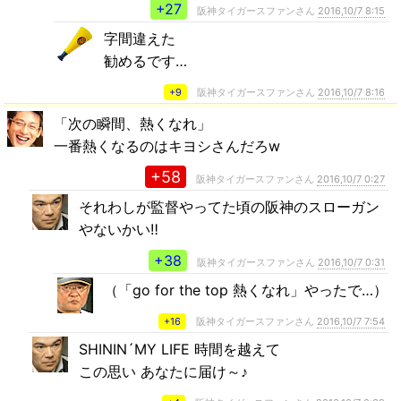
+27
阪神タイガースファンさん
2016,10/7 8:15
字間違えた
勧めるです…
+9
阪神タイガースファンさん
2016,10/7 8:16
「次の瞬間、熱くなれ」
一番熱くなるのはキヨシさんだろw
+58
阪神タイガースファンさん
2016,10/7 0:27
それわしが監督やってた頃の阪神のスローガン
やないかい‼
+38
阪神タイガースファンさん
2016,10/7 0:31
（「go for the top 熱くなれ」やったで…）
+16
阪神タイガースファンさん
2016,10/7 7:54
SHININ´MY LIFE 時間を越えて
この思い あなたに届け～♪