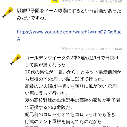
+4
阪神タイガースファンさん
2016,10/7 0:39
以前甲子園をドーム球場にするという計画があった
みたいですね。
https://www.youtube.com/watch?v=nhGZIQo6uc
A
阪神タイガースファンさん
2016,10/7 0:30
ゴールデンウイークの2軍3連戦は1日で日焼け
して腕が痛くなった！
20代の男性が「暑いから」とネット裏最前列か
ら屋根の下の涼しい席に逃げて行った。
高齢のご夫婦は手摺りを頼りに風が吹いて涼し
い席に登って行った。
夏の高校野球の出場選手の高齢の家族が甲子園
で応援するのは危険だ。
紀元前のコロッセオでもコロッセオでも巻き上
げ式のテント屋根を備えてたのだから