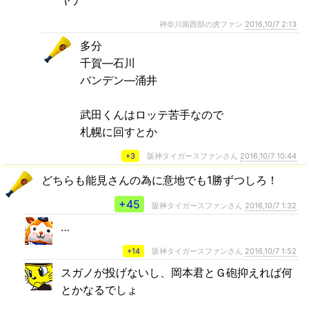
ヤナ
神奈川南西部の虎ファン
2016,10/7 2:13
多分
千賀―石川
バンデン―涌井
武田くんはロッテ苦手なので
札幌に回すとか
+3
阪神タイガースファンさん
2016,10/7 10:44
どちらも能見さんの為に意地でも1勝ずつしろ！
+45
阪神タイガースファンさん
2016,10/7 1:32
…
+14
阪神タイガースファンさん
2016,10/7 1:52
スガノが投げないし、岡本君とＧ砲抑えれば何
とかなるでしょ