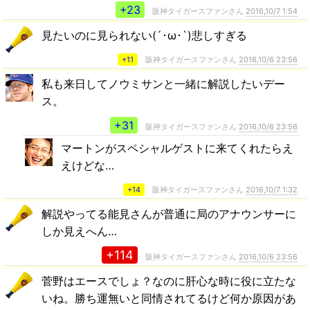
+23
阪神タイガースファンさん
2016,10/7 1:54
見たいのに見られない(´･ω･`)悲しすぎる
+11
阪神タイガースファンさん
2016,10/6 23:56
私も来日してノウミサンと一緒に解説したいデー
ス。
+31
阪神タイガースファンさん
2016,10/6 23:56
マートンがスペシャルゲストに来てくれたらえ
えけどな…
+14
阪神タイガースファンさん
2016,10/7 1:32
解説やってる能見さんが普通に局のアナウンサーに
しか見えへん…
+114
阪神タイガースファンさん
2016,10/6 23:56
菅野はエースでしょ？なのに肝心な時に役に立たな
いね。勝ち運無いと同情されてるけど何か原因があ