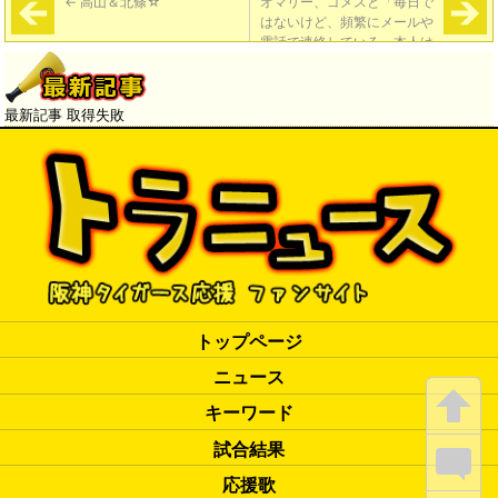
←
高山＆北條☆
オマリー、ゴメスと「毎日で
はないけど、頻繁にメールや
電話で連絡している。本人は
『残りたい』と言っている。
でもそれはボス（金本監督）
が決める事」
→
最新記事 取得失敗
トップページ
ニュース
キーワード
試合結果
応援歌