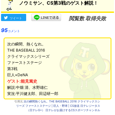
ノウミサン、CS第3戦のゲスト解説！
が決める事」
→
閲覧数 取得失敗
ツイート
95
コメント
次の瞬間、熱くなれ。
THE BASEBALL 2016
クライマックスシリーズ
ファーストステージ
第3戦
巨人×DeNA
ゲスト:能見篤史
解説:中畑 清、水野雄仁
実況:平川健太郎、田辺研一郎
引用元
次の瞬間熱くなれ。THE BASEBALL 2016 クライマックスシ
リーズ ファーストステージ | 巨人・野球 | CS放送 日テレジータス
（日テレG+） 日テレがお届けするCSスポーツチャンネル