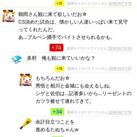
+19
阪神タイガースファンさん
2016,10/7 0:19
鶴岡さん観に来て欲しいだお☆
CS決めた試合は、懐かしい人達いっぱい来て見守
ってくれたんだ。
あ…ブルペン捕手でバイトさせられるかも。
+74
阪神タイガースファンさん
2016,10/7 0:24
多村 俺も観に来ていいかな？
+19
阪神タイガースファンさん
2016,10/7 1:37
もちろんだお☆
秀悟と相川と金城にも会えるしね。
シゲと佐伯は…記者多いから…リーゼントの
カツラ被せて連れてきて。
+34
阪神タイガースファンさん
2016,10/7 2:10
余計目立つことを
進めるたぬちゃんw