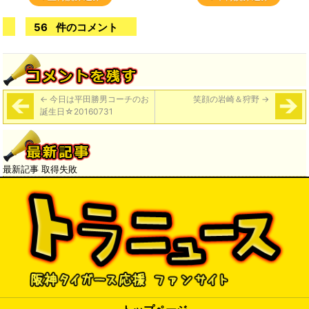
56
件のコメント
←
今日は平田勝男コーチのお
笑顔の岩崎＆狩野
→
誕生日☆20160731
最新記事 取得失敗