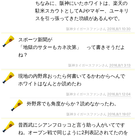
ちなみに、阪神にいたホワイトは、楽天の
駐米スカウトとしてAJやマギー、ユーキリ
スを引っ張ってきた功績があるんやで。
阪神タイガースファンさん
2016,8/1 10:30
スポーツ新聞が
「地獄のサターもカネ次第」 って書きそうだよ
ね？
阪神タイガースファンさん
2016,8/1 3:13
現地の内野席おったら何書いてるかわからへんで
ホワイトはなんとか読めたわ
阪神タイガースファンさん
2016,8/1 12:04
外野席でも角度からか？読めなかったわ。
阪神タイガースファンさん
2016,8/1 19:07
昔西武にシアンフロッコと言う助っ人がいてです
ね。オープン戦で同じように2列表記されてたのを