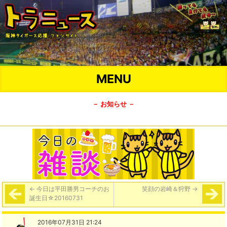
MENU
－ お知らせ －
←
今日は平田勝男コーチのお
笑顔の岩崎＆狩野
→
誕生日☆20160731
2016年07月31日 21:24