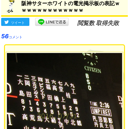
阪神サターホワイトの電光掲示板の表記ｗ
ｗｗｗｗｗｗｗｗｗｗｗｗ
閲覧数 取得失敗
ツイート
56
コメント