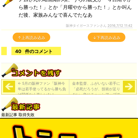
ら勝った！」とか「月曜やから勝った！」とか叫ん
だ後、家族みんなで喜んでたなあ
阪神タイガースファンさん
2016,7/12 11:42
↑上再読み込み
↓下再読み込み
40
件のコメント
←
5月の阪神ファン「阪神今
金本監督、ふがいない若手に
年は若手使ってるから勝ち負
「必死だろうが、技術が足り
け関係なく楽しいな！」
ない…急にチューンアップで
きない」
→
最新記事 取得失敗