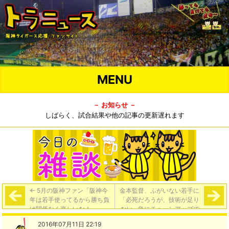
MENU
－ お知らせ －
しばらく、試合結果や他の記事の更新遅れます
←
5月の阪神ファン「阪神今
金本監督、ふがいない若手に
年は若手使ってるから勝ち負
「必死だろうが、技術が足り
け関係なく楽しいな！」
ない…急にチューンアップで
きない」
→
2016年07月11日 22:19