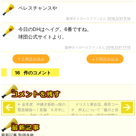
ペレスチャンスや
阪神タイガースファンさん
2016,5/31 9:16
今日のDHはヘイグ。6番ですね。
球団公式サイトより。
阪神タイガースファンさん
2016,5/31 17:15
↑上再読み込み
↓下再読み込み
16
件のコメント
←
金本虎、中継ぎ新助っ投の
ドリス１軍合流…香田コー
緊急補強へ！首脳「６月中に
チ、抑えについて「藤川と併
メド」【サンスポ】
用？そうだね。球児の状態も
見ながら、いろいろなことを
考えたい」
→
最新記事 取得失敗