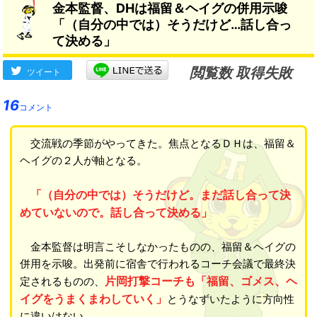
金本監督、DHは福留＆ヘイグの併用示唆
「（自分の中では）そうだけど…話し合っ
て決める」
閲覧数 取得失敗
ツイート
16
コメント
交流戦の季節がやってきた。焦点となるＤＨは、福留＆
ヘイグの２人が軸となる。
「（自分の中では）そうだけど。まだ話し合って決
めていないので。話し合って決める」
金本監督は明言こそしなかったものの、福留＆ヘイグの
併用を示唆。出発前に宿舎で行われるコーチ会議で最終決
片岡打撃コーチも「福留、ゴメス、ヘ
定されるものの、
イグをうまくまわしていく」
とうなずいたように方向性
に違いはない…