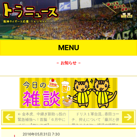
MENU
－ お知らせ －
←
金本虎、中継ぎ新助っ投の
ドリス１軍合流…香田コー
緊急補強へ！首脳「６月中に
チ、抑えについて「藤川と併
メド」【サンスポ】
用？そうだね。球児の状態も
見ながら、いろいろなことを
2016年05月31日 7:30
考えたい」
→