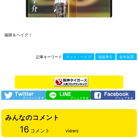
福留＆ヘイグ！
記事キーワード
マット・ヘイグ
福留孝介
金本知憲
みんなのコメント
16
コメント
views