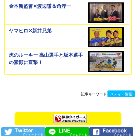
金本新監督✕渡辺謙＆角淳一
ヤマヒロ✕新井兄弟
虎のルーキー 高山選手と坂本選手
の素顔に直撃！
記事キーワード
メディア情報