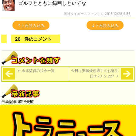
ゴルフとともに録画しといてな
阪神タイガースファンさん
2015,12/28 6:36
↑上再読み込み
↓下再読み込み
26
件のコメント
←
金本監督の指令一覧
今日は安藤優也選手のお誕生
日☆20151227
→
最新記事 取得失敗