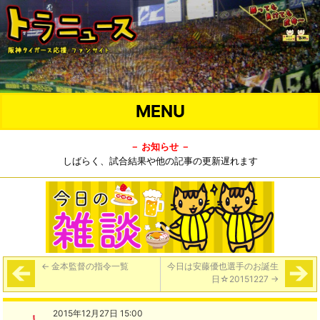
MENU
－ お知らせ －
しばらく、試合結果や他の記事の更新遅れます
←
金本監督の指令一覧
今日は安藤優也選手のお誕生
日☆20151227
→
2015年12月27日 15:00