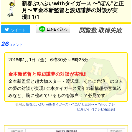
新春ぷいぷいwithタイガース 〜“ぼん”と正
月〜▼金本新監督と渡辺謙夢の対談が実
現!! 1/1
閲覧数 取得失敗
ツイート
26
コメント
2016年1月1日（金） 6時30分～8時25分
金本新監督と渡辺謙夢の対談が実現!!
金本新監督と超大物スター・渡辺謙、それに角淳一の３人
の夢の対談が実現! 金本タイガース元年の新構想や意気込
みなど、胸に秘めているものを激白！？必見です!
引用元
新春ぷいぷいwithタイガース 〜“ぼん”と正月〜 – Yahoo!テレ
ビ.Gガイド[テレビ番組表]