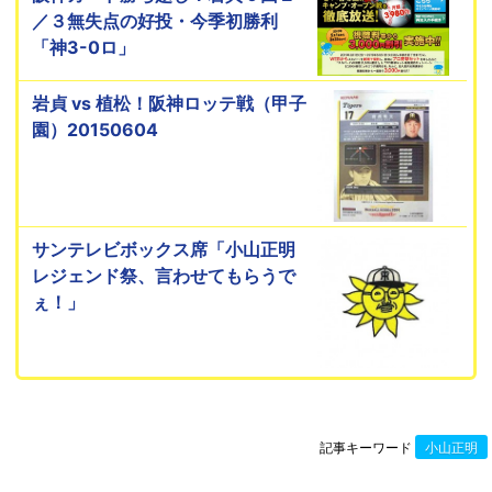
／３無失点の好投・今季初勝利
「神3-0ロ」
岩貞 vs 植松！阪神ロッテ戦（甲子
園）20150604
サンテレビボックス席「小山正明
レジェンド祭、言わせてもらうで
ぇ！」
記事キーワード
小山正明