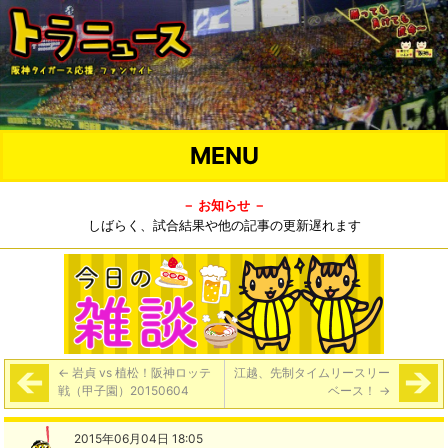
MENU
－ お知らせ －
しばらく、試合結果や他の記事の更新遅れます
←
岩貞 vs 植松！阪神ロッテ
江越、先制タイムリースリー
戦（甲子園）20150604
ベース！
→
2015年06月04日 18:05