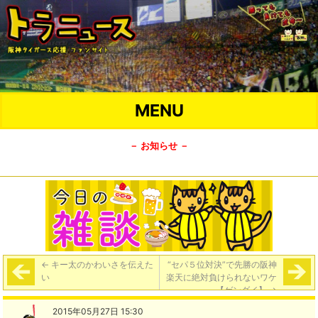
MENU
－ お知らせ －
←
キー太のかわいさを伝えた
“セパ５位対決”で先勝の阪神
い
楽天に絶対負けられないワケ
【ゲンダイ】
→
2015年05月27日 15:30