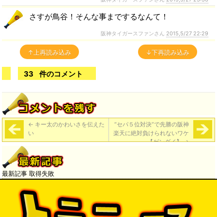
さすが鳥谷！そんな事までするなんて！
阪神タイガースファンさん
2015,5/27 22:29
↑上再読み込み
↓下再読み込み
33
件のコメント
←
キー太のかわいさを伝えた
“セパ５位対決”で先勝の阪神
い
楽天に絶対負けられないワケ
【ゲンダイ】
→
最新記事 取得失敗