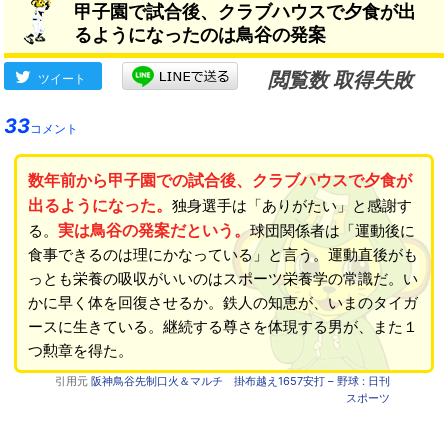
甲子園で試合後、クラブハウスで夕食が出
るようになったのは鳥谷の発案
閲覧数 取得失敗
ツイート
33
コメント
数年前から甲子園での試合後、クラブハウスで夕食が
出るようになった。
独身選手は「ありがたい」と感謝す
実は鳥谷の発案だという。
る。
球団関係者は「運動後に
食事できるのは理にかなっている」と言う。運動直後がも
っとも栄養の吸収がいいのはスポーツ栄養学の常識だ。い
かに早く体を回復させるか。鉄人の知恵が、いまのタイガ
ースに生きている。継続する尊さを体現する男が、また１
つ勲章を得た。
引用元
阪神鳥谷先制口火＆マルチ 掛布越え1657安打 – 野球 : 日刊
スポーツ