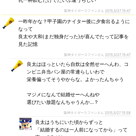
乳一杯飲むだけでだいぶ違うらしい
阪神タイガースファンさん
2015,5/27 15:47
一昨年かな？甲子園のナイター後に夕食出るように
なって
良太や大和(まだ独身だった)が喜んでたって記事を
見た記憶
阪神タイガースファンさん
2015,5/27 15:47
良太はほっといたら自炊は全然せーへんわ、コ
ンビニ弁当パン屋の常連らしいわで
栄養偏ってそうやからな。よかったんちゃう
マジメになんで結婚せーへんねや
選びたい放題なんちゃうんか…？
阪神タイガースファンさん
2015,5/27 15:58
良太はうちにいた頃からずっと
「結婚するのは一人前になってから」って