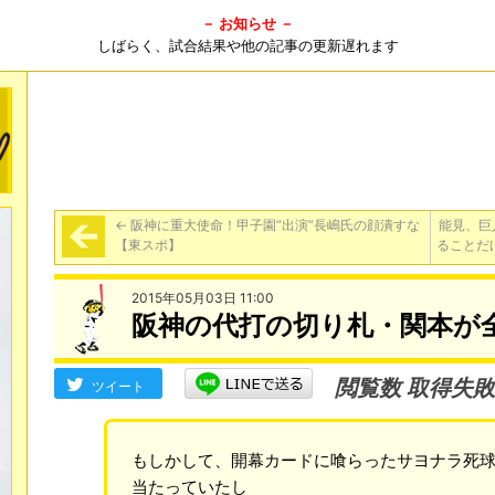
－ お知らせ －
しばらく、試合結果や他の記事の更新遅れます
←
阪神に重大使命！甲子園“出演”長嶋氏の顔潰すな
能見、巨
【東スポ】
ることだ
2015年05月03日 11:00
阪神の代打の切り札・関本が
閲覧数 取得失敗
ツイート
もしかして、開幕カードに喰らったサヨナラ死
当たっていたし