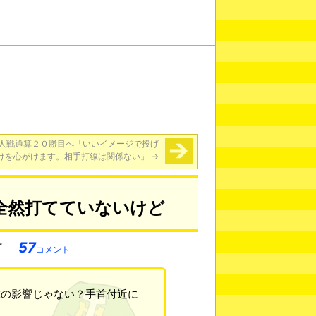
人戦通算２０勝目へ「いいイメージで投げ
けを心がけます。相手打線は関係ない」
→
全然打てていないけど
57
コメント
球の影響じゃない？手首付近に