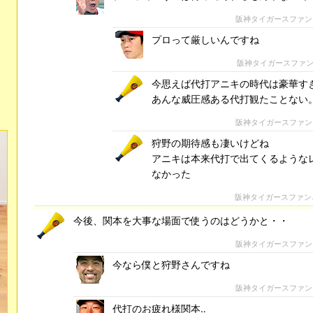
阪神タイガースファン
プロって厳しいんですね
阪神タイガースファ
今思えば代打アニキの時代は豪華す
あんな威圧感ある代打観たことない
阪神タイガースファン
狩野の期待感も凄いけどね
アニキは本来代打で出てくるような
なかった
阪神タイガースファン
今後、関本を大事な場面で使うのはどうかと・・
阪神タイガースファン
今なら僕と狩野さんですね
阪神タイガースファン
代打のお疲れ様関本‥