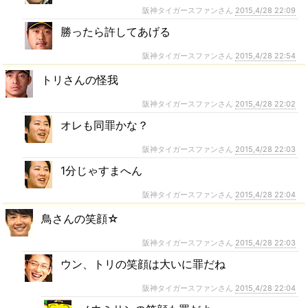
阪神タイガースファンさん
2015,4/28 22:09
勝ったら許してあげる
阪神タイガースファンさん
2015,4/28 22:54
トリさんの怪我
阪神タイガースファンさん
2015,4/28 22:02
オレも同罪かな？
阪神タイガースファンさん
2015,4/28 22:03
1分じゃすまへん
阪神タイガースファンさん
2015,4/28 22:04
鳥さんの笑顔☆
阪神タイガースファンさん
2015,4/28 22:03
ウン、トリの笑顔は大いに罪だね
阪神タイガースファンさん
2015,4/28 22:04