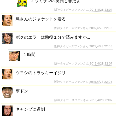
ノウミサンの笑顔も罪だよ
阪神タイガースファンさん
2015,4/28 22:07
鳥さんのジャケットを着る
阪神タイガースファンさん
2015,4/28 22:03
ボクのエラーは懲役１分で済みますか…
阪神タイガースファンさん
2015,4/28 22:05
１時間
阪神タイガースファンさん
2015,4/28 22:07
ツヨシのトラッキーイジリ
阪神タイガースファンさん
2015,4/28 22:05
壁ドン
阪神タイガースファンさん
2015,4/28 22:07
キャンプに遅刻