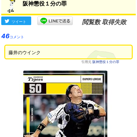
阪神懲役１分の罪
閲覧数 取得失敗
ツイート
46
コメント
藤井のウインク
引用元
阪神懲役１分の罪