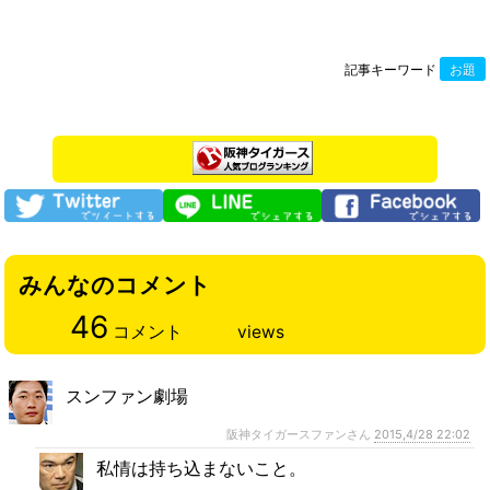
記事キーワード
お題
みんなのコメント
46
コメント
views
スンファン劇場
阪神タイガースファンさん
2015,4/28 22:02
私情は持ち込まないこと。