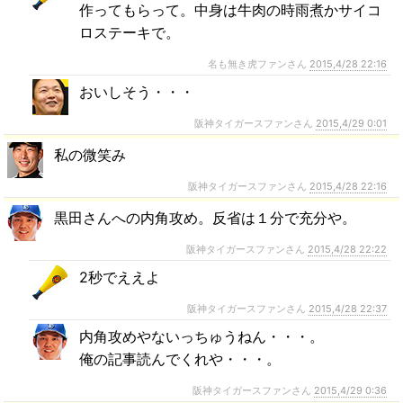
作ってもらって。中身は牛肉の時雨煮かサイコ
ロステーキで。
名も無き虎ファンさん
2015,4/28 22:16
おいしそう・・・
阪神タイガースファンさん
2015,4/29 0:01
私の微笑み
阪神タイガースファンさん
2015,4/28 22:16
黒田さんへの内角攻め。反省は１分で充分や。
阪神タイガースファンさん
2015,4/28 22:22
2秒でええよ
阪神タイガースファンさん
2015,4/28 22:37
内角攻めやないっちゅうねん・・・。
俺の記事読んでくれや・・・。
阪神タイガースファンさん
2015,4/29 0:36