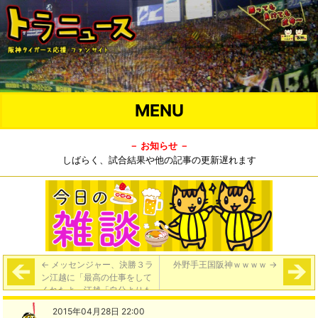
MENU
－ お知らせ －
しばらく、試合結果や他の記事の更新遅れます
←
メッセンジャー、決勝３ラ
外野手王国阪神ｗｗｗｗ
→
ン江越に「最高の仕事をして
くれたよ」江越「自分よりも
周りの人たちが興奮していま
2015年04月28日 22:00
した」