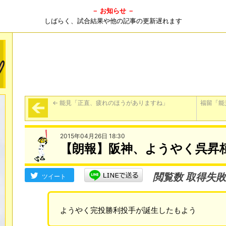
－ お知らせ －
しばらく、試合結果や他の記事の更新遅れます
←
能見「正直、疲れのほうがありますね」
福留「能
2015年04月26日 18:30
【朗報】阪神、ようやく呉昇
閲覧数 取得失敗
ツイート
ようやく完投勝利投手が誕生したもよう