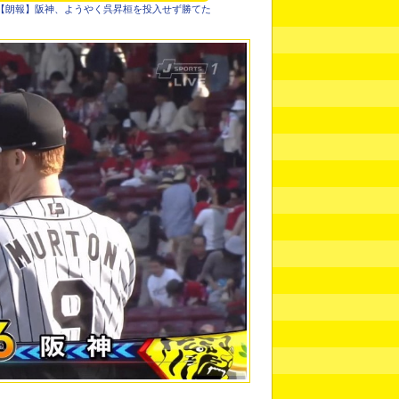
【朗報】阪神、ようやく呉昇桓を投入せず勝てた