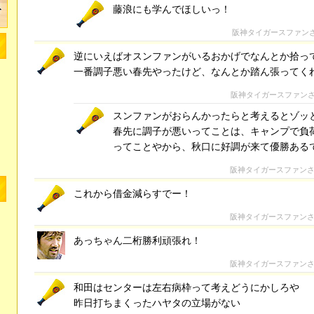
藤浪にも学んでほしいっ！
阪神タイガースファン
逆にいえばオスンファンがいるおかげでなんとか拾っ
一番調子悪い春先やったけど、なんとか踏ん張ってく
阪神タイガースファン
スンファンがおらんかったらと考えるとゾッ
春先に調子が悪いってことは、キャンプで負
ってことやから、秋口に好調が来て優勝ある
阪神タイガースファン
これから借金減らすでー！
阪神タイガースファン
あっちゃん二桁勝利頑張れ！
阪神タイガースファン
和田はセンターは左右病枠って考えどうにかしろや
昨日打ちまくったハヤタの立場がない