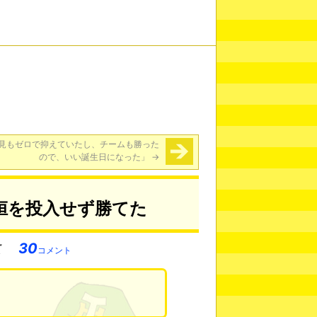
見もゼロで抑えていたし、チームも勝った
ので、いい誕生日になった」
→
桓を投入せず勝てた
30
コメント