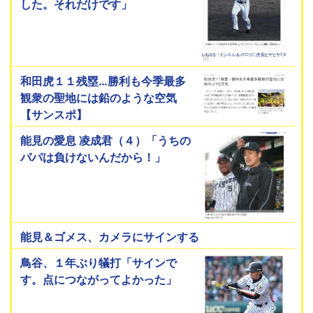
した。それだけです」
和田虎１１残塁…勝利も今季最多
観衆の聖地には鉛のような空気
【サンスポ】
能見の愛息 凌成君（４）「うちの
パパは負けないんだから！」
能見＆ゴメス、カメラにサインする
鳥谷、１年ぶり犠打「サインで
す。点につながってよかった」