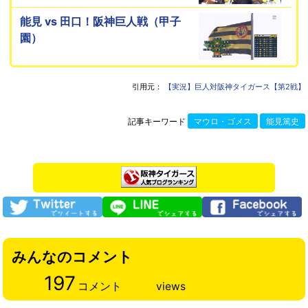
能見 vs 田口！阪神巨人戦（甲子
園）
引用元：
【実況】巨人対阪神タイガース【第2戦】
記事キーワード
マウロ・ゴメス
能見篤史
みんなのコメント
197
コメント
views