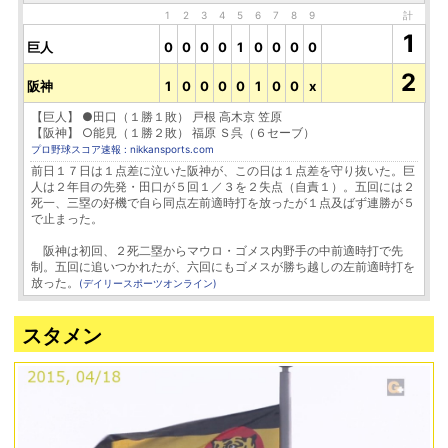
1
2
3
4
5
6
7
8
9
計
1
巨人
0
0
0
0
1
0
0
0
0
2
阪神
1
0
0
0
0
1
0
0
x
【巨人】 ●田口（１勝１敗） 戸根 高木京 笠原
【阪神】 ○能見（１勝２敗） 福原 Ｓ呉（６セーブ）
プロ野球スコア速報 : nikkansports.com
前日１７日は１点差に泣いた阪神が、この日は１点差を守り抜いた。巨
人は２年目の先発・田口が５回１／３を２失点（自責１）。五回には２
死一、三塁の好機で自ら同点左前適時打を放ったが１点及ばず連勝が５
で止まった。
阪神は初回、２死二塁からマウロ・ゴメス内野手の中前適時打で先
制。五回に追いつかれたが、六回にもゴメスが勝ち越しの左前適時打を
放った。
(デイリースポーツオンライン)
スタメン