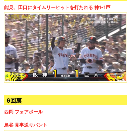
能見、田口にタイムリーヒットを打たれる 神1-1巨
6回裏
西岡 フォアボール
鳥谷 見事送りバント