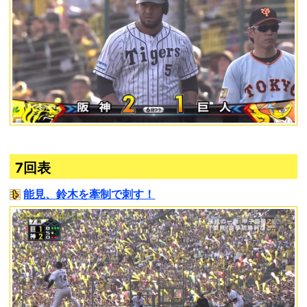
7回表
能見、鈴木を牽制で刺す！