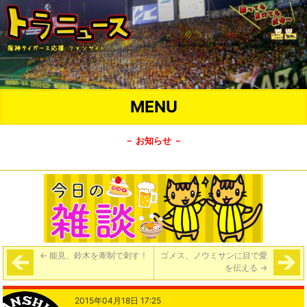
MENU
－ お知らせ －
←
能見、鈴木を牽制で刺す！
ゴメス、ノウミサンに目で愛
を伝える
→
2015年04月18日 17:25