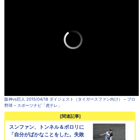
阪神vs巨人 2015/04/18 ダイジェスト（タイガースファン向け） – プロ
野球 – スポーツナビ「虎テレ」
[関連記事]
スンファン、トンネル＆ポロリに
「自分がばかなことをした。失敗