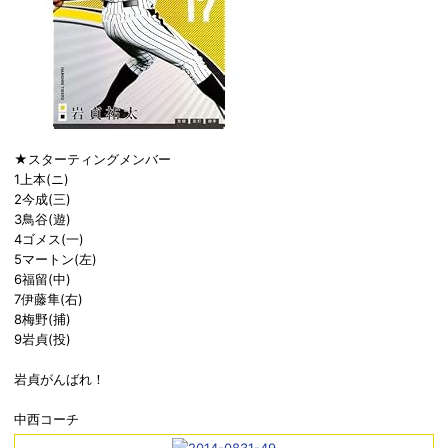
★スターティングメンバー
1上本(ニ)
2今成(三)
3鳥谷(遊)
4ゴメス(一)
5マートン(左)
6福留(中)
7伊藤隼(右)
8梅野(捕)
9岩貞(投)
岩貞がんばれ！
中西コーチ