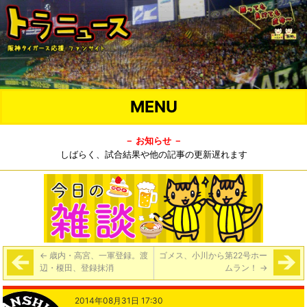
MENU
－ お知らせ －
しばらく、試合結果や他の記事の更新遅れます
←
歳内・高宮、一軍登録。渡
ゴメス、小川から第22号ホー
辺・榎田、登録抹消
ムラン！
→
2014年08月31日 17:30