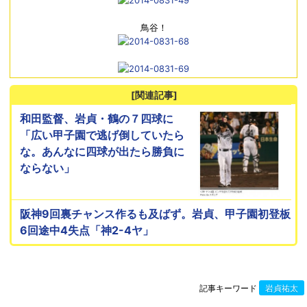
鳥谷！
[関連記事]
和田監督、岩貞・鶴の７四球に
「広い甲子園で逃げ倒していたら
な。あんなに四球が出たら勝負に
ならない」
阪神9回裏チャンス作るも及ばず。岩貞、甲子園初登板
6回途中4失点「神2-4ヤ」
記事キーワード
岩貞祐太