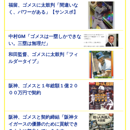
福留、ゴメスに太鼓判「間違いな
く、パワーがある」【サンスポ】
中村GM「ゴメスは一塁しかできな
い。三塁は無理だ」
和田監督、ゴメスに太鼓判「フィ
ルダータイプ」
阪神、ゴメスと１年総額１億２０
００万円で契約
阪神、ゴメスと契約締結「阪神タ
イガースの優勝のために貢献でき