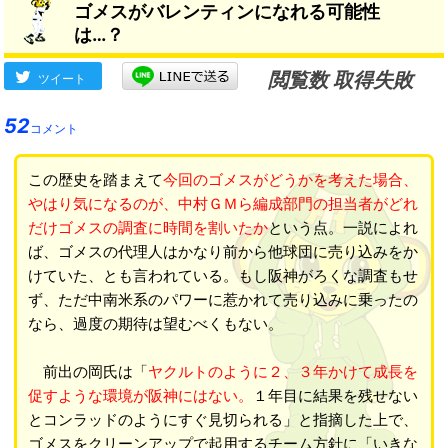
ゴメスがバレンティンになれる可能性
は…？
閲覧数 取得失敗
ツイート
52
コメント
この歴史を踏まえて
今回のゴメスがどうかを考えた場合、
やはり気になるのが、中村ＧＭら編成部門の担当者がどれ
だけゴメスの調査に時間を割いたか
という点。一説によれ
ば、ゴメスの代理人はかなり前から他球団に売り込みをか
けていた、とも言われている。もし阪神がろくな調査もせ
ず、ただ中南米系のパワーに惹かれて売り込みに乗ったの
なら、過度の期待は望むべくもない。
前出の岡氏は「
ヤクルトのように２、３年かけて成長を
促すような環境が阪神にはない。
１年目に結果を残せない
とコンラッドのようにすぐ見切られる」と指摘した上で、
ゴメスをクリーンアップで起用するチーム方針に「いきな