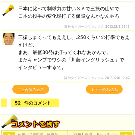
日本に比べて制球力の甘い３Ａで三振の山やで
日本の投手の変化球打てる保障なんかなんやろ
阪神タイガースファンさん
2013,12/8 21:15
三振しまくってもええし、.250くらいの打率でもえ
えけど、
まあ、最低30発は打ってくれなあかんで。
またキャンプでワシの「川藤イングリッシュ」で
インタビューするで。
阪神タイガースファンさん
2013,12/9 12:47
↑上再読み込み
↓下再読み込み
52
件のコメント
←
平田２軍監督、福原を
【画像】藤浪、キャッチボー