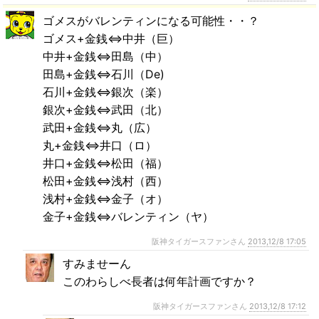
ゴメスがバレンティンになる可能性・・？
ゴメス+金銭⇔中井（巨）
中井+金銭⇔田島（中）
田島+金銭⇔石川（De)
石川+金銭⇔銀次（楽）
銀次+金銭⇔武田（北）
武田+金銭⇔丸（広）
丸+金銭⇔井口（ロ）
井口+金銭⇔松田（福）
松田+金銭⇔浅村（西）
浅村+金銭⇔金子（オ）
金子+金銭⇔バレンティン（ヤ）
阪神タイガースファンさん
2013,12/8 17:05
すみませーん
このわらしべ長者は何年計画ですか？
阪神タイガースファンさん
2013,12/8 17:12