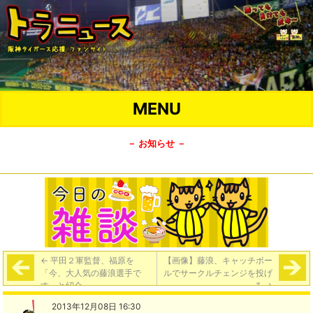
MENU
－ お知らせ －
←
平田２軍監督、福原を
【画像】藤浪、キャッチボー
「今、大人気の藤浪選手で
ルでサークルチェンジを投げ
す」と紹介
る
→
2013年12月08日 16:30