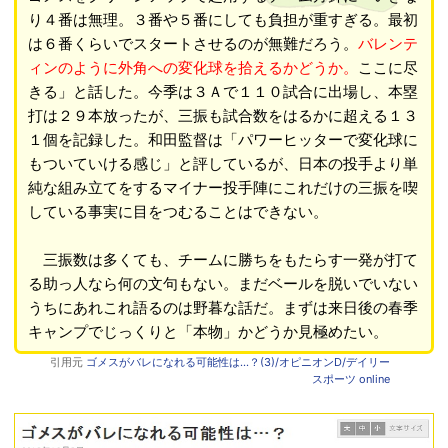
り４番は無理。３番や５番にしても負担が重すぎる。最初
は６番くらいでスタートさせるのが無難だろう。
バレンテ
ィンのように外角への変化球を拾えるかどうか。
ここに尽
きる」と話した。今季は３Ａで１１０試合に出場し、本塁
打は２９本放ったが、三振も試合数をはるかに超える１３
１個を記録した。和田監督は「パワーヒッターで変化球に
もついていける感じ」と評しているが、日本の投手より単
純な組み立てをするマイナー投手陣にこれだけの三振を喫
している事実に目をつむることはできない。
三振数は多くても、チームに勝ちをもたらす一発が打て
る助っ人なら何の文句もない。まだベールを脱いでいない
うちにあれこれ語るのは野暮な話だ。まずは来日後の春季
キャンプでじっくりと「本物」かどうか見極めたい。
引用元
ゴメスがバレになれる可能性は…？(3)/オピニオンD/デイリー
スポーツ online