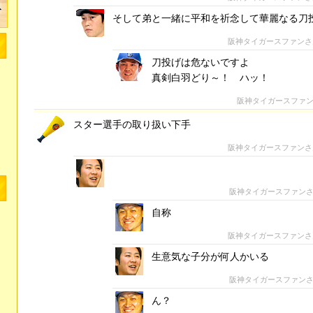
そして弟と一緒に平和を祈念して華麗なる刀
阪神タイガースファン
刀投げは危ないですよ
真剣白羽どり～！ ハッ！
阪神タイガースファ
スター選手の取り扱い下手
阪神タイガースファン
阪神タイガースファン
自称
阪神タイガースファン
生意気な子分が何人かいる
阪神タイガースファン
ん？