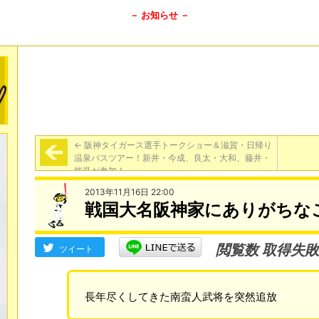
－ お知らせ －
←
阪神タイガース選手トークショー＆滋賀・日帰り
温泉バスツアー！新井・今成、良太・大和、藤井・
能見が参加！
2013年11月16日 22:00
戦国大名阪神家にありがちな
閲覧数 取得失敗
ツイート
長年尽くしてきた南蛮人武将を突然追放