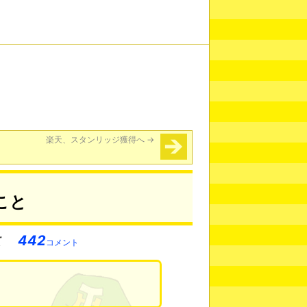
楽天、スタンリッジ獲得へ
→
こと
442
コメント