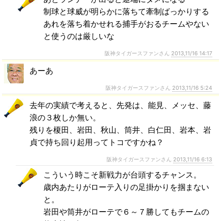
制球と球威が明らかに落ちて牽制ばっかりする
あれを落ち着かせれる捕手がおるチームやない
と使うのは厳しいな
阪神タイガースファンさん
2013,11/16 14:17
あーあ
阪神タイガースファンさん
2013,11/16 5:24
去年の実績で考えると、先発は、能見、メッセ、藤
浪の３枚しか無い。
残りを榎田、岩田、秋山、筒井、白仁田、岩本、岩
貞で持ち回り起用ってトコですかね？
阪神タイガースファンさん
2013,11/16 6:13
こういう時こそ新戦力が台頭するチャンス。
歳内あたりがローテ入りの足掛かりを掴まない
と。
岩田や筒井がローテで６～７勝してもチームの