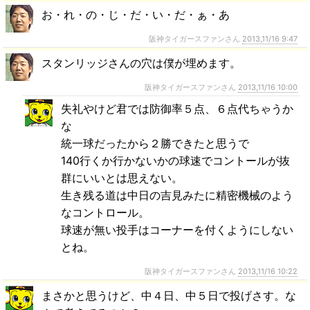
お・れ・の・じ・だ・い・だ・ぁ・あ
阪神タイガースファンさん
2013,11/16 9:47
スタンリッジさんの穴は僕が埋めます。
阪神タイガースファンさん
2013,11/16 10:00
失礼やけど君では防御率５点、６点代ちゃうか
な
統一球だったから２勝できたと思うで
140行くか行かないかの球速でコントールが抜
群にいいとは思えない。
生き残る道は中日の吉見みたに精密機械のよう
なコントロール。
球速が無い投手はコーナーを付くようにしない
とね。
阪神タイガースファンさん
2013,11/16 10:22
まさかと思うけど、中４日、中５日で投げさす。な