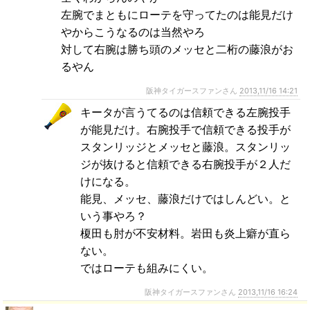
左腕でまともにローテを守ってたのは能見だけ
やからこうなるのは当然やろ
対して右腕は勝ち頭のメッセと二桁の藤浪がお
るやん
阪神タイガースファンさん
2013,11/16 14:21
キータが言うてるのは信頼できる左腕投手
が能見だけ。右腕投手で信頼できる投手が
スタンリッジとメッセと藤浪。スタンリッ
ジが抜けると信頼できる右腕投手が２人だ
けになる。
能見、メッセ、藤浪だけではしんどい。と
いう事やろ？
榎田も肘が不安材料。岩田も炎上癖が直ら
ない。
ではローテも組みにくい。
阪神タイガースファンさん
2013,11/16 16:24