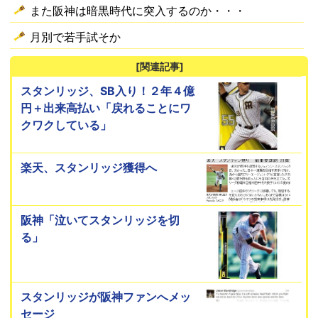
また阪神は暗黒時代に突入するのか・・・
月別で若手試そか
[関連記事]
スタンリッジ、SB入り！２年４億
円＋出来高払い「戻れることにワ
クワクしている」
楽天、スタンリッジ獲得へ
阪神「泣いてスタンリッジを切
る」
スタンリッジが阪神ファンへメッ
セージ