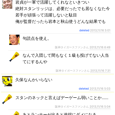
岩貞が一軍で活躍してくれなといきつい
絶対スタンリッジは、必要だったでも居なくなた今
若手が頑張って活躍しないと駄目
俺が監督だったら岩本と秋山使うどんな結果でも
deleted
2013,11/16 5:01
句読点を使え。
阪神タイガースファンさん
2013,11/16 6:49
なんで入団して間もなく１級も投げてない人当
てにするんや
阪神タイガースファンさん
2013,11/16 7:31
久保なんかいらない
deleted
2013,11/16 5:03
スタンのネックと言えばデーゲーム弱いことか……
阪神タイガースファンさん
2013,11/16 5:04
あとランナーが出ると途端にダメになる