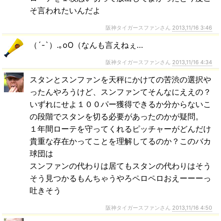
そ言われたいんだよ
阪神タイガースファンさん
2013,11/16 3:46
（´-`）.｡oO（なんも言えねぇ…
阪神タイガースファンさん
2013,11/16 4:34
スタンとスンファンを天秤にかけての苦渋の選択や
ったんやろうけど、スンファンてそんなにええの？
いずれにせよ１００パー獲得できるか分からないこ
の段階でスタンを切る必要があったのかが疑問。
１年間ローテを守ってくれるピッチャーがどんだけ
貴重な存在かってことを理解してるのか？このバカ
球団は
スンファンの代わりは居てもスタンの代わりはそう
そう見つかるもんちゃうやろペロペロおえーーーっ
吐きそう
阪神タイガースファンさん
2013,11/16 4:50