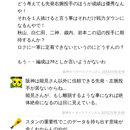
どう考えても先発右腕投手のほうが成績は優秀なん
や！
それを１人抜けると言う事はそれだけ戦力ダウンに
なるんやで！
秋山、白仁田、二神、歳内、岩本この辺の投手に期
待するんか？
ロクに一軍に定着できないというのにどうすんの？
もう・・編成はｱﾎとしか言いようがないわ
阪神タイガースファンさん
2013,11/16 9:16
阪神は能見さん以外に信頼できる先発・左腕投
手が居ないからね…
能見さんが、もし離脱するような事になれば絶
体絶命になるのは目に見えている。
阪神タイガースファンさん
2013,11/16 9:40
スタンの重要性でこのデータを持ち出す意味が
全くわからんのやが