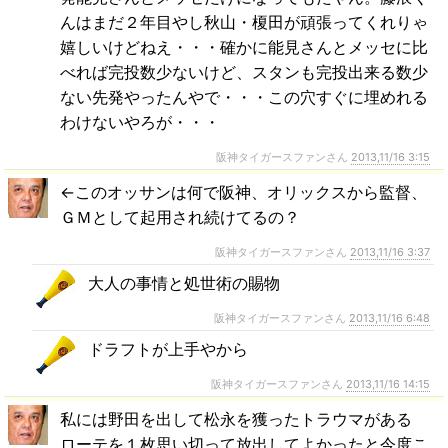
んはまだ２年目やし秋山・榎田が頑張ってくれりゃ
嬉しいけどねえ・・・確かに能見さんとメッセに比
べれば完投数少ないけど、スタンも完投出来る数少
ない先発やったんやで・・・この穴すぐに埋めれる
わけないやろが・・・
阪神タイガースファンさん
2013,11/16 3:15
←このオッサンは何で阪神、オリックスから監督、
ＧＭとして起用され続けてるの？
阪神タイガースファンさん
2013,11/16 3:37
大人の事情と処世術の賜物
阪神タイガースファンさん
2013,11/16 6:48
ドラフトが上手やから
阪神タイガースファンさん
2013,11/16 14:15
私には野田を出して松永を獲ったトラウマがある
ローテを１枚思い切って放出してよかったと今度こ