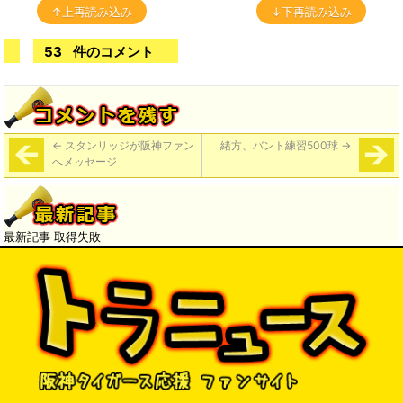
↑上再読み込み
↓下再読み込み
53
件のコメント
←
スタンリッジが阪神ファン
緒方、バント練習500球
→
へメッセージ
最新記事 取得失敗