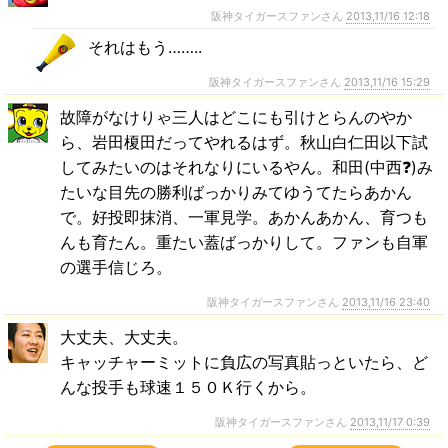
阪神タイガースファンさん
2013,11/16 12:18
それはもう……..
阪神タイガースファンさん
2013,11/16 15:29
故障がなけりゃ三人はどこにも引けとらんのやか
ら、岩田榎田だってやれるはず。秋山白仁田以下試
してみたいのはそれなりにいるやん。和田(中西❓)み
たいな目先の勝利ばっかりみてゆうてたらあかん
で。好投即抹消、一軍見学。あかんあかん、育つも
んも育たん。重たい蓋ばっかりして。ファンも自軍
の選手信じろ。
阪神タイガースファンさん
2013,11/16 23:40
大丈夫、大丈夫。
キャッチャーミットに負広の写真貼っといたら、ど
んな投手も球速１５０Ｋ行くから。
阪神タイガースファンさん
2013,11/17 0:39