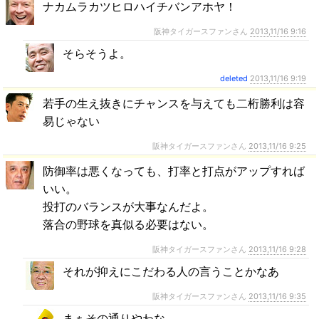
ナカムラカツヒロハイチバンアホヤ！
阪神タイガースファンさん
2013,11/16 9:16
そらそうよ。
deleted
2013,11/16 9:19
若手の生え抜きにチャンスを与えても二桁勝利は容
易じゃない
阪神タイガースファンさん
2013,11/16 9:25
防御率は悪くなっても、打率と打点がアップすれば
いい。
投打のバランスが大事なんだよ。
落合の野球を真似る必要はない。
阪神タイガースファンさん
2013,11/16 9:28
それが抑えにこだわる人の言うことかなあ
阪神タイガースファンさん
2013,11/16 9:35
まぁその通りやわな