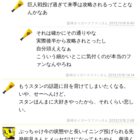
巨人戦投げ過ぎて来季は攻略されるってことな
んかなあ
阪神タイガースファンさん
2013,11/16 8:40
それは確かにその通りやな
実際後半から攻略されとったし
自分頭ええなぁ
こういう細かいとこに気付くのが本当のフ
ァンなんやろね
阪神タイガースファンさん
2013,11/16 14:14
もうスタンの話題に目を背けてしまいたくなる。
いや、せーへんけど。
スタンほんまに大好きやったから、それくらい悲し
い。
阪神タイガースファンさん
2013,11/16 2:48
ぶっちゃけ今の状態やと長いイニング投げられる先
発能見さんとメッセだけになってもたやん。藤浪く