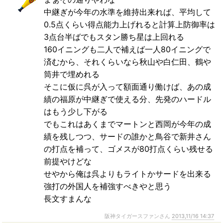
中継ぎが今年の水準を維持出来れば、平均して
0.5点くらい得点能力上げれると計算上防御率は
3点台半ばでもスタン勝ち星は上回れる
160イニングも二人で補えば一人80イニングで
済むから、それくらいなら秋山や白仁田、鶴や
筒井で埋めれる
そこに仮に呉が入って額面通り働けば、あの成
績の福原が中継ぎで使える分、先発のハードル
はもう少し下がる
でもこれはあくまでマートンと西岡が今年の成
績を残しつつ、サードの誰かと鳥谷で新井さん
の打点を補って、ゴメスが80打点くらい残せる
前提やけどな
せやから俺は呉よりもライトかサードを出来る
強打の外国人を補強すべきやと思う
長文すまんな
阪神タイガースファンさん
2013,11/16 14:37