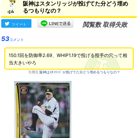
阪神はスタンリッジが投げてた分どう埋め
るつもりなの？
閲覧数 取得失敗
ツイート
53
コメント
150.1回を防御率2.69、WHIP1.19で投げる投手の穴って相
当大きいやろ
引用元
阪神はｽﾀﾝﾘｯｼﾞが投げてた分どう埋めるつもりなの？