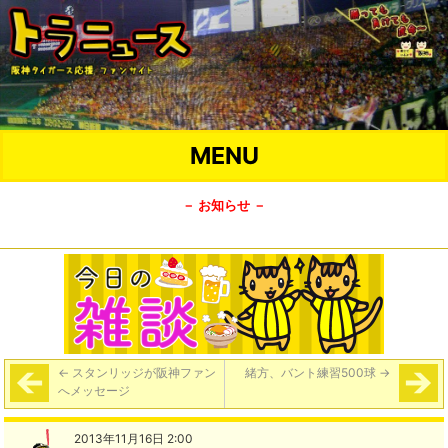
MENU
－ お知らせ －
←
スタンリッジが阪神ファン
緒方、バント練習500球
→
へメッセージ
2013年11月16日 2:00