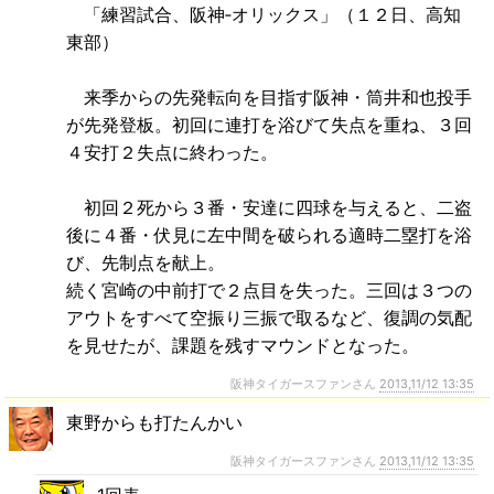
「練習試合、阪神‐オリックス」（１２日、高知
東部）
来季からの先発転向を目指す阪神・筒井和也投手
が先発登板。初回に連打を浴びて失点を重ね、３回
４安打２失点に終わった。
初回２死から３番・安達に四球を与えると、二盗
後に４番・伏見に左中間を破られる適時二塁打を浴
び、先制点を献上。
続く宮崎の中前打で２点目を失った。三回は３つの
アウトをすべて空振り三振で取るなど、復調の気配
を見せたが、課題を残すマウンドとなった。
阪神タイガースファンさん
2013,11/12 13:35
東野からも打たんかい
阪神タイガースファンさん
2013,11/12 13:35