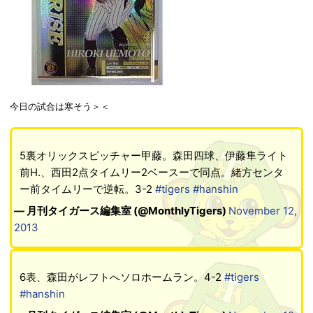
今日の試合は寒そう＞＜
5裏オリックスピッチャー甲藤。森田四球、伊藤隼ライト
前H.、西田2点タイムリー2ベースーで同点。緒方センタ
ー前タイムリーで逆転。3-2
#tigers
#hanshin
— 月刊タイガース編集室 (@MonthlyTigers)
November 12,
2013
6表、森田がレフトへソロホームラン。4-2
#tigers
#hanshin