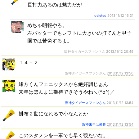
長打力あるのは魅力だが
deleted
2013,11/12 16:31
めちゃ朗報やろ。
左バッターでもレフトに大きいの打てんと甲子
園では苦労するよ。
阪神タイガースファンさん
2013,11/12 20:49
Ｔ４－２
阪神タイガースファンさん
2013,11/12 13:50
緒方くんフェニックスから絶好調じぁん
来年はほんまに期待できそうやね＼(^o^)／
阪神タイガースファンさん
2013,11/12 13:54
掛布２世になれるで小なんとか
阪神来年は優勝
2013,11/12 13:54
このスタメンを一軍でも早く観たいな。