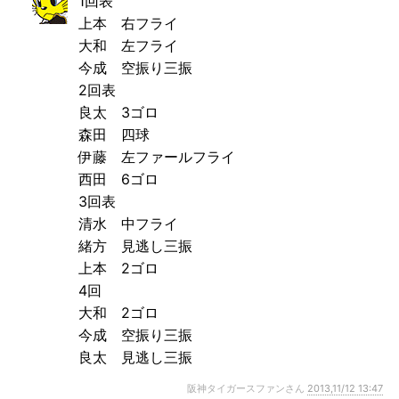
1回表
上本 右フライ
大和 左フライ
今成 空振り三振
2回表
良太 3ゴロ
森田 四球
伊藤 左ファールフライ
西田 6ゴロ
3回表
清水 中フライ
緒方 見逃し三振
上本 2ゴロ
4回
大和 2ゴロ
今成 空振り三振
良太 見逃し三振
阪神タイガースファンさん
2013,11/12 13:47