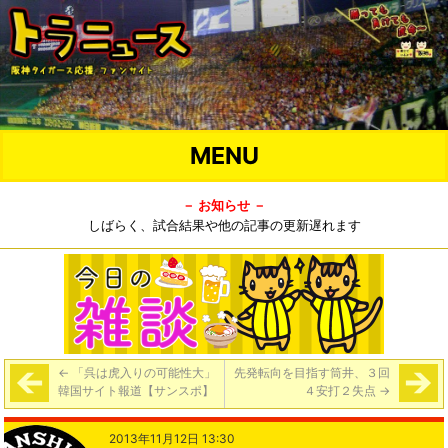
MENU
－ お知らせ －
しばらく、試合結果や他の記事の更新遅れます
←
「呉は虎入りの可能性大」
先発転向を目指す筒井、３回
韓国サイト報道【サンスポ】
４安打２失点
→
2013年11月12日 13:30