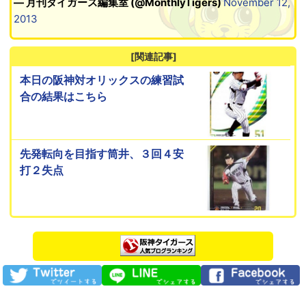
— 月刊タイガース編集室 (@MonthlyTigers)
November 12,
2013
[関連記事]
本日の阪神対オリックスの練習試
合の結果はこちら
先発転向を目指す筒井、３回４安
打２失点