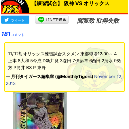
【練習試合】 阪神 VS オリックス
閲覧数 取得失敗
ツイート
181
コメント
11/.12対オリックス練習試合スタメン 東部球場12:00～ 4
上本 8大和 5今成 D新井良 3森田 7伊藤隼 6西田 2清水 9緒
方 P筒井 BS P 東野
— 月刊タイガース編集室 (@MonthlyTigers)
November 12,
2013