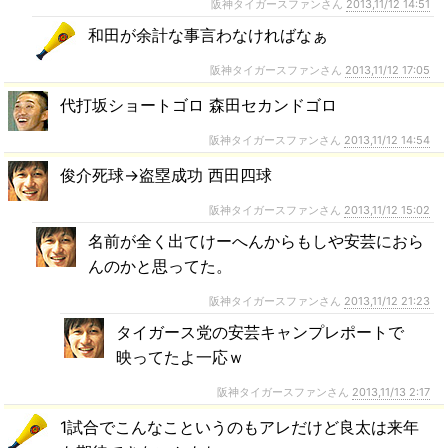
阪神タイガースファンさん
2013,11/12 14:51
和田が余計な事言わなければなぁ
阪神タイガースファンさん
2013,11/12 17:05
代打坂ショートゴロ 森田セカンドゴロ
阪神タイガースファンさん
2013,11/12 14:54
俊介死球→盗塁成功 西田四球
阪神タイガースファンさん
2013,11/12 15:02
名前が全く出てけーへんからもしや安芸におら
んのかと思ってた。
阪神タイガースファンさん
2013,11/12 21:23
タイガース党の安芸キャンプレポートで
映ってたよ一応ｗ
阪神タイガースファンさん
2013,11/13 2:17
1試合でこんなこというのもアレだけど良太は来年