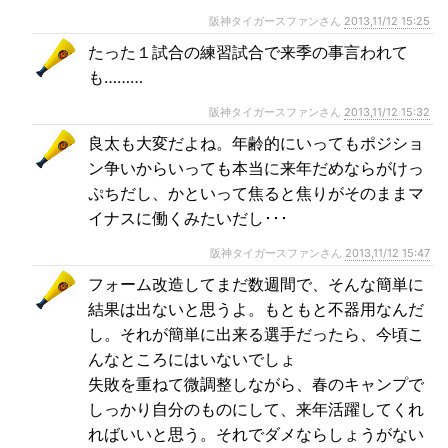
阪神タイガースファンさん
2013,11/12 15:25
たった１試合の練習試合で来季の事言われて
も………
阪神タイガースファンさん
2013,11/12 15:32
良太も大変だよね。年齢的にいってもポジショ
ン争いからいっても本当に来年だめならがけっ
ぷちだし、かといって焦ると焦りがそのままマ
イナスに働くみたいだし･･･
阪神タイガースファンさん
2013,11/12 15:47
フォーム改造してまだ数週間で、そんな簡単に
結果は出ないと思うよ。もともと不器用なんだ
し。それが簡単に出来る選手だったら、今頃こ
んなところにはいないでしょ
失敗を重ねて微調整しながら、春のキャンプで
しっかり自分のものにして、来年活躍してくれ
ればいいと思う。それでダメならしょうがない