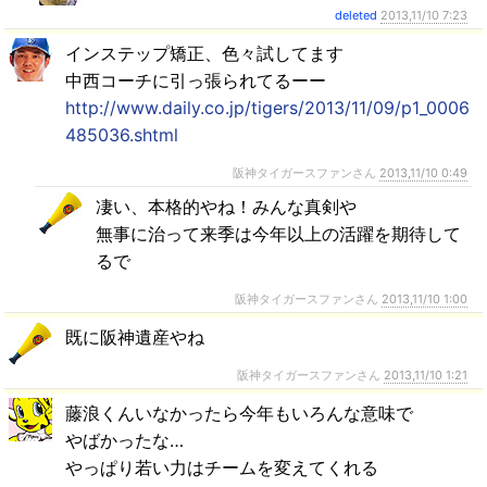
deleted
2013,11/10 7:23
インステップ矯正、色々試してます
中西コーチに引っ張られてるーー
http://www.daily.co.jp/tigers/2013/11/09/p1_0006
485036.shtml
阪神タイガースファンさん
2013,11/10 0:49
凄い、本格的やね！みんな真剣や
無事に治って来季は今年以上の活躍を期待して
るで
阪神タイガースファンさん
2013,11/10 1:00
既に阪神遺産やね
阪神タイガースファンさん
2013,11/10 1:21
藤浪くんいなかったら今年もいろんな意味で
やばかったな…
やっぱり若い力はチームを変えてくれる