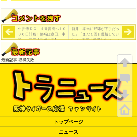
←
掛布ＤＣ ４番育成へ１０
新井「本当に野球が下手だっ
００日計画！候補は森田、中
た」「まだ１回も優勝してい
谷、一二三【スポニチ】
ない。本当に優勝したい」
→
最新記事 取得失敗
トップページ
ニュース