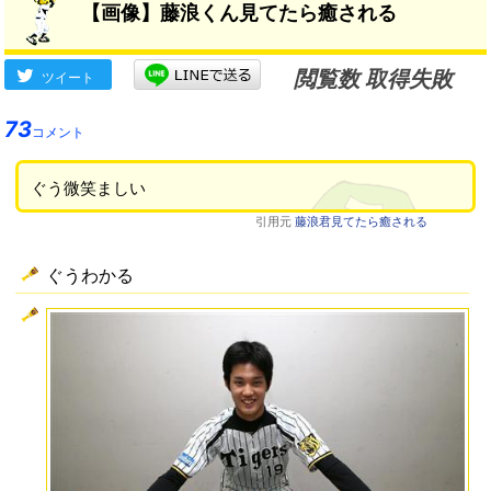
【画像】藤浪くん見てたら癒される
閲覧数 取得失敗
ツイート
73
コメント
ぐう微笑ましい
引用元
藤浪君見てたら癒される
ぐうわかる