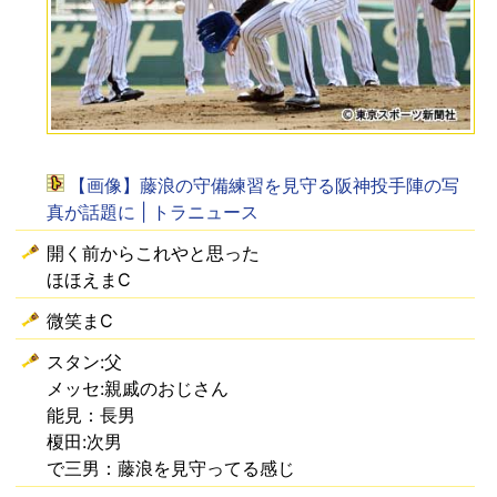
【画像】藤浪の守備練習を見守る阪神投手陣の写
真が話題に | トラニュース
開く前からこれやと思った
ほほえまC
微笑まC
スタン:父
メッセ:親戚のおじさん
能見：長男
榎田:次男
で三男：藤浪を見守ってる感じ