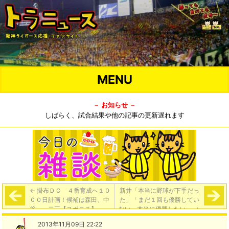
MENU
－ お知らせ －
しばらく、試合結果や他の記事の更新遅れます
←
掛布ＤＣ ４番育成へ１０
新井「本当に野球が下手だっ
００日計画！候補は森田、中
た」「まだ１回も優勝してい
谷、一二三【スポニチ】
ない。本当に優勝したい」
→
2013年11月09日 22:22