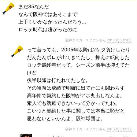
まだ35なんだ
なんで阪神ではあそこまで
上手くいかなかったんだろう…
ロッテ時代は凄かったのに
阪神タイガースファンさん
2013,11/6 12:06
って言っても、2005年以降は2ケタ負けしたり
だんだんボロが出てきてたし、抑えに転向した
ロッテ最終年だって、シーズン前半は抑えてた
けど
後半以降は打たれてたしな。
その傾向は成績で明確に出てたにも関わらず
高年俸で契約した阪神がアホ丸出しなんよ。
素人でも活躍できないって分かってたわ。
こいつと契約した事に関しては本当に恥だと
思わないといかんよ、阪神球団は。
阪神タイガースファンさん
2013,11/6 12:29