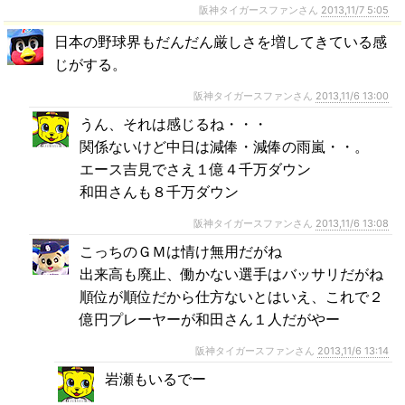
阪神タイガースファンさん
2013,11/7 5:05
日本の野球界もだんだん厳しさを増してきている感
じがする。
阪神タイガースファンさん
2013,11/6 13:00
うん、それは感じるね・・・
関係ないけど中日は減俸・減俸の雨嵐・・。
エース吉見でさえ１億４千万ダウン
和田さんも８千万ダウン
阪神タイガースファンさん
2013,11/6 13:08
こっちのＧＭは情け無用だがね
出来高も廃止、働かない選手はバッサリだがね
順位が順位だから仕方ないとはいえ、これで２
億円プレーヤーが和田さん１人だがやー
阪神タイガースファンさん
2013,11/6 13:14
岩瀬もいるでー