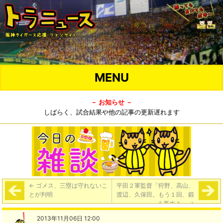
MENU
－ お知らせ －
しばらく、試合結果や他の記事の更新遅れます
←
ゴメス、三塁は守れないこ
平田２軍監督「狩野、高山、
とが判明
渡辺、久保田。もう１回、鍛
え直すよ」
→
2013年11月06日 12:00