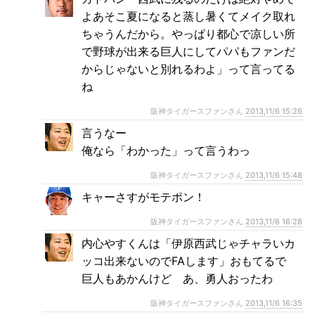
よあそこ夏になると蒸し暑くてメイク取れ
ちゃうんだから。やっぱり都心で凉しい所
で野球が出来る巨人にしてパパもファンだ
からじゃないと別れるわよ」って言ってる
ね
阪神タイガースファンさん
2013,11/6 15:26
言うなー
俺なら「わかった」って言うわっ
阪神タイガースファンさん
2013,11/6 15:48
キャーさすがモテポン！
阪神タイガースファンさん
2013,11/6 16:28
内心やすくんは「伊原西武じゃチャラいカ
ッコ出来ないのでFAします」おもてるで
巨人もあかんけど あ、勇人おったわ
阪神タイガースファンさん
2013,11/6 16:35