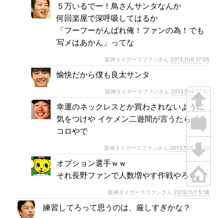
５万いるでー！鳥さんサンタなんか
何回楽屋で深呼吸してはるか
「フーフーがんばれ俺！ファンの為！でも
写メはあかん」ってな
阪神タイガースファンさん
2013,11/6 17:06
愉快だから僕も良太サンタ
阪神タイガースファンさん
2013,11/6 17:07
幸運のネックレスとか買わされないように
気をつけや イケメン二遊間が言うたらイチ
コロやで
阪神タイガースファンさん
2013,11/6 18:03
オプション選手ｗｗ
それ長野ファンで人数増やす作戦やろｗ
阪神タイガースファンさん
2013,11/7 5:18
練習してろって思うのは、厳しすぎかな？