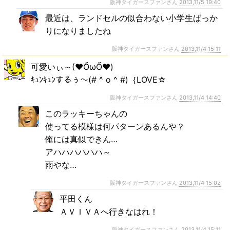
阪神タイガースファンさん
2013,11/5 19:40
最近は、ランドセルの似合わない小学生ばっか
りになりましたね
阪神タイガースファンさん
2013,11/4 15:11
可愛いぃ～(♥ŐωŐ♥)
ｷｭﾝｷｭﾝするぅ～(# ^ o ^ #)｛LOVE☆
阪神タイガースファンさん
2013,11/4 14:40
このラッキーちゃんの
使ってる模様は何パターンあるんや？
俺には真似できん…
アハハハハハハ～
雨やな…
阪神タイガースファンさん
2013,11/4 15:02
平田くん
ＡＶＩＶＡへ行きなはれ！
阪神タイガースファンさん
2013,11/4 15:11