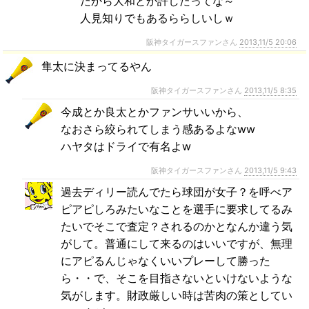
だから大和とか許したってな～
人見知りでもあるららしいしｗ
阪神タイガースファンさん
2013,11/5 20:06
隼太に決まってるやん
阪神タイガースファンさん
2013,11/5 8:35
今成とか良太とかファンサいいから、
なおさら絞られてしまう感あるよなww
ハヤタはドライで有名よw
阪神タイガースファンさん
2013,11/5 9:43
過去ディリー読んでたら球団が女子？を呼べア
ピアピしろみたいなことを選手に要求してるみ
たいでそこで査定？されるのかとなんか違う気
がして。普通にして来るのはいいですが、無理
にアピるんじゃなくいいプレーして勝った
ら・・で、そこを目指さないといけないような
気がします。財政厳しい時は苦肉の策としてい