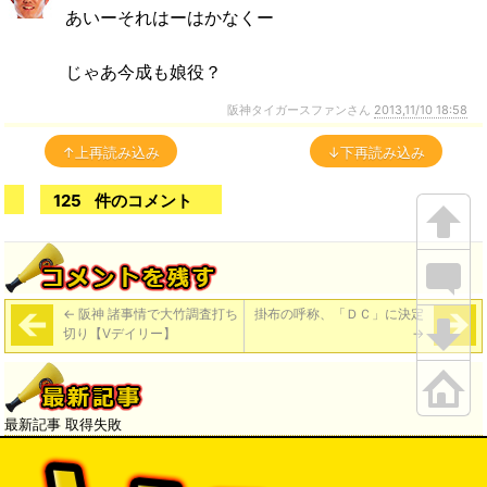
あいーそれはーはかなくー
じゃあ今成も娘役？
阪神タイガースファンさん
2013,11/10 18:58
↑上再読み込み
↓下再読み込み
125
件のコメント
←
阪神 諸事情で大竹調査打ち
掛布の呼称、「ＤＣ」に決定
切り【Vデイリー】
→
最新記事 取得失敗