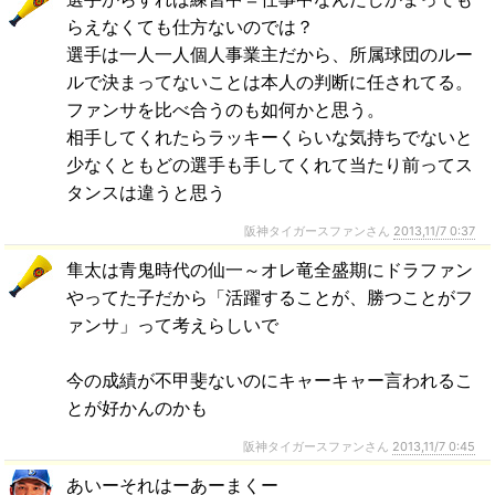
らえなくても仕方ないのでは？
選手は一人一人個人事業主だから、所属球団のルー
ルで決まってないことは本人の判断に任されてる。
ファンサを比べ合うのも如何かと思う。
相手してくれたらラッキーくらいな気持ちでないと
少なくともどの選手も手してくれて当たり前ってス
タンスは違うと思う
阪神タイガースファンさん
2013,11/7 0:37
隼太は青鬼時代の仙一～オレ竜全盛期にドラファン
やってた子だから「活躍することが、勝つことがフ
ァンサ」って考えらしいで
今の成績が不甲斐ないのにキャーキャー言われるこ
とが好かんのかも
阪神タイガースファンさん
2013,11/7 0:45
あいーそれはーあーまくー