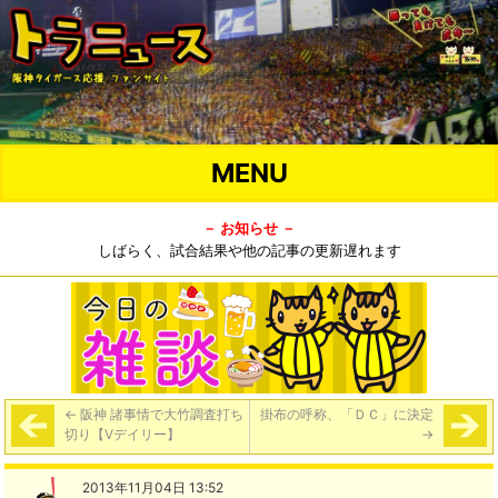
MENU
－ お知らせ －
しばらく、試合結果や他の記事の更新遅れます
←
阪神 諸事情で大竹調査打ち
掛布の呼称、「ＤＣ」に決定
切り【Vデイリー】
→
2013年11月04日 13:52