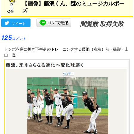
【画像】藤浪くん、謎のミュージカルポー
ズ
閲覧数 取得失敗
ツイート
125
コメント
トンボを肩に担ぎ下半身のトレーニングする藤浪（右端）ら（撮影・山
口 登）