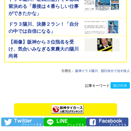
留決める「最後は４番らしい仕事
ができたかな」
ドラ３陽川、決勝２ラン！「自分
の中では自信になる」
【画像】阪神から３位指名を受
け、気合いみなぎる東農大の陽川
尚将
引用元：
阪神ドラ３陽川、脱臼自分で治す鉄人
記事キーワード
陽川尚将