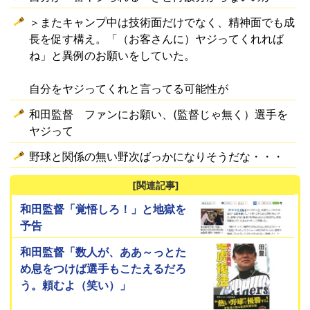
＞またキャンプ中は技術面だけでなく、精神面でも成
長を促す構え。「（お客さんに）ヤジってくれれば
ね」と異例のお願いをしていた。
自分をヤジってくれと言ってる可能性が
和田監督 ファンにお願い、(監督じゃ無く）選手を
ヤジって
野球と関係の無い野次ばっかになりそうだな・・・
[関連記事]
和田監督「覚悟しろ！」と地獄を
予告
和田監督「数人が、ああ～っとた
め息をつけば選手もこたえるだろ
う。頼むよ（笑い）」