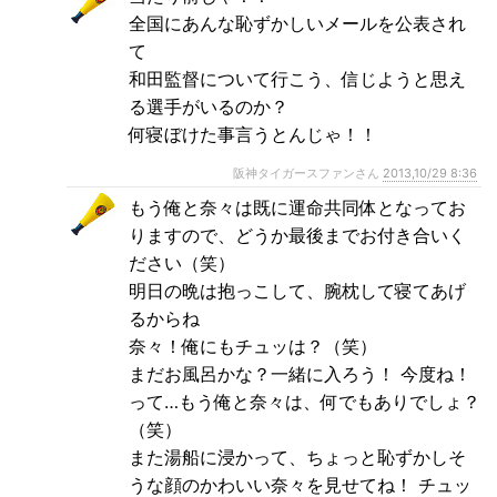
全国にあんな恥ずかしいメールを公表され
て
和田監督について行こう、信じようと思え
る選手がいるのか？
何寝ぼけた事言うとんじゃ！！
阪神タイガースファンさん
2013,10/29 8:36
もう俺と奈々は既に運命共同体となってお
りますので、どうか最後までお付き合いく
ださい（笑）
明日の晩は抱っこして、腕枕して寝てあげ
るからね
奈々！俺にもチュッは？（笑）
まだお風呂かな？一緒に入ろう！ 今度ね！
って…もう俺と奈々は、何でもありでしょ？
（笑）
また湯船に浸かって、ちょっと恥ずかしそ
うな顔のかわいい奈々を見せてね！ チュッ