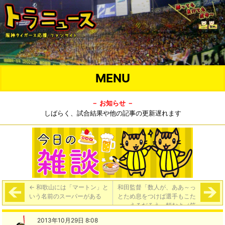
MENU
－ お知らせ －
しばらく、試合結果や他の記事の更新遅れます
←
和歌山には「マートン」と
和田監督「数人が、ああ～っ
いう名前のスーパーがある
とため息をつけば選手もこた
えるだろう。頼むよ（笑
い）」
→
2013年10月29日 8:08