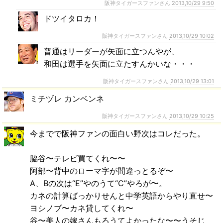
阪神タイガースファンさん
2013,10/29 9:50
ドツイタロカ！
阪神タイガースファンさん
2013,10/29 10:02
普通はリーダーが矢面に立つんやが、
和田は選手を矢面に立たすんかいな・・・
阪神タイガースファンさん
2013,10/29 13:01
ミチヅレ カンベンネ
阪神タイガースファンさん
2013,10/29 10:25
今までで阪神ファンの面白い野次はコレだった。
脇谷〜テレビ買てくれ〜〜
阿部〜背中のローマ字が間違っとるぞ〜
A、Bの次は“E”やのうて“C”やろが〜。
カネの計算ばっかりせんと中学英語からやり直せ〜
ヨシノブ〜カネ貸してくれ〜
谷〜美人の嫁さんもろうてよかったな〜〜うそじ