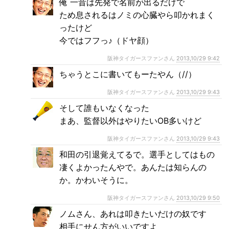
俺 一昔は先発で名前が出るだけで
ため息されるはノミの心臓やら叩かれまく
ったけど
今ではフフっ♪（ドヤ顔）
阪神タイガースファンさん
2013,10/29 9:42
ちゃうとこに書いてもーたやん（//）
阪神タイガースファンさん
2013,10/29 9:43
そして誰もいなくなった
まあ、監督以外はやりたいOB多いけど
阪神タイガースファンさん
2013,10/29 9:43
和田の引退覚えてるで。選手としてはもの
凄くよかったんやで。あんたは知らんの
か。かわいそうに。
阪神タイガースファンさん
2013,10/29 9:50
ノムさん、あれは叩きたいだけの奴です
相手にせん方がいいですよ