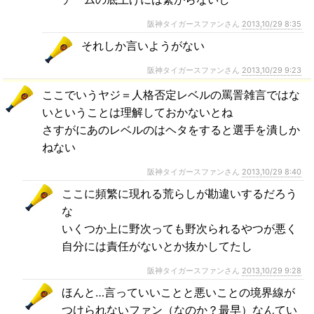
阪神タイガースファンさん
2013,10/29 8:35
それしか言いようがない
阪神タイガースファンさん
2013,10/29 9:23
ここでいうヤジ＝人格否定レベルの罵詈雑言ではな
いということは理解しておかないとね
さすがにあのレベルのはヘタをすると選手を潰しか
ねない
阪神タイガースファンさん
2013,10/29 8:40
ここに頻繁に現れる荒らしが勘違いするだろう
な
いくつか上に野次っても野次られるやつが悪く
自分には責任がないとか抜かしてたし
阪神タイガースファンさん
2013,10/29 9:28
ほんと…言っていいことと悪いことの境界線が
つけられないファン（なのか？最早）なんてい