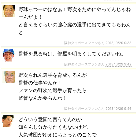
野球っつーのはなぁ！野次るためにやってんじゃね
ーんだよ！
と言えるぐらいの強心臓の選手に出てきてもらわん
と
阪神タイガースファンさん
2013,10/29 9:38
監督を見る時は、部屋を明るくしてくださいね。
阪神タイガースファンさん
2013,10/29 9:42
野次られん選手を育成するんが
監督の仕事やんか！
ファンの野次で選手が育ったら
監督なんか要らんわ！
阪神タイガースファンさん
2013,10/29 9:46
どういう意図で言うてんのか
知らんし分かりたくもないけど、
人気球団がゆえにちょっとのことで