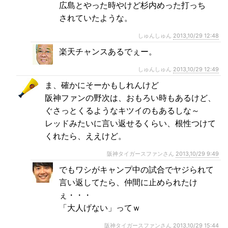
広島とやった時やけど杉内めった打っち
されていたような。
しゅんしゅん
2013,10/29 12:48
楽天チャンスあるでぇー。
しゅんしゅん
2013,10/29 12:49
ま、確かにそーかもしれんけど
阪神ファンの野次は、おもろい時もあるけど、
ぐさっとくるようなキツイのもあるしな～
レッドみたいに言い返せるくらい、根性つけて
くれたら、ええけど。
阪神タイガースファンさん
2013,10/29 9:49
でもワシがキャンプ中の試合でヤジられて
言い返してたら、仲間に止められたけ
ぇ・・・
「大人げない」ってｗ
阪神タイガースファンさん
2013,10/29 15:44