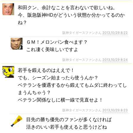
和田クン、余計なことを言わないで欲しいね。
今、阪急阪神HDがどういう状態か分かってるのか
ね？
阪神タイガースファンさん
2013,10/29 8:22
ＧＭ！メロンパン食べます？
これ凄く美味しいですよ
阪神タイガースファンさん
2013,10/29 8:24
若手を鍛えるのはええで！
でも、シーズン始まったら使うんか？
ベテランを優遇するから鍛えてもムダに終わってし
まうんちゃう？
ベテラン関係なしに横一線で見直せよ！
阪神タイガースファンさん
2013,10/29 8:23
目先の勝ち優先のファンが多くなければ
活きのいい若手も使えると思うけどね