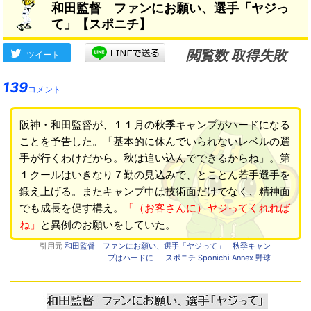
和田監督 ファンにお願い、選手「ヤジっ
て」【スポニチ】
閲覧数 取得失敗
ツイート
139
コメント
阪神・和田監督が、１１月の秋季キャンプがハードになる
ことを予告した。「基本的に休んでいられないレベルの選
手が行くわけだから。秋は追い込んでできるからね」。第
１クールはいきなり７勤の見込みで、とことん若手選手を
鍛え上げる。またキャンプ中は技術面だけでなく、精神面
でも成長を促す構え。
「（お客さんに）ヤジってくれれば
ね」
と異例のお願いをしていた。
引用元
和田監督 ファンにお願い、選手「ヤジって」 秋季キャン
プはハードに ― スポニチ Sponichi Annex 野球