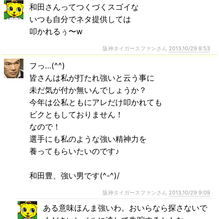
和田さんってつくづくスゴイな
いつも自分でネタ提供しては
叩かれるぅ〜w
阪神タイガースファンさん
2013,10/29 8:53
フっ…(^^)
皆さんは私が打たれ強いと云う事に
未だ気が付か無いんでしょうか？
今年は公私ともにアレだけ叩かれても
ビクともしておりません！
なので！
選手にも私のような強い精神力を
養ってもらいたいのです♪
和田豊、強い男です(^-^)/
阪神タイガースファンさん
2013,10/29 9:09
ある意味ほんま強いわ。おいらなら探さないで