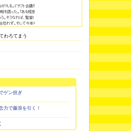
てわろてまう
でゲン担ぎ
念力で藤浪を引く！
く