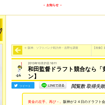
－ お知らせ －
←
阪神、ソフトバンク戦力外・吉野を調査
【画像】
2013年10月21日 16:11
和田監督ドラフト競合なら「
ン】
閲覧数 取得失敗
ツイート
黄金の左手、再び－。
阪神が２４日のドラフト