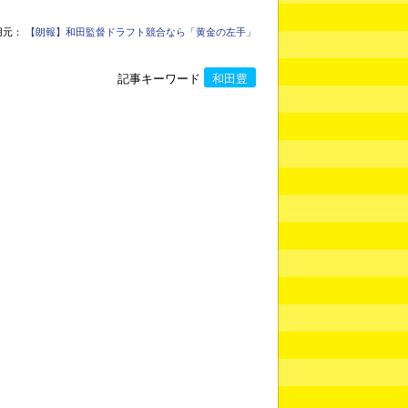
用元：
【朗報】和田監督ドラフト競合なら「黄金の左手」
記事キーワード
和田豊