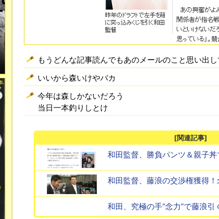
もうどんな記事読んでもあのメールのこと思い出し
いいから森いけやバカ
今年は森しかないだろう
当日一本釣りしとけ
[関連記事]
和田監督、勝負パンツ＆親子丼
和田監督、藤浪の交渉権獲得！
和田、究極の手“念力”で藤浪引