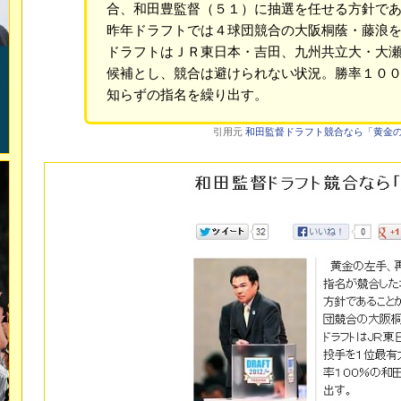
合、和田豊監督（５１）に抽選を任せる方針で
昨年ドラフトでは４球団競合の大阪桐蔭・藤浪
ドラフトはＪＲ東日本・吉田、九州共立大・大
候補とし、競合は避けられない状況。勝率１０
知らずの指名を繰り出す。
引用元
和田監督ドラフト競合なら「黄金の左手」 