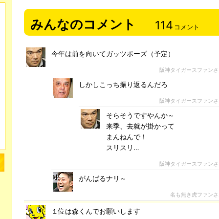
みんなのコメント
114
コメント
今年は前を向いてガッツポーズ（予定）
阪神タイガースファン
しかしこっち振り返るんだろ
阪神タイガースファン
そらそうですやんか～
来季、去就が掛かって
まんねんで！
スリスリ…
阪神タイガースファン
がんばるナリ～
名も無き虎ファン
１位は森くんでお願いします