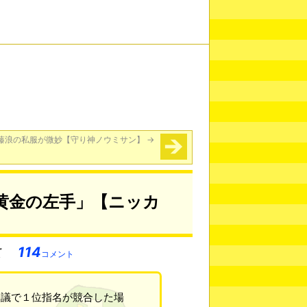
藤浪の私服が微妙【守り神ノウミサン】
→
黄金の左手」【ニッカ
114
コメント
会議で１位指名が競合した場