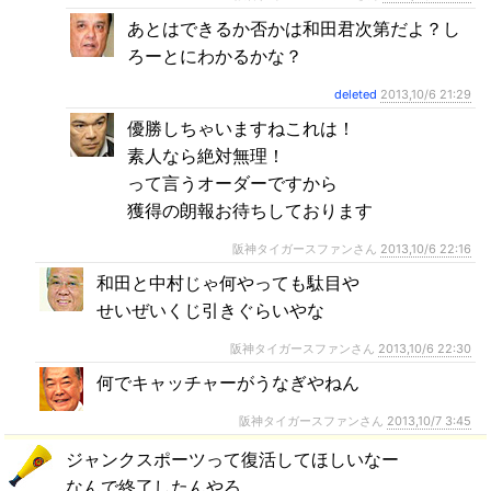
あとはできるか否かは和田君次第だよ？し
ろーとにわかるかな？
deleted
2013,10/6 21:29
優勝しちゃいますねこれは！
素人なら絶対無理！
って言うオーダーですから
獲得の朗報お待ちしております
阪神タイガースファンさん
2013,10/6 22:16
和田と中村じゃ何やっても駄目や
せいぜいくじ引きぐらいやな
阪神タイガースファンさん
2013,10/6 22:30
何でキャッチャーがうなぎやねん
阪神タイガースファンさん
2013,10/7 3:45
ジャンクスポーツって復活してほしいなー
なんで終了したんやろ