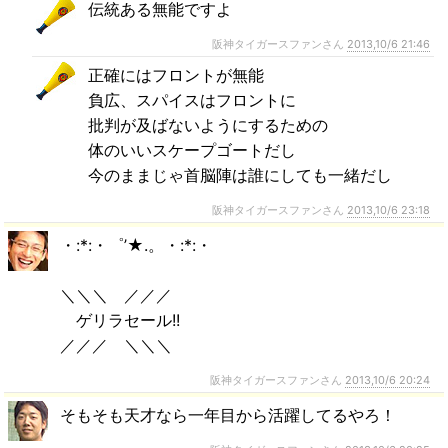
伝統ある無能ですよ
阪神タイガースファンさん
2013,10/6 21:46
正確にはフロントが無能
負広、スパイスはフロントに
批判が及ばないようにするための
体のいいスケープゴートだし
今のままじゃ首脳陣は誰にしても一緒だし
阪神タイガースファンさん
2013,10/6 23:18
・:*:・゜’★.。・:*:・
＼＼＼ ／／／
ゲリラセール!!
／／／ ＼＼＼
阪神タイガースファンさん
2013,10/6 20:24
そもそも天才なら一年目から活躍してるやろ！