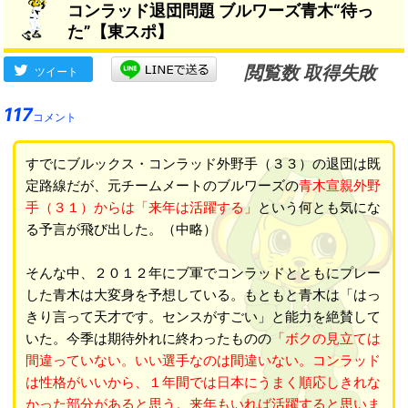
コンラッド退団問題 ブルワーズ青木“待っ
た”【東スポ】
閲覧数 取得失敗
ツイート
117
コメント
すでにブルックス・コンラッド外野手（３３）の退団は既
定路線だが、元チームメートのブルワーズの
青木宣親外野
手（３１）からは「来年は活躍する」
という何とも気にな
る予言が飛び出した。（中略）
そんな中、２０１２年にブ軍でコンラッドとともにプレー
した青木は大変身を予想している。もともと青木は「はっ
きり言って天才です。センスがすごい」と能力を絶賛して
いた。今季は期待外れに終わったものの
「ボクの見立ては
間違っていない。いい選手なのは間違いない。コンラッド
は性格がいいから、１年間では日本にうまく順応しきれな
かった部分があると思う。来年もいれば活躍すると思いま