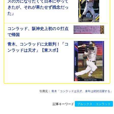
スの力になりたくて日本にやって
きたが、それが果たせず残念だっ
た」
コンラッド、阪神史上初の０打点
で帰国
青木、コンラッドに太鼓判！「コ
ンラッドは天才」【東スポ】
引用元：
青木「コンラッドは天才。来年は絶対活躍する」
記事キーワード
ブルックス・コンラッド