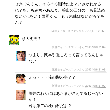
せきぽんくん、そろそろ潮時だよ？いみがわかる
ね？あ、ちみぢゃあんま、桧山の三分の一も見込め
ないか…をい！西岡くん、もう未練はないだろ？あ
ん？
阪神タイガースファンさん
2013,10/6 20:59
頭大丈夫？
阪神タイガースファンさん
2013,10/6 21:04
つまり、関本引退しろって言ってるんじゃ
ない
阪神タイガースファンさん
2013,10/6 21:09
えっ・・・俺の髪の事？？
阪神タイガースファンさん
2013,10/6 21:09
筒井のわりにはあたまがさえてるじゃない
か！
君は第二の桧山君だよ？