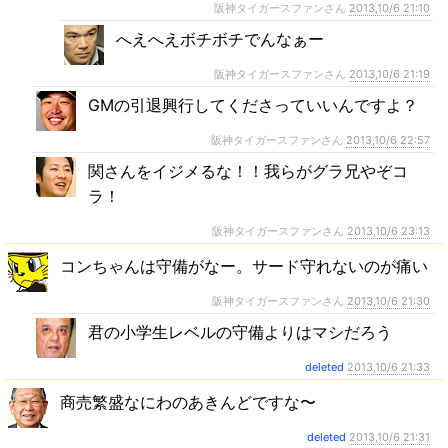
阪神タイガースファンさん
2013,10/6 21:10
へえへえボチボチでんなぁー
阪神タイガースファンさん
2013,10/6 21:19
GMの引退興行してくださっていいんですよ？
阪神タイガースファンさん
2013,10/6 22:57
関さんをイジメるな！！我らがグラ兄やぞコ
ラ！
阪神タイガースファンさん
2013,10/6 23:13
コンちゃんは守備がなー。サード守れないのが痛い
阪神タイガースファンさん
2013,10/6 21:30
君の小学生レベルの守備よりはマシだろう
deleted
2013,10/6 21:33
商売繁盛なにわのあきんどですな〜
deleted
2013,10/6 21:31