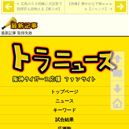
←
広島のＣＳ戦略に大誤算で
【画像】爽やかな下柳ｗｗｗ
指揮官も頭抱える【東スポ】
ｗ【ジャンク】
→
最新記事 取得失敗
トップページ
ニュース
キーワード
試合結果
応援歌