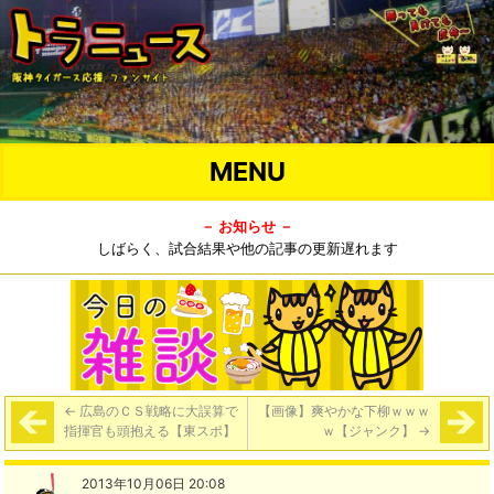
MENU
－ お知らせ －
しばらく、試合結果や他の記事の更新遅れます
←
広島のＣＳ戦略に大誤算で
【画像】爽やかな下柳ｗｗｗ
指揮官も頭抱える【東スポ】
ｗ【ジャンク】
→
2013年10月06日 20:08