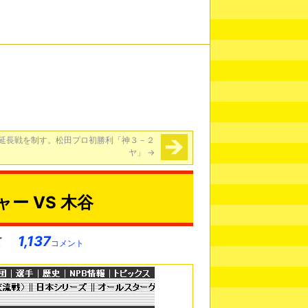
延長戦を制す。松田プロ初勝利「神３－２
ヤ」
→
ャー VS 木谷
1,137
コメント