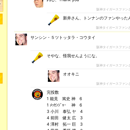
阪神タイガースファン
新井さん、トンナンのファンやった
阪神タイガースファン
サンシン・５ツトッタラ・コウタイ
阪神タイガースファン
そやな、怪我せんようにな。
阪神タイガースファン
オオキニ
阪神タイガースファン
完投数
1 能見 篤史 神 6
1 ﾒｯｾﾝｼﾞｬｰ 神 6
3 小川 泰弘 ヤ 4
4 前田 健太 広 3
4 澤村 拓一 巨 3