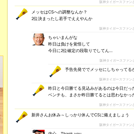
阪神タイガースファン
メッセはCSへの調整なんか？
2位決まったし若手でええやんか
阪神タイガースファン
ちゃいまんがな
昨日は負けを覚悟して
今日に2位確定の段取りでしてん…
阪神タイガースファン
予告先発ででメッセにしちゃってる
阪神タイガースファン
昨日と今日勝てる見込みがあるのは今日だっ
ベンチも、まさか昨日勝てるとは思わなかっ
阪神タイガースファン
新井さんお休み～しっかり休んでCSに備えましょう
阪神タイガースファン
内心、Thank you