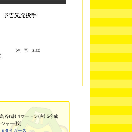
鳥谷(遊) 4マートン(左) 5今成
ンジャー(投)
神
#タイガース