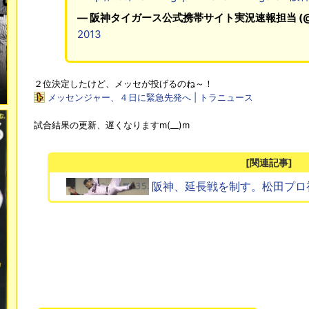
— 阪神タイガース公式携帯サイト実況速報担当 (@hans
2013
２位決定したけど、メッセが投げるのね～！
メッセンジャー、４日に緊急先発へ | トラニュース
試合結果の更新、遅くなりますm(__)m
[関連記事]
阪神、延長戦を制す。松田プロ