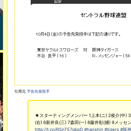
引用元
予告先発投手
★スターティングメンバー 1上本(ニ) 2俊介(中) 3
(右) 6新井良(三) 7森田(一) 8藤井彰(捕) 9メッセ
http://t.co/RSnTE7gkpD
#hanshin
#tigers
#阪