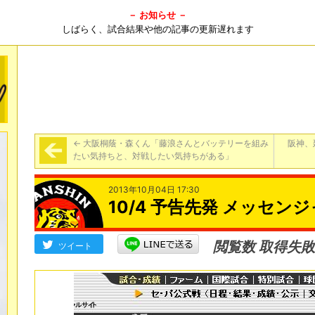
－ お知らせ －
しばらく、試合結果や他の記事の更新遅れます
←
大阪桐蔭・森くん「藤浪さんとバッテリーを組み
阪神、
たい気持ちと、対戦したい気持ちがある」
2013年10月04日 17:30
10/4 予告先発 メッセンジ
閲覧数 取得失敗
ツイート