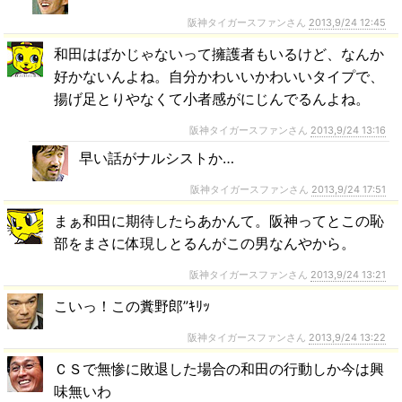
阪神タイガースファンさん
2013,9/24 12:45
和田はばかじゃないって擁護者もいるけど、なんか
好かないんよね。自分かわいいかわいいタイプで、
揚げ足とりやなくて小者感がにじんでるんよね。
阪神タイガースファンさん
2013,9/24 13:16
早い話がナルシストか…
阪神タイガースファンさん
2013,9/24 17:51
まぁ和田に期待したらあかんて。阪神ってとこの恥
部をまさに体現しとるんがこの男なんやから。
阪神タイガースファンさん
2013,9/24 13:21
こいっ！この糞野郎”ｷﾘｯ
阪神タイガースファンさん
2013,9/24 13:22
ＣＳで無惨に敗退した場合の和田の行動しか今は興
味無いわ