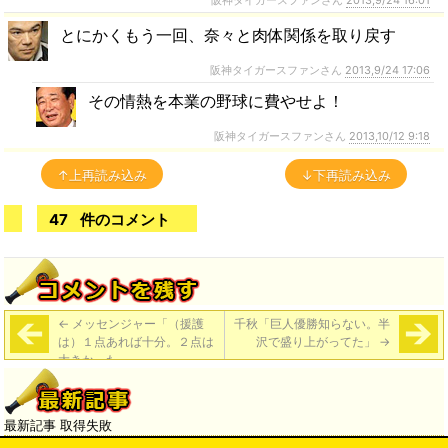
阪神タイガースファンさん
2013,9/24 16:01
とにかくもう一回、奈々と肉体関係を取り戻す
阪神タイガースファンさん
2013,9/24 17:06
その情熱を本業の野球に費やせよ！
阪神タイガースファンさん
2013,10/12 9:18
↑上再読み込み
↓下再読み込み
47
件のコメント
←
メッセンジャー「（援護
千秋「巨人優勝知らない。半
は）１点あれば十分。２点は
沢で盛り上がってた」
→
大きかった」
最新記事 取得失敗