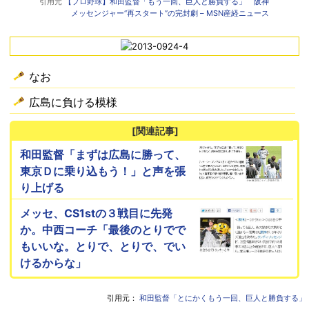
引用元
【プロ野球】和田監督「もう一回、巨人と勝負する」 阪神
メッセンジャー“再スタート”の完封劇 – MSN産経ニュース
なお
広島に負ける模様
[関連記事]
和田監督「まずは広島に勝って、
東京Ｄに乗り込もう！」と声を張
り上げる
メッセ、CS1stの３戦目に先発
か。中西コーチ「最後のとりでで
もいいな。とりで、とりで、でい
けるからな」
引用元：
和田監督「とにかくもう一回、巨人と勝負する」