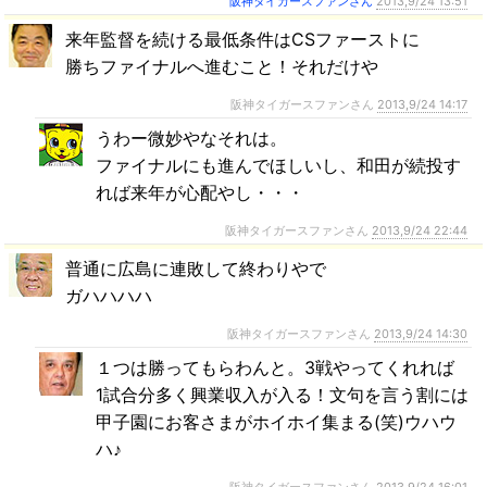
阪神タイガースファンさん
2013,9/24 13:51
来年監督を続ける最低条件はCSファーストに
勝ちファイナルへ進むこと！それだけや
阪神タイガースファンさん
2013,9/24 14:17
うわー微妙やなそれは。
ファイナルにも進んでほしいし、和田が続投す
れば来年が心配やし・・・
阪神タイガースファンさん
2013,9/24 22:44
普通に広島に連敗して終わりやで
ガハハハハ
阪神タイガースファンさん
2013,9/24 14:30
１つは勝ってもらわんと。3戦やってくれれば
1試合分多く興業収入が入る！文句を言う割には
甲子園にお客さまがホイホイ集まる(笑)ウハウ
ハ♪