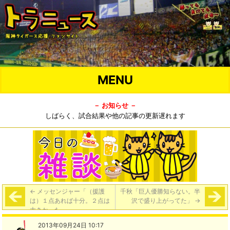
MENU
－ お知らせ －
しばらく、試合結果や他の記事の更新遅れます
←
メッセンジャー「（援護
千秋「巨人優勝知らない。半
は）１点あれば十分。２点は
沢で盛り上がってた」
→
大きかった」
2013年09月24日 10:17