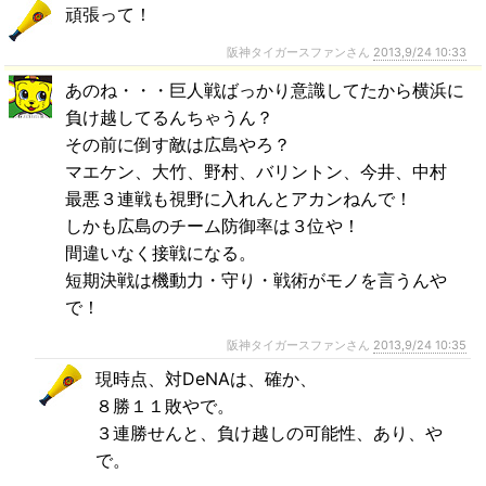
頑張って！
阪神タイガースファンさん
2013,9/24 10:33
あのね・・・巨人戦ばっかり意識してたから横浜に
負け越してるんちゃうん？
その前に倒す敵は広島やろ？
マエケン、大竹、野村、バリントン、今井、中村
最悪３連戦も視野に入れんとアカンねんで！
しかも広島のチーム防御率は３位や！
間違いなく接戦になる。
短期決戦は機動力・守り・戦術がモノを言うんや
で！
阪神タイガースファンさん
2013,9/24 10:35
現時点、対DeNAは、確か、
８勝１１敗やで。
３連勝せんと、負け越しの可能性、あり、や
で。