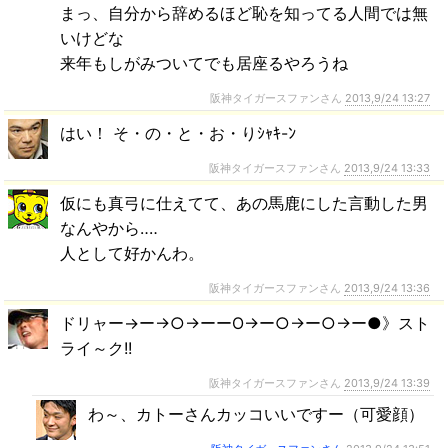
まっ、自分から辞めるほど恥を知ってる人間では無
いけどな
来年もしがみついてでも居座るやろうね
阪神タイガースファンさん
2013,9/24 13:27
はい！ そ・の・と・お・りｼｬｷ-ﾝ
阪神タイガースファンさん
2013,9/24 13:33
仮にも真弓に仕えてて、あの馬鹿にした言動した男
なんやから‥‥
人として好かんわ。
阪神タイガースファンさん
2013,9/24 13:36
ドリャー→ー→○→ーーΟ→ー○→ー○→ー●》スト
ライ～ク!!
阪神タイガースファンさん
2013,9/24 13:39
わ～、カトーさんカッコいいですー（可愛顔）