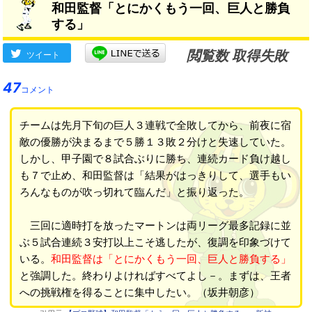
和田監督「とにかくもう一回、巨人と勝負
する」
閲覧数 取得失敗
ツイート
47
コメント
チームは先月下旬の巨人３連戦で全敗してから、前夜に宿
敵の優勝が決まるまで５勝１３敗２分けと失速していた。
しかし、甲子園で８試合ぶりに勝ち、連続カード負け越し
も７で止め、和田監督は「結果がはっきりして、選手もい
ろんなものが吹っ切れて臨んだ」と振り返った。
三回に適時打を放ったマートンは両リーグ最多記録に並
ぶ５試合連続３安打以上こそ逃したが、復調を印象づけて
いる。
和田監督は「とにかくもう一回、巨人と勝負する」
と強調した。終わりよければすべてよし－。まずは、王者
への挑戦権を得ることに集中したい。（坂井朝彦）