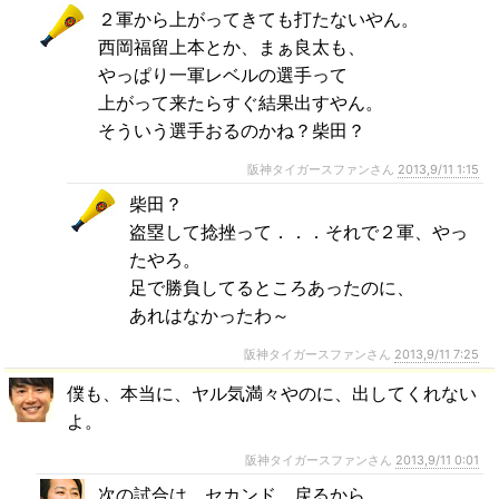
２軍から上がってきても打たないやん。
西岡福留上本とか、まぁ良太も、
やっぱり一軍レベルの選手って
上がって来たらすぐ結果出すやん。
そういう選手おるのかね？柴田？
阪神タイガースファンさん
2013,9/11 1:15
柴田？
盗塁して捻挫って．．．それで２軍、やっ
たやろ。
足で勝負してるところあったのに、
あれはなかったわ～
阪神タイガースファンさん
2013,9/11 7:25
僕も、本当に、ヤル気満々やのに、出してくれない
よ。
阪神タイガースファンさん
2013,9/11 0:01
次の試合は、セカンド、戻るから