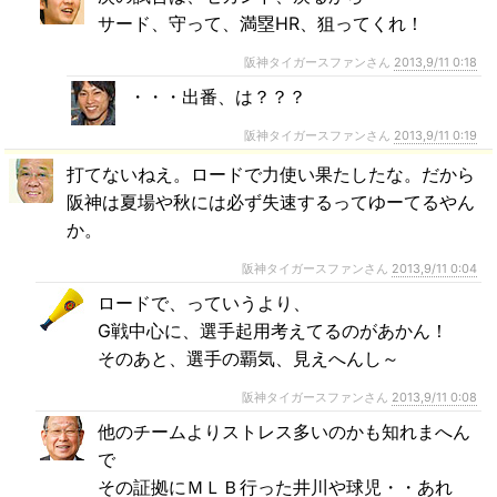
サード、守って、満塁HR、狙ってくれ！
阪神タイガースファンさん
2013,9/11 0:18
・・・出番、は？？？
阪神タイガースファンさん
2013,9/11 0:19
打てないねえ。ロードで力使い果たしたな。だから
阪神は夏場や秋には必ず失速するってゆーてるやん
か。
阪神タイガースファンさん
2013,9/11 0:04
ロードで、っていうより、
G戦中心に、選手起用考えてるのがあかん！
そのあと、選手の覇気、見えへんし～
阪神タイガースファンさん
2013,9/11 0:08
他のチームよりストレス多いのかも知れまへん
で
その証拠にＭＬＢ行った井川や球児・・あれ