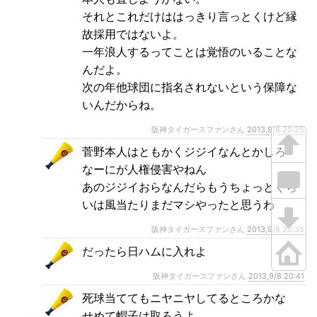
それとこれだけははっきり言っとくけど縁
故採用ではないよ。
一年浪人するってことは覚悟のいることな
んだよ。
次の年他球団に指名されないという保障な
いんだからね。
阪神タイガースファンさん
2013,9/8 20:25
菅野本人はともかくジジイなんとかしろ
なーにが人権侵害やねん
あのジジイおらなんだらもうちょっとぐら
いは風当たりまだマシやったと思うわ
阪神タイガースファンさん
2013,9/8 20:35
だったら日ハムに入れよ
阪神タイガースファンさん
2013,9/8 20:41
死球当ててもニヤニヤしてるところかな
せめて帽子は取ろうよ