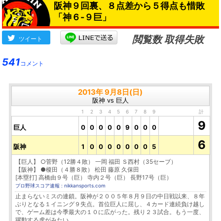
阪神９回裏、８点差から５得点も惜敗
「神６-９巨」
閲覧数 取得失敗
ツイート
541
コメント
2013年 9月8日(日)
阪神 vs 巨人
1
2
3
4
5
6
7
8
9
計
9
巨人
0
0
0
0
0
9
0
0
0
6
阪神
1
0
0
0
0
0
0
0
5
【巨人】 ○菅野（12勝４敗） 一岡 福田 Ｓ西村（35セーブ）
【阪神】 ●榎田（４勝８敗） 松田 藤原 久保田
[本塁打] 高橋由９号（巨） 寺内２号（巨） 長野17号（巨）
プロ野球スコア速報 : nikkansports.com
止まらないミスの連鎖。阪神が２００５年８月９日の中日戦以来、８年
ぶりとなる１イニング９失点。首位巨人に屈し、４カード連続負け越し
で、ゲーム差は今季最大の１０に広がった。残り２３試合。もう一度、
躍動する虎がみたい。