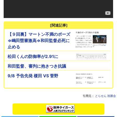
[関連記事]
【９回裏】マートン不満のポーズ
⇒嶋田塁審激高⇒和田監督必死に
止める
松田くんの防御率が2.91に
和田監督、審判に抱きつき抗議
9/8 予告先発 榎田 VS 菅野
引用元：
とらせん 祝勝会