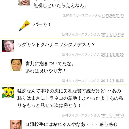
無視しといたらええねん。
阪神タイガースファンさん
2013,9/8 21:41
バーカ！
阪神タイガースファンさん
2013,9/8 21:59
ワダカントクハナニヲシタノデスカ？
阪神タイガースファンさん
2013,9/8 18:50
審判に抱きついてたな。
あれは良いやり方！
阪神タイガースファンさん
2013,9/8 18:53
猛虎なんて本物の虎に失礼な貧打線だけど･･･あの
粘りはまさにトラネコの意地！よかったよ！あの粘
りをもっと見せて次は勝とう！！
阪神タイガースファンさん
2013,9/8 18:50
３流投手には粘れるんやなあ・・・感心感心