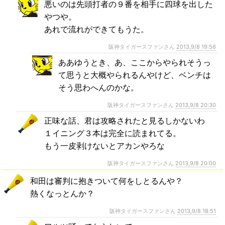
悪いのは先頭打者の９番を相手に四球を出した
やつや。
あれで流れができてもうた。
阪神タイガースファンさん
2013,9/8 19:56
ああゆうとき、あ、ここからやられそうっ
て思うと大概やられるんやけど、ベンチは
そう思わへんのかな。
阪神タイガースファンさん
2013,9/8 20:30
正味な話、君は攻略されたと見るしかないわ
１イニング３本は完全に読まれてる。
もう一皮剥けないとアカンやろな
阪神タイガースファンさん
2013,9/8 20:00
和田は審判に抱きついて何をしとるんや？
熱くなっとんか？
阪神タイガースファンさん
2013,9/8 18:51