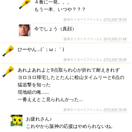
４番に一発。。。
もう一本、いつや？？？
阪神タイガースファンさん
2013,9/8 18:56
今でしょう（真顔）
阪神タイガースファンさん
2013,9/8 21:48
ひーやん…(´；ω；｀)
阪神タイガースファンさん
2013,9/8 18:48
あれよあれよと9点取られ心が折れて耐えきれず
ヨロヨロ帰宅したとたんに桧山タイムリーと6点の
猛追撃を知った
現地組の俺……
一番ええとこ見られんかった…
阪神タイガースファンさん
2013,9/8 18:48
お疲れさん♪
これやから阪神の応援はやめられないね。