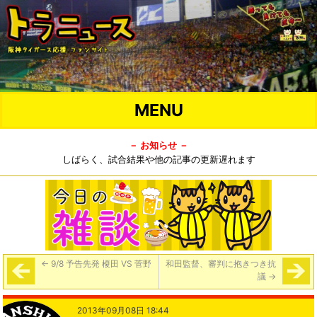
MENU
－ お知らせ －
しばらく、試合結果や他の記事の更新遅れます
←
9/8 予告先発 榎田 VS 菅野
和田監督、審判に抱きつき抗
議
→
2013年09月08日 18:44