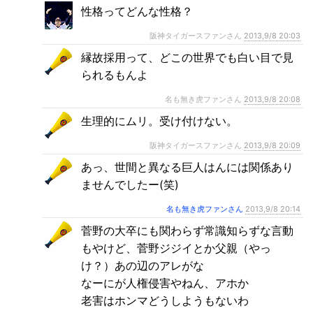
性格ってどんな性格？
阪神タイガースファンさん
2013,9/8 20:03
縁故採用って、どこの世界でも白い目で見
られるもんよ
名も無き虎ファンさん
2013,9/8 20:08
生理的にムリ。受け付けない。
阪神タイガースファンさん
2013,9/8 20:09
あっ、世間と異なる巨人はんには関係あり
ませんでしたー(笑)
名も無き虎ファンさん
2013,9/8 20:14
菅野の大卒にも関わらず常識知らずな言動
もやけど、菅野ジジイとか父親（やっ
け？）あの辺のアレがな
なーにが人権侵害やねん、アホか
老害はホンマどうしようもないわ