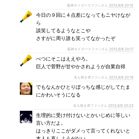
阪神タイガースファンさん
2013,9/8 20:15
今日の９回に４点差になってもニヤけなが
ら
談笑してるようなとこや
さすがに周り誰も笑ってなかったぞ
阪神タイガースファンさん
2013,9/8 20:17
べつにそこはええやろ。
巨人で菅野が甘やかされようが自業自得
名も無き虎ファンさん
2013,9/8 20:19
でもなんかひとりぼっちな感じがしてたま
にかわいそうになる
名も無き虎ファンさん
2013,9/8 20:23
生理的に受け付けないとかいじめに等しい
言い方だよ。
はっきりここがダメって言ってくれないと
本人も直しようがない。