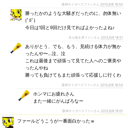
阪神タイガースファンさん
2013,9/8 18:50
勝ったかのような大騒ぎだったのに、勿体無い
(ﾟﾛﾟ)
今日は1回と9回だけ見てればよかったよね♪
名も無き虎ファンさん
2013,9/8 18:51
ありがとう、でも、もう、見続ける体力が無か
ったんや〜…泣、泣
これは最後まで頑張って見てた人へのご褒美や
ったんやね
勝っても負けてもまた頑張って応援しに行くわ
阪神タイガースファンさん
2013,9/8 18:54
ホンマにお疲れさん
また一緒にがんばろなー
阪神タイガースファンさん
2013,9/8 19:01
ファールどうこうが一番面白かったｗ