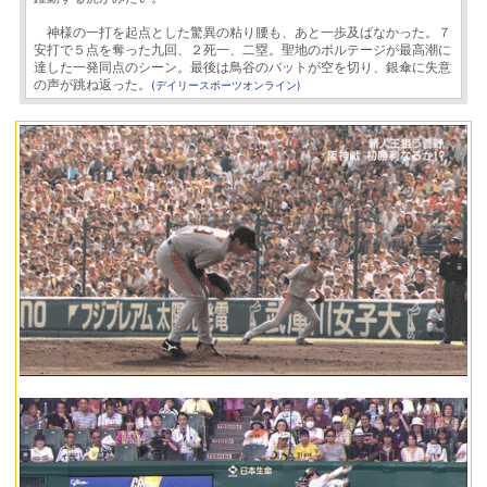
神様の一打を起点とした驚異の粘り腰も、あと一歩及ばなかった。７
安打で５点を奪った九回、２死一、二塁。聖地のボルテージが最高潮に
達した一発同点のシーン。最後は鳥谷のバットが空を切り、銀傘に失意
の声が跳ね返った。
(デイリースポーツオンライン)