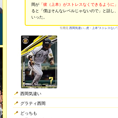
岡が
「彼（上本）がストレスなくできるように
ると「僕はそんなレベルじゃないので」と話し
いった。
引用元
西岡気遣い…虎・上本“ストレスない”二塁
西岡気違い
グラティ西岡
どっちも