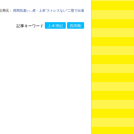
引用元：
西岡気遣い…虎・上本“ストレスない”二塁で出場
記事キーワード
上本博紀
西岡剛