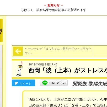
－ お知らせ －
しばらく、試合結果や他の記事の更新遅れます
←
サンテレビ「ほら見てん！新井が打つって言うた
やろ」
2013年08月31日 7:47
西岡「彼（上本）がストレス
閲覧数 取得失敗
ツイート
西岡に代わり、上本が二塁の守備についた。今
日の巨人戦（東京Ｄ）は「２番・三塁」で出場