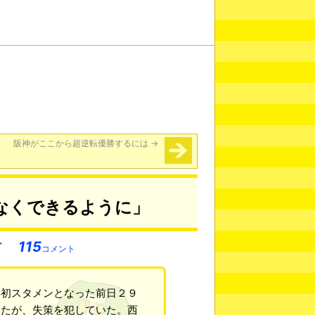
阪神がここから超逆転優勝するには
→
なくできるように」
115
コメント
季初スタメンとなった前日２９
したが、失策を犯していた。西