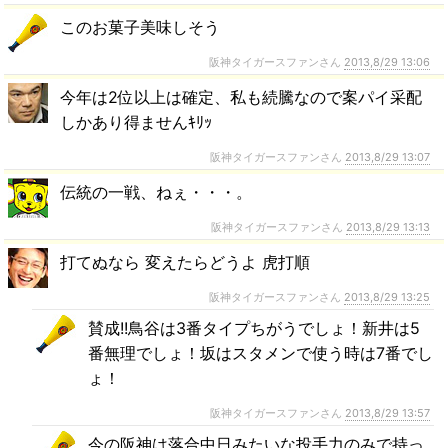
このお菓子美味しそう
阪神タイガースファンさん
2013,8/29 13:06
今年は2位以上は確定、私も続騰なので案パイ采配
しかあり得ませんｷﾘｯ
阪神タイガースファンさん
2013,8/29 13:07
伝統の一戦、ねぇ・・・。
阪神タイガースファンさん
2013,8/29 13:13
打てぬなら 変えたらどうよ 虎打順
阪神タイガースファンさん
2013,8/29 13:25
賛成!!鳥谷は3番タイプちがうでしょ！新井は5
番無理でしょ！坂はスタメンで使う時は7番でし
ょ！
阪神タイガースファンさん
2013,8/29 13:57
今の阪神は落合中日みたいな投手力のみで持っ