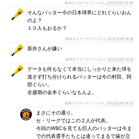
阪神タイガースファンさん
2013,8/29 15:45
そんなバッター今の日本球界にどれぐらいおん
のよ？
１０人もおるか？
阪神タイガースファンさん
2013,8/29 14:18
新井さんが嫌い
阪神タイガースファンさん
2013,8/29 14:18
データも何もなくて本当にしっかりと来た球を
逃さず打ち分けられるバッターは今の村田、阿
部ぐらい。
全盛期の金本ぐらいなもんよ。
阪神タイガースファンさん
2013,8/29 14:23
まさにその通り。
セ・リーグではこの２人が代表。
今回のWBCを見ても巨人のバッターは今ま
での代表選手たちとは違ってまるで歯が立