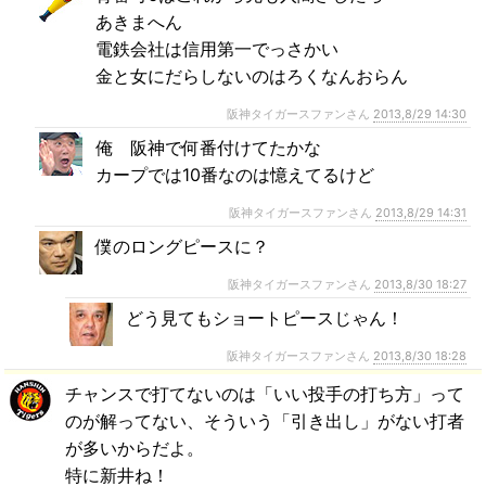
あきまへん
電鉄会社は信用第一でっさかい
金と女にだらしないのはろくなんおらん
阪神タイガースファンさん
2013,8/29 14:30
俺 阪神で何番付けてたかな
カープでは10番なのは憶えてるけど
阪神タイガースファンさん
2013,8/29 14:31
僕のロングピースに？
阪神タイガースファンさん
2013,8/30 18:27
どう見てもショートピースじゃん！
阪神タイガースファンさん
2013,8/30 18:28
チャンスで打てないのは「いい投手の打ち方」って
のが解ってない、そういう「引き出し」がない打者
が多いからだよ。
特に新井ね！