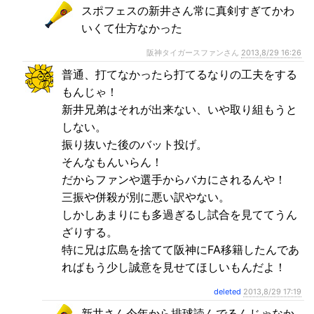
スポフェスの新井さん常に真剣すぎてかわ
いくて仕方なかった
阪神タイガースファンさん
2013,8/29 16:26
普通、打てなかったら打てるなりの工夫をする
もんじゃ！
新井兄弟はそれが出来ない、いや取り組もうと
しない。
振り抜いた後のバット投げ。
そんなもんいらん！
だからファンや選手からバカにされるんや！
三振や併殺が別に悪い訳やない。
しかしあまりにも多過ぎるし試合を見ててうん
ざりする。
特に兄は広島を捨てて阪神にFA移籍したんであ
ればもう少し誠意を見せてほしいもんだよ！
deleted
2013,8/29 17:19
新井さん今年から排球読んでるんじゃなか