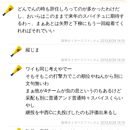
どんでんの時も辞任しろってのが多かったわけだ
し、おいらはこのままで来年のスパイチュに期待す
るわ～、まぁあとは矢野と下柳にもう一回縦着てく
れればそれでいい
阪神タイガースファンさん
2013,8/29 14:10
縦じま
阪神タイガースファンさん
2013,8/29 14:10
ワイも同じ考えやでー
そもそもこの打撃力でこの順位やねんから別に
文句無いわ
まぁ他が4チームが虫の息というのもあるけど
采配も別に普通アンド普通時々スパイスくらい
やし
継投を中西Cに丸投げしたのも評価出来るし
阪神タイガースファンさん
2013,8/29 14:13