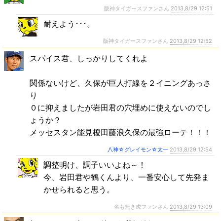
阪神タイガースファンさん
2013,8/29 12:51
耐えよう･･･。
阪神タイガースファンさん
2013,8/29 12:52
スパイス君、しっかりしてくれよ
関係ないけど、久保が巨人打線を２イニングあっさ
り
０に抑えましたが岩田君の穴埋めに使えないのでし
ょうか？
メッセスタン能見榎田藤浪久保の最強ローテ！！！
八神☆グレイモン☆太一
2013,8/29 12:54
調整明け、調子いいよね～！
今、岩田君や鶴くんより、一番安心して先発ま
かせられると思う。
名も無き虎ファンさん
2013,8/29 13:09