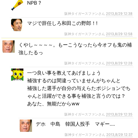
NPB ?
阪神タイガースファンさん
2013,8/29 12:38
マジで辞任しろ和田この野郎！!
阪神タイガースファンさん
2013,8/29 12:58
くやし～～～～。もーこうなったら今オフも鬼の補
強したるっ
阪神タイガースファンさん
2013,8/29 12:28
一つ良い事を教えてあげましょう
補強するのは間違っていませんがちゃんと
補強した選手が自分の与えらたポジションでち
ゃんと活躍ができる事を補強と言うのでは？
あなた、無能だからww
阪神タイガースファンさん
2013,8/29 12:35
デホ 中島 韓国人投手 マギー….
阪神タイガースファンさん
2013,8/29 12:37