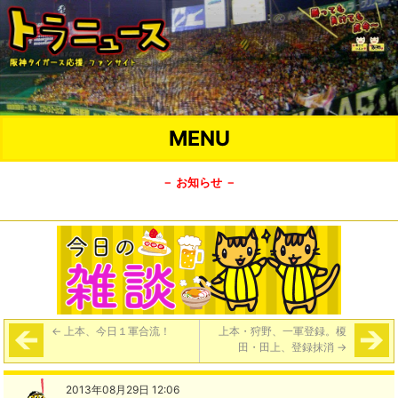
MENU
－ お知らせ －
←
上本、今日１軍合流！
上本・狩野、一軍登録。榎
田・田上、登録抹消
→
2013年08月29日 12:06