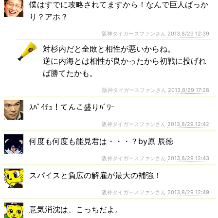
僕はすでに攻略されてますから！なんで巨人ばっか
り？アホ？
阪神タイガースファンさん
2013,8/29 12:39
対杉内だと全敗と相性が悪いからね。
逆に内海とは相性が良かったから初戦に投げれ
ば勝てたかも。
阪神タイガースファンさん
2013,8/29 17:28
ｽﾊﾟｲﾁｭ！てんこ盛りﾊﾟﾜｰ
阪神タイガースファンさん
2013,8/29 12:42
何度も何度も能見君は・・・？by原 辰徳
阪神タイガースファンさん
2013,8/29 12:43
スパイスと負広の解雇が最大の補強！
阪神タイガースファンさん
2013,8/29 12:49
意気消沈は、こっちだよ。