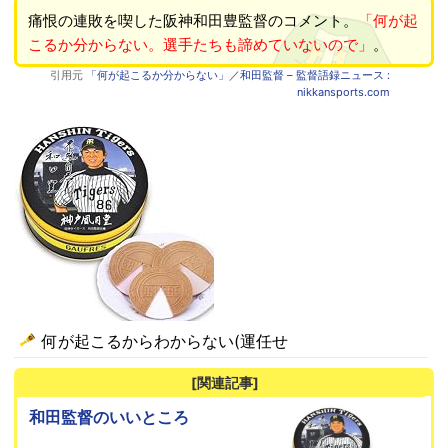
痛恨の連敗を喫した阪神和田豊監督のコメント。
「何が起
こるか分からない。選手たちも諦めていないので」
。
引用元
「何が起こるか分からない」／和田監督 – 監督語録ニュース :
nikkansports.com
何が起こるからわからない(運任せ
[関連記事]
和田監督のいいところ