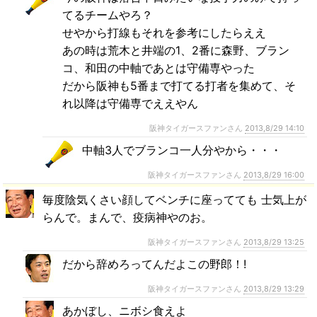
てるチームやろ？
せやから打線もそれを参考にしたらええ
あの時は荒木と井端の1、2番に森野、ブラン
コ、和田の中軸であとは守備専やった
だから阪神も5番まで打てる打者を集めて、そ
れ以降は守備専でええやん
阪神タイガースファンさん
2013,8/29 14:10
中軸3人でブランコ一人分やから・・・
阪神タイガースファンさん
2013,8/29 16:00
毎度陰気くさい顔してベンチに座ってても 士気上が
らんで。まんで、疫病神やのお。
阪神タイガースファンさん
2013,8/29 13:25
だから辞めろってんだよこの野郎！!
阪神タイガースファンさん
2013,8/29 13:29
あかぼし、ニボシ食えよ