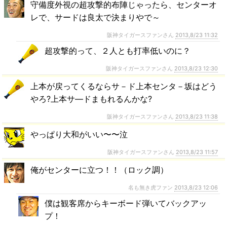
守備度外視の超攻撃的布陣じゃったら、センターオ
レで、サードは良太で決まりやで～
阪神タイガースファンさん
2013,8/23 11:32
超攻撃的って、２人とも打率低いのに？
阪神タイガースファンさん
2013,8/23 12:30
上本が戻ってくるならサ－ド上本センタ－坂はどう
やろ?上本サ―ドまもれるんかな?
阪神タイガースファンさん
2013,8/23 11:38
やっぱり大和がいい〜〜泣
阪神タイガースファンさん
2013,8/23 11:57
俺がセンターに立つ！！（ロック調）
名も無き虎ファン
2013,8/23 12:06
僕は観客席からキーボード弾いてバックアッ
プ！