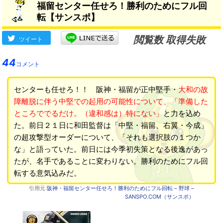
福留センター任せろ！勝利のためにフル回
転【サンスポ】
閲覧数 取得失敗
ツイート
44
コメント
センターも任せろ！！ 阪神・福留が正中堅手・
大和の故
障離脱に伴う中堅での起用の可能性について、「準備した
ところででるだけ。（違和感は）特にない」
と力を込め
た。前日２１日に和田監督は「中堅・福留、右翼・今成」
の超攻撃型オーダーについて、「それも選択肢の１つか
な」と語っていた。前日には今季初失策となる後逸があっ
たが、名手であることに変わりない。勝利のためにフル回
転する意気込みだ。
引用元
阪神・福留センター任せろ！勝利のためにフル回転 – 野球 –
SANSPO.COM（サンスポ）