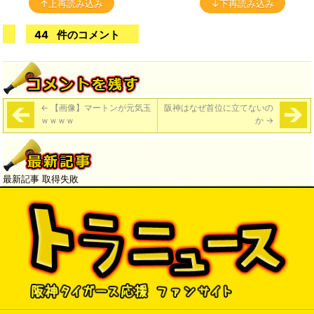
↑上再読み込み
↓下再読み込み
44
件のコメント
←
【画像】マートンが元気玉
阪神はなぜ首位に立てないの
ｗｗｗｗ
か
→
最新記事 取得失敗