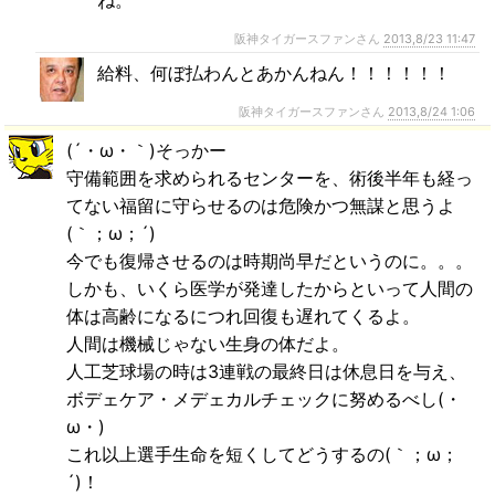
ね。
阪神タイガースファンさん
2013,8/23 11:47
給料、何ぼ払わんとあかんねん！！！！！！
阪神タイガースファンさん
2013,8/24 1:06
(´・ω・｀)そっかー
守備範囲を求められるセンターを、術後半年も経っ
てない福留に守らせるのは危険かつ無謀と思うよ
(｀；ω；´)
今でも復帰させるのは時期尚早だというのに。。。
しかも、いくら医学が発達したからといって人間の
体は高齢になるにつれ回復も遅れてくるよ。
人間は機械じゃない生身の体だよ。
人工芝球場の時は3連戦の最終日は休息日を与え、
ボデェケア・メデェカルチェックに努めるべし(・
ω・)
これ以上選手生命を短くしてどうするの(｀；ω；
´)！