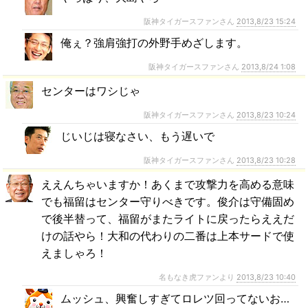
阪神タイガースファンさん
2013,8/23 15:24
俺ぇ？強肩強打の外野手めざします。
阪神タイガースファンさん
2013,8/24 1:08
センターはワシじゃ
阪神タイガースファンさん
2013,8/23 10:24
じいじは寝なさい、もう遅いで
阪神タイガースファンさん
2013,8/23 10:28
ええんちゃいますか！あくまで攻撃力を高める意味
でも福留はセンター守りべきです。俊介は守備固め
で後半替って、福留がまたライトに戻ったらええだ
けの話やら！大和の代わりの二番は上本サードで使
えましゃろ！
名もなき虎ファンより
2013,8/23 10:40
ムッシュ、興奮しすぎてロレツ回ってないお…