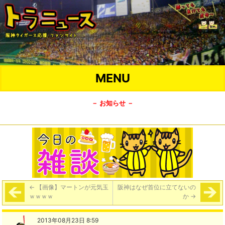
MENU
－ お知らせ －
←
【画像】マートンが元気玉
阪神はなぜ首位に立てないの
ｗｗｗｗ
か
→
2013年08月23日 8:59