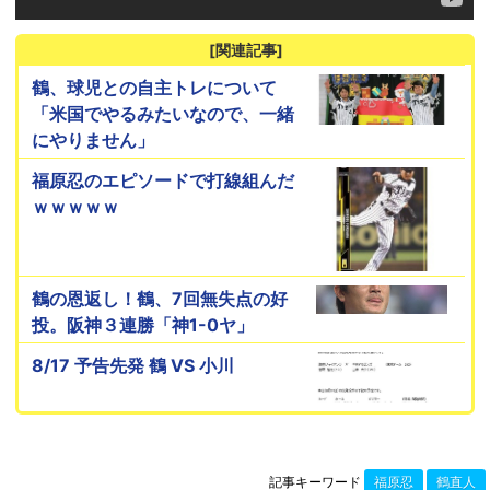
[関連記事]
鶴、球児との自主トレについて
「米国でやるみたいなので、一緒
にやりません」
福原忍のエピソードで打線組んだ
ｗｗｗｗｗ
鶴の恩返し！鶴、7回無失点の好
投。阪神３連勝「神1-0ヤ」
8/17 予告先発 鶴 VS 小川
記事キーワード
福原忍
鶴直人