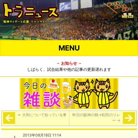
MENU
－ お知らせ －
しばらく、試合結果や他の記事の更新遅れます
←
大和について知っている事
昨日の阪神の鶴→松田のリレ
ー
→
2013年08月18日 11:14