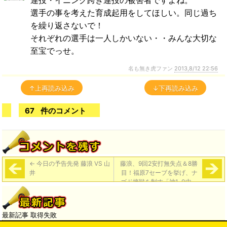
連投・イニング跨ぎ連投の被害者ですよね。
選手の事を考えた育成起用をしてほしい。同じ過ち
を繰り返さないで！
それぞれの選手は一人しかいない・・みんな大切な
至宝でっせ。
名も無き虎ファン
2013,8/12 22:56
↑上再読み込み
↓下再読み込み
67
件のコメント
←
今日の予告先発 藤浪 VS 山
藤浪、9回2安打無失点＆8勝
井
目！福原7セーブを挙げ、ナ
ゴド接戦を制す「神1-0中」
→
最新記事 取得失敗