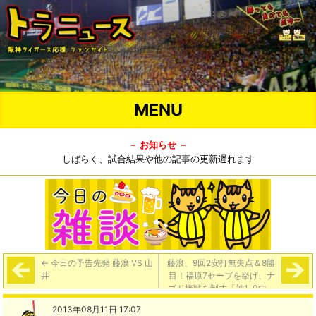
MENU
－ お知らせ －
しばらく、試合結果や他の記事の更新遅れます
←
今日の予告先発 藤浪 VS 山
藤浪、9回2安打無失点＆8勝
井
目！福原7セーブを挙げ、ナ
ゴド接戦を制す「神1-0中」
→
2013年08月11日 17:07