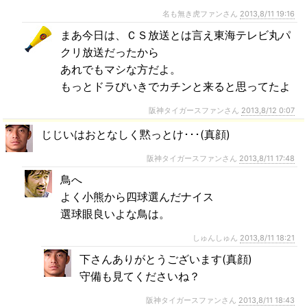
名も無き虎ファンさん
2013,8/11 19:16
まあ今日は、ＣＳ放送とは言え東海テレビ丸パ
クリ放送だったから
あれでもマシな方だよ。
もっとドラびいきでカチンと来ると思ってたよ
阪神タイガースファンさん
2013,8/12 0:07
じじいはおとなしく黙っとけ･･･(真顔)
阪神タイガースファンさん
2013,8/11 17:48
鳥へ
よく小熊から四球選んだナイス
選球眼良いよな鳥は。
しゅんしゅん
2013,8/11 18:21
下さんありがとうございます(真顔)
守備も見てくださいね？
阪神タイガースファンさん
2013,8/11 18:43