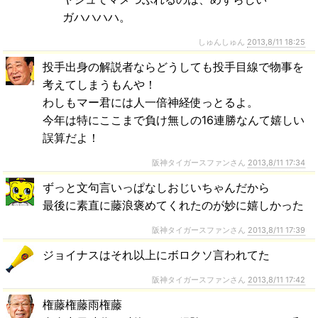
ガハハハハ。
しゅんしゅん
2013,8/11 18:25
投手出身の解説者ならどうしても投手目線で物事を
考えてしまうもんや！
わしもマー君には人一倍神経使っとるよ。
今年は特にここまで負け無しの16連勝なんて嬉しい
誤算だよ！
阪神タイガースファンさん
2013,8/11 17:34
ずっと文句言いっぱなしおじいちゃんだから
最後に素直に藤浪褒めてくれたのが妙に嬉しかった
阪神タイガースファンさん
2013,8/11 17:39
ジョイナスはそれ以上にボロクソ言われてた
阪神タイガースファンさん
2013,8/11 17:42
権藤権藤雨権藤