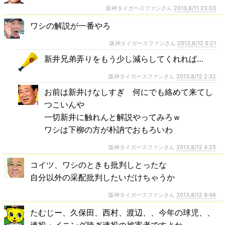
阪神タイガースファンさん
2013,8/11 23:03
ワシの解説が一番やろ
阪神タイガースファンさん
2013,8/12 0:21
新井兄弟弄りをもう少し減らしてくれれば…
阪神タイガースファンさん
2013,8/12 2:32
お前は新井けなしすぎ 何にでも絡めて来てし
つこいんや
一切新井に触れんと解説やってみろｗ
ワシは下柳の方が朴訥でおもろいわ
阪神タイガースファンさん
2013,8/12 4:25
コイツ、ワシのときも批判しとったな
自分以外の采配批判したいだけちゃうか
阪神タイガースファンさん
2013,8/12 9:48
たむじー、久保田、西村、渡辺、、今年の球児、、