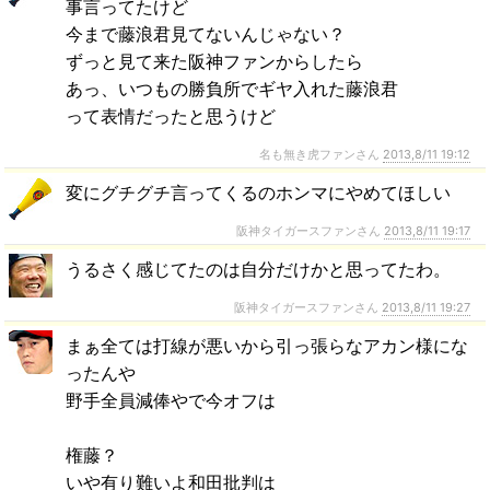
事言ってたけど
今まで藤浪君見てないんじゃない？
ずっと見て来た阪神ファンからしたら
あっ、いつもの勝負所でギヤ入れた藤浪君
って表情だったと思うけど
名も無き虎ファンさん
2013,8/11 19:12
変にグチグチ言ってくるのホンマにやめてほしい
阪神タイガースファンさん
2013,8/11 19:17
うるさく感じてたのは自分だけかと思ってたわ。
阪神タイガースファンさん
2013,8/11 19:27
まぁ全ては打線が悪いから引っ張らなアカン様にな
ったんや
野手全員減俸やで今オフは
権藤？
いや有り難いよ和田批判は