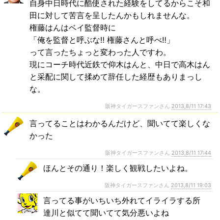
自身中日時代に酷使された経験をしてるからこそ和
田に対して苦言を呈したんかもしれませんな。
権藤はんはベイ監督時に
「俺を監督と呼ぶな‼ 権藤さんと呼べ‼」
って言ったちょっと変わった人ですわ。
現にコーチ時代近鉄で仰木はんと、中日で高木はん
と采配に関して揉めて辞任した経歴もありまっし
な。
阪神タイガースファンさん
2013,8/11 17:43
言ってることはわかるんだけど、聞いてて楽しくな
かった
阪神タイガースファンさん
2013,8/11 17:44
ほんとその通り！楽しく観戦したいよね。
阪神タイガースファンさん
2013,8/11 19:03
言ってる事がいちいち外れてイライラする所
達川と似てて聞いてて気分悪いよね