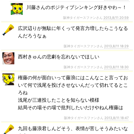
川藤さんのポジティブシンキング好きやわ～！
阪神タイガースファンさん
2013,8/11 20:59
広沢辺りが無駄に年くって発言力増したらこうなる
んだろうなぁ
阪神タイガースファンさん
2013,8/11 18:29
西村きゅんの悲劇を忘れないでほしい
阪神タイガースファンさん
2013,8/11 18:30
権藤の何が面白いって藤浪にはこんなこと言ってお
いて何で浅尾を投げさせないんだって切れてるとこ
ろね
浅尾が三連投したことを知らない模様
結局その場その場で批判したいだけやねん権藤は
阪神タイガースファンさん
2013,8/11 18:47
九回も藤浪君しんどそう、表情が苦しそうみたいな