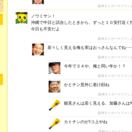
阪神タイガースファン
ノウミサン！
沖縄で中日と試合したときから、ずっと１０安打近く
今日も不安だよ
阪神タイガースファン
若々しく見える俺も実はおっさんなんでね･･
阪神タイガースファン
今年で３４や。俺と同い年か！？
阪神タイガースファン
かとチン意外に老け顔ね
阪神タイガースファン
能見さんは若く見える、加藤さんは
阪神タイガースファン
カトチンのが1コ上やね
阪神タイガースファン