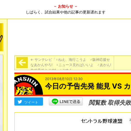
－ お知らせ －
しばらく、試合結果や他の記事の更新遅れます
←
サンテレビ「♀ねえ、海行こうよ ♂阪神応援せ
なあかんやろ! ♀ニュース見ればいいよ ♂あかん!
生で見てこそや! ♀ごめん」
2013年08月10日 12:30
今日の予告先発 能見 VS 
閲覧数 取得失敗
ツイート