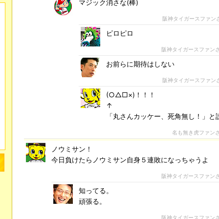
マジック消さな(棒)
阪神タイガースファン
ピロピロ
阪神タイガースファン
お前らに期待はしない
阪神タイガースファン
(○△□×)！！！
↑
「丸さんカッケー、死角無し！」と
名も無き虎ファン
ノウミサン！
今日負けたらノウミサン自身５連敗になっちゃうよ
阪神タイガースファン
知ってる。
頑張る。
阪神タイガースファン