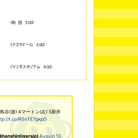
鳥谷(遊) 4マートン(左) 5新井
ttp://t.co/RSnTE7gkpD
hintigersjp)
August 10,