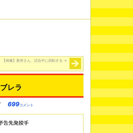
【画像】新井さん、試合中に回転する
→
カブレラ
699
コメント