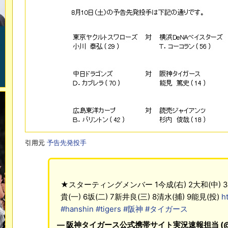
引用元
予告先発投手
★スターティングメンバー 1今成(右) 2大和(中) 3
貴(一) 6坂(二) 7新井良(三) 8清水(捕) 9能見(投)
h
#hanshin
#tigers
#阪神
#タイガース
— 阪神タイガース公式携帯サイト実況速報担当 (@hans