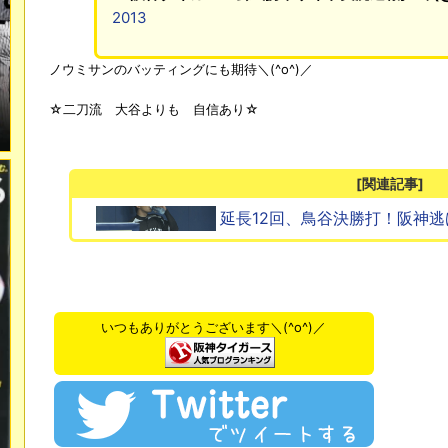
2013
ノウミサンのバッティングにも期待＼(^o^)／
☆二刀流 大谷よりも 自信あり☆
[関連記事]
延長12回、鳥谷決勝打！阪神逃
いつもありがとうございます＼(^o^)／