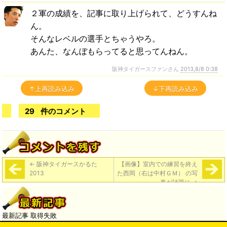
２軍の成績を、記事に取り上げられて、どうすんね
ん。
そんなレベルの選手とちゃうやろ。
あんた、なんぼもらってると思ってんねん。
阪神タイガースファンさん
2013,8/8 0:38
↑上再読み込み
↓下再読み込み
29
件のコメント
←
阪神タイガースかるた
【画像】室内での練習を終え
2013
た西岡（右は中村ＧＭ） の写
真が話題に
→
最新記事 取得失敗