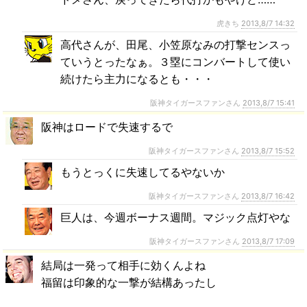
虎きち
2013,8/7 14:32
高代さんが、田尾、小笠原なみの打撃センスっ
ていうとったなぁ。３塁にコンバートして使い
続けたら主力になるとも・・・
阪神タイガースファンさん
2013,8/7 15:41
阪神はロードで失速するで
阪神タイガースファンさん
2013,8/7 15:52
もうとっくに失速してるやないか
阪神タイガースファンさん
2013,8/7 16:42
巨人は、今週ボーナス週間。マジック点灯やな
阪神タイガースファンさん
2013,8/7 17:09
結局は一発って相手に効くんよね
福留は印象的な一撃が結構あったし