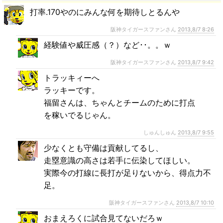
打率.170やのにみんな何を期待しとるんや
阪神タイガースファンさん
2013,8/7 8:26
経験値や威圧感（？）など･･。。ｗ
阪神タイガースファンさん
2013,8/7 9:42
トラッキィーへ
ラッキーです。
福留さんは、ちゃんとチームのために打点
を稼いでるじゃん。
しゅんしゅん
2013,8/7 9:55
少なくとも守備は貢献してるし、
走塁意識の高さは若手に伝染してほしい。
実際今の打線に長打が足りないから、得点力不
足。
阪神タイガースファンさん
2013,8/7 10:10
おまえろくに試合見てないだろｗ