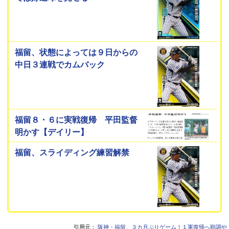
福留、状態によっては９日からの
中日３連戦でカムバック
福留８・６に実戦復帰 平田監督
明かす【デイリー】
福留、スライディング練習解禁
引用元：
阪神・福留、３カ月ぶりゲーム！１軍復帰へ順調や