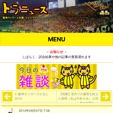
MENU
－ お知らせ －
しばらく、試合結果や他の記事の更新遅れます
←
阪神タイガースかるた
【画像】室内での練習を終え
2013
た西岡（右は中村ＧＭ） の写
真が話題に
→
2013年08月07日 7:38