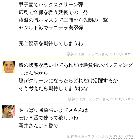
甲子園でバックスクリーン弾
広島で久保を救う延長での一発
藤浪の時ハマスタで三浦から先制の一撃
ヤクルト戦でサヨナラ満塁弾
完全復活を期待してしまうわ
阪神タイガースファンさん
2013,8/7 16:56
膝の状態が悪い中であれだけ勝負強いバッティング
したんやから
膝がクリーンになったらどれだけ活躍するか
そう考えたら期待してまうわな
阪神タイガースファンさん
2013,8/7 21:17
やっぱり勝負強いよドメさんは
ぜひ５番で使って欲しいね
新井さんは６番で
阪神タイガースファンさん
2013,8/7 21:39