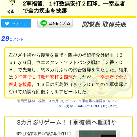
2軍福留、１打数無安打２四球。一塁走者
で全力疾走を披露
閲覧数 取得失敗
ツイート
29
コメント
左ひざ手術から復帰を目指す阪神の福留孝介外野手（３
６）が６日、ウエスタン・ソフトバンク戦に「３番・Ｄ
Ｈ」で先発し、約３カ月ぶりの試合復帰を果たした。結果
は
３打席で１打数無安打２四球
だったが、
一塁走者で全力
疾走を披露
。１３日の広島戦（京セラＤ）での１軍復帰に
むけて順調な回復ぶりをアピールした。
引用元
阪神・福留、３カ月ぶりゲーム！１軍復帰へ順調や (1/3ペー
ジ) – 野球 – SANSPO.COM（サンスポ）