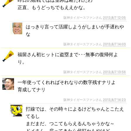
正直、もうどっちでもええかな。
阪神タイガースファンさん
2013,8/7 12:05
はっきり言って活躍しようがしまいが手遅れや
な
阪神タイガースファンさん
2013,8/7 14:03
福留さん初ヒットに盗塁まで･･･無事の復帰何よ
り。
阪神タイガースファンさん
2013,8/7 13:56
一年使ってくれればそれなりの数字残すナリよ
育成してナリ
阪神タイガースファンさん
2013,8/7 14:23
打線では、その時々によるけどちゃんとこたえ
てるし
まだまだ、つこてもらえるんちゃうかな～
ドメさん、戻ってきたら代打かもやけど……