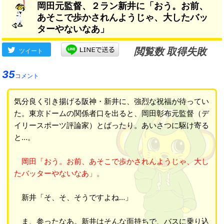
岡田元監督、２ラン新井に「おう。お前、
あそこで歩かされんようじゃ、大したバッ
ターやないなあ」
閲覧数 取得失敗
ツイート
35
コメント
気分良く引き揚げる阪神・新井に、強烈な祝福が待ってい
た。東京ドームの関係者口を出ると、岡田彰布元監督（デ
イリースポーツ評論家）とばったり。あいさつに駆け寄る
と…。
岡田「おう。お前、あそこで歩かされんようじゃ、大し
たバッターやないなあ」。
新井「そ、そ、そうですよね…」
ま、参ったなあ。新井はそんな面持ちで、バスに乗り込