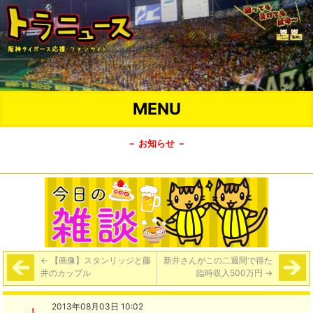
MENU
－ お知らせ －
←
【画像】スタンリッジと藤
新井さんがこの二週間で得た
井のカップル
臨時収入500万円
→
2013年08月03日 10:02