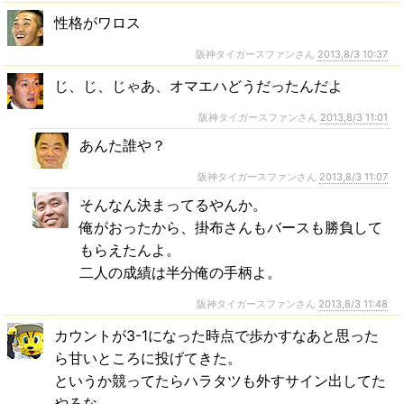
性格がワロス
阪神タイガースファンさん
2013,8/3 10:37
じ、じ、じゃあ、オマエハどうだったんだよ
阪神タイガースファンさん
2013,8/3 11:01
あんた誰や？
阪神タイガースファンさん
2013,8/3 11:07
そんなん決まってるやんか。
俺がおったから、掛布さんもバースも勝負して
もらえたんよ。
二人の成績は半分俺の手柄よ。
阪神タイガースファンさん
2013,8/3 11:48
カウントが3-1になった時点で歩かすなあと思った
ら甘いところに投げてきた。
というか競ってたらハラタツも外すサイン出してた
やろな