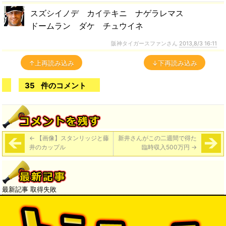
スズシイノデ カイテキニ ナゲラレマス
ドームラン ダケ チュウイネ
阪神タイガースファンさん
2013,8/3 16:11
↑上再読み込み
↓下再読み込み
35
件のコメント
←
【画像】スタンリッジと藤
新井さんがこの二週間で得た
井のカップル
臨時収入500万円
→
最新記事 取得失敗