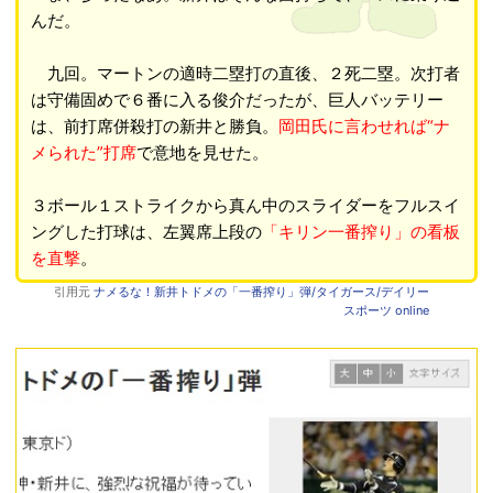
んだ。
九回。マートンの適時二塁打の直後、２死二塁。次打者
は守備固めで６番に入る俊介だったが、巨人バッテリー
は、前打席併殺打の新井と勝負。
岡田氏に言わせれば“ナ
メられた”打席
で意地を見せた。
３ボール１ストライクから真ん中のスライダーをフルスイ
ングした打球は、左翼席上段の
「キリン一番搾り」の看板
を直撃
。
引用元
ナメるな！新井トドメの「一番搾り」弾/タイガース/デイリー
スポーツ online