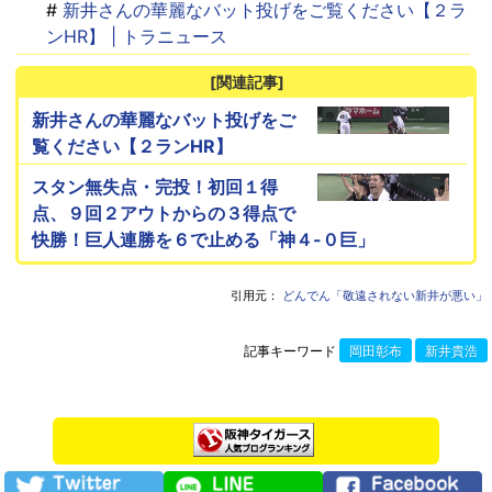
#
新井さんの華麗なバット投げをご覧ください【２ラ
ンHR】 | トラニュース
[関連記事]
新井さんの華麗なバット投げをご
覧ください【２ランHR】
スタン無失点・完投！初回１得
点、９回２アウトからの３得点で
快勝！巨人連勝を６で止める「神４-０巨」
引用元：
どんでん「敬遠されない新井が悪い」
記事キーワード
岡田彰布
新井貴浩