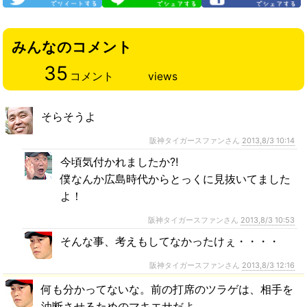
みんなのコメント
35
コメント
views
そらそうよ
阪神タイガースファンさん
2013,8/3 10:14
今頃気付かれましたか⁈
僕なんか広島時代からとっくに見抜いてました
よ！
阪神タイガースファンさん
2013,8/3 10:53
そんな事、考えもしてなかったけぇ・・・・
阪神タイガースファンさん
2013,8/3 12:16
何も分かってないな。前の打席のツラゲは、相手を
油断させるためのマキエサだよ