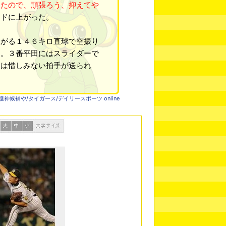
ったので、頑張ろう、抑えてや
ンドに上がった。
がる１４６キロ直球で空振り
た。３番平田にはスライダーで
らは惜しみない拍手が送られ
候補や/タイガース/デイリースポーツ online