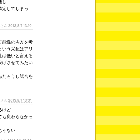
無し
確定してしまっ
ンさん
2013,8/1 13:10
可能性の両方を考
という采配はアリ
性は低いと言える
投げさせてみたい
るだろうし試合を
ンさん
2013,8/1 13:31
るけど
ても変わらなかっ
じゃない