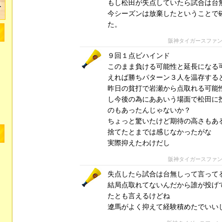
もし松田が失点していたら試合は台
今シーズンは放棄したということで
た。
阪神タイガースファ
９回１点ビハインド
このまま負ける可能性と延長になる
えれば勝ちパターン３人を温存する
昨日の貧打で岩瀬から点取れる可能
し今後の為にああいう場面で松田に
のもあったんじゃないか？
ちょっと驚いたけど期待の高さもあ
捨てたとまでは感じなかったがな
実際抑えたわけだし
阪神タイガースファ
失点したら試合は台無しって言って
結局点取れてないんだから誰が投げ
たとも言えるけどね
遼馬がよく抑えて経験積めたでいい