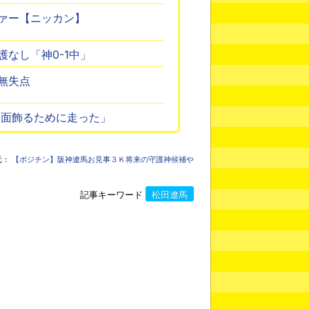
ァー【ニッカン】
なし「神0-1中」
無失点
一面飾るために走った」
元：
【ポジチン】阪神遼馬お見事３Ｋ将来の守護神候補や
記事キーワード
松田遼馬