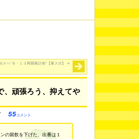
転Ｖへ“８・１３再開幕計画”【東スポ】
→
で、頑張ろう、抑えてや
55
コメント
ァンの留飲を下げた。出番は１