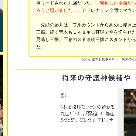
点リードされた九回だった。
「緊迫した場面だ
ろうと思いました」
。アドレナリン全開でマウ
先頭の藤井は、フルカウントから高めに浮き上
三振。続く荒木も１４８キロ直球で空を切らせ
見逃し三振。圧巻の３者連続三振にスタンドか
た。
引用元
遼馬お見事ＫＫＫ！将来の守護神