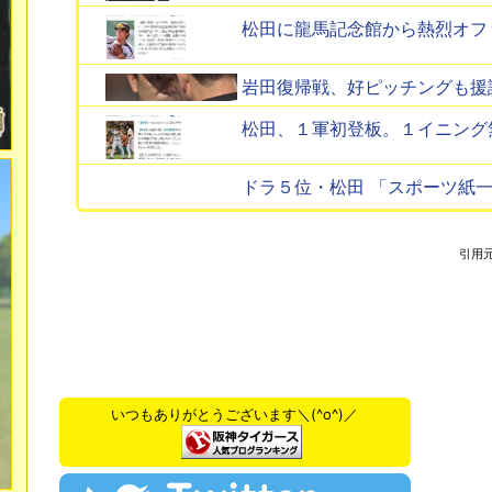
松田に龍馬記念館から熱烈オフ
岩田復帰戦、好ピッチングも援護
松田、１軍初登板。１イニング
ドラ５位・松田 「スポーツ紙
引用
いつもありがとうございます＼(^o^)／