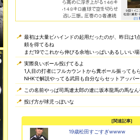
最初は大量ビハインドの起用だったのが、昨日は1
頼を得てるね
まだ19でこれから伸びる余地いっぱいあるしいい
実際良いボール投げてるよ
1人目の打者にフルカウントから糞ボール振っても
NHKで解説やってる武田も自分ならセットアッパ
この名前やっぱ司馬遼太郎の遼に坂本龍馬の馬なん
投げ方が球児っぽいな
[関連記事]
19歳松田すごすぎwwww