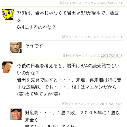
阪神タイガースファンさん
2013,7/30 22:51
7/31は、岩本じゃなくて岩田ｗ8/1が岩本で、藤波
を
8/4にするのかな？
阪神タイガースファンさん
2013,7/31 3:01
そうです
阪神タイガースファンさん
2013,7/31 6:11
今後の日程を考えると、岩田は8/4の読売戦でもい
いのかな？
岩田を先発で回すと・・・、来週、再来週は特に苦
手な広島戦。でも・・・、相手はマエケンだから
(笑)捨て駒てぇか(笑)
阪神タイガースファンさん
2013,7/31 3:07
対広島・・・、１勝７敗。２００８年に１勝以
来全く
勝てない。勘弁してくれ