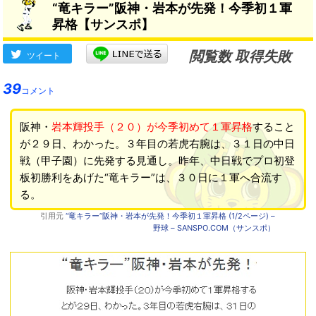
“竜キラー”阪神・岩本が先発！今季初１軍
昇格【サンスポ】
閲覧数 取得失敗
ツイート
39
コメント
阪神・
岩本輝投手（２０）が今季初めて１軍昇格
すること
が２９日、わかった。３年目の若虎右腕は、３１日の中日
戦（甲子園）に先発する見通し。昨年、中日戦でプロ初登
板初勝利をあげた“竜キラー”は、３０日に１軍へ合流す
る。
引用元
“竜キラー”阪神・岩本が先発！今季初１軍昇格 (1/2ページ) –
野球 – SANSPO.COM（サンスポ）