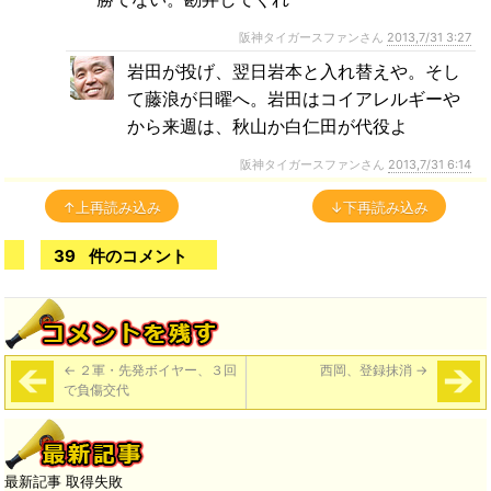
阪神タイガースファンさん
2013,7/31 3:27
岩田が投げ、翌日岩本と入れ替えや。そし
て藤浪が日曜へ。岩田はコイアレルギーや
から来週は、秋山か白仁田が代役よ
阪神タイガースファンさん
2013,7/31 6:14
↑上再読み込み
↓下再読み込み
39
件のコメント
←
２軍・先発ボイヤー、３回
西岡、登録抹消
→
で負傷交代
最新記事 取得失敗