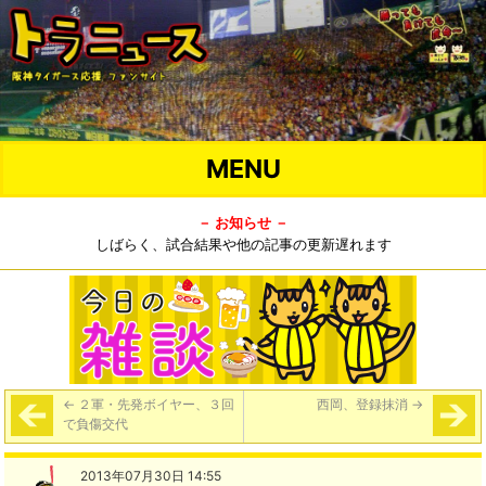
MENU
－ お知らせ －
しばらく、試合結果や他の記事の更新遅れます
←
２軍・先発ボイヤー、３回
西岡、登録抹消
→
で負傷交代
2013年07月30日 14:55